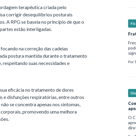
ordagem terapêutica criada pelo
sa corrigir desequilíbrios posturais
os. A RPG se baseia no princípio de que o
Fi
partes estão interligadas.
Fra
Fre
pod
 focando na correção das cadeias
sign
Cada postura mantida durante o tratamento
hosp
Por
, respeitando suas necessidades e
em b
sua eficácia no tratamento de dores
Di
 e disfunções respiratórias, entre outros
Com
 não se concentra apenas nos sintomas,
apn
es corporais, promovendo uma melhora
O C
sões.
apne
dire
no e