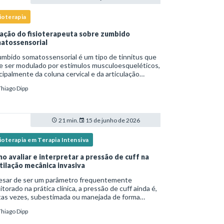
ioterapia
ação do fisioterapeuta sobre zumbido
atossensorial
mbido somatossensorial é um tipo de tinnitus que
e ser modulado por estímulos musculoesqueléticos,
cipalmente da coluna cervical e da articulação
oromandibular (ATM), e o fisioterapeuta atua
Thiago Dipp
tamente na avaliação e no tratamento des
21 min.
15 de junho de 2026
ioterapia em Terapia Intensiva
o avaliar e interpretar a pressão de cuff na
tilação mecânica invasiva
esar de ser um parâmetro frequentemente
torado na prática clínica, a pressão de cuff ainda é,
tas vezes, subestimada ou manejada de forma
equada, o que pode resultar tanto em
Thiago Dipp
oaspiração quanto em lesões traqueais
ificativas. Em