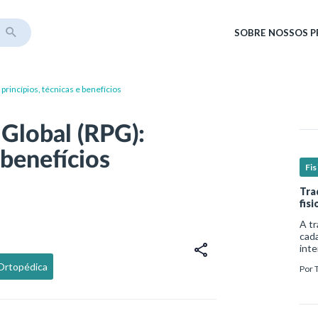
SOBRE
NOSSOS 
princípios, técnicas e benefícios
Global (RPG):
 benefícios
Fis
Tra
fis
A tr
cada
inte
comp
-Ortopédica
Por
de v