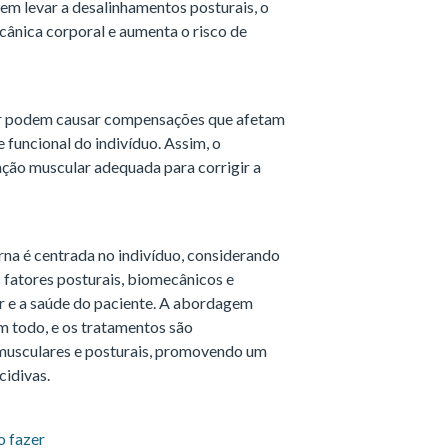
em levar a desalinhamentos posturais, o
ecânica corporal e aumenta o risco de
lar podem causar compensações que afetam
 funcional do indivíduo. Assim, o
unção muscular adequada para corrigir a
rna é centrada no indivíduo, considerando
 fatores posturais, biomecânicos e
ar e a saúde do paciente. A abordagem
m todo, e os tratamentos são
s musculares e posturais, promovendo um
cidivas.
o fazer