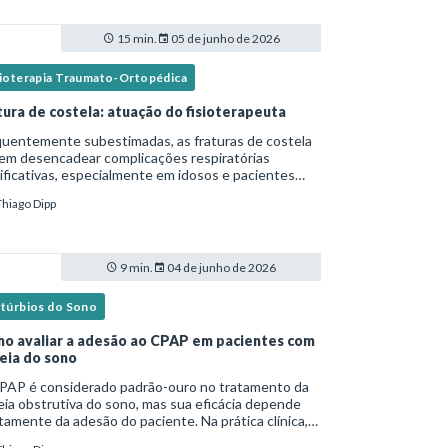
15 min.
05 de junho de 2026
sioterapia Traumato-Ortopédica
tura de costela: atuação do fisioterapeuta
quentemente subestimadas, as fraturas de costela
em desencadear complicações respiratórias
ificativas, especialmente em idosos e pacientes
italizados. Essa versão fica mais fluida para leitura
Thiago Dipp
logs e materiais científicos.Nesse cená
9 min.
04 de junho de 2026
stúrbios do Sono
o avaliar a adesão ao CPAP em pacientes com
eia do sono
PAP é considerado padrão-ouro no tratamento da
ia obstrutiva do sono, mas sua eficácia depende
tamente da adesão do paciente. Na prática clínica,
ntanto, o uso irregular ou inadequado ainda é uma