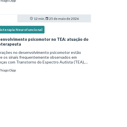
Thiago Dipp
idade frequente. Diante disso, surg
12 min.
25 de maio de 2026
sioterapia Neurofuncional
envolvimento psicomotor no TEA: atuação do
ioterapeuta
erações no desenvolvimento psicomotor estão
re os sinais frequentemente observados em
nças com Transtorno do Espectro Autista (TEA),
tas vezes antes mesmo do diagnóstico
Thiago Dipp
al.Diante disso, a atuação do fisioterapeuta vai
 da reabil