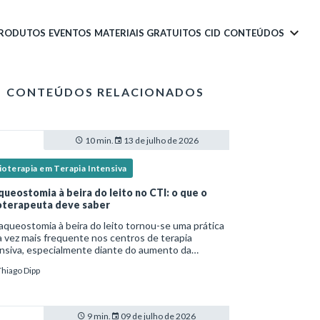
PRODUTOS
EVENTOS
MATERIAIS GRATUITOS
CID
CONTEÚDOS
CONTEÚDOS RELACIONADOS
10 min.
13 de julho de 2026
ioterapia em Terapia Intensiva
queostomia à beira do leito no CTI: o que o
ioterapeuta deve saber
aqueostomia à beira do leito tornou-se uma prática
 vez mais frequente nos centros de terapia
nsiva, especialmente diante do aumento da
lexidade dos pacientes críticos e da necessidade
Thiago Dipp
entilação mecânica prolongada.Nesse cenário,
9 min.
09 de julho de 2026