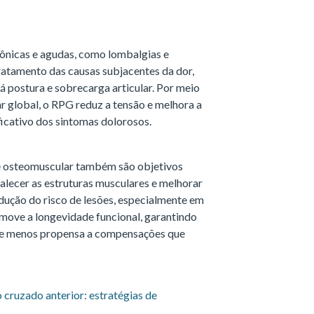
crônicas e agudas, como lombalgias e
 tratamento das causas subjacentes da dor,
á postura e sobrecarga articular. Por meio
r global, o RPG reduz a tensão e melhora a
ificativo dos sintomas dolorosos.
e osteomuscular também são objetivos
talecer as estruturas musculares e melhorar
edução do risco de lesões, especialmente em
promove a longevidade funcional, garantindo
e e menos propensa a compensações que
 cruzado anterior: estratégias de