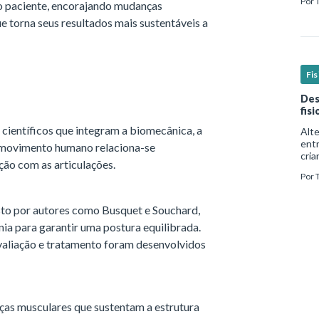
Por
 paciente, encorajando mudanças
real
e torna seus resultados mais sustentáveis a
Fi
Des
fis
 científicos que integram a biomecânica, a
Alt
ent
do movimento humano relaciona-se
cria
ção com as articulações.
mui
Por
form
além
to por autores como Busquet e Souchard,
nia para garantir uma postura equilibrada.
avaliação e tratamento foram desenvolvidos
rças musculares que sustentam a estrutura