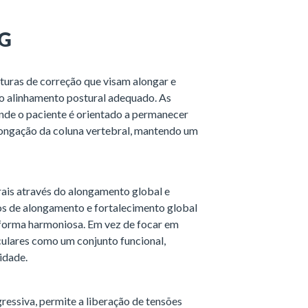
PG
sturas de correção que visam alongar e
o alinhamento postural adequado. As
onde o paciente é orientado a permanecer
longação da coluna vertebral, mantendo um
rais através do alongamento global e
os de alongamento e fortalecimento global
 forma harmoniosa. Em vez de focar em
culares como um conjunto funcional,
lidade.
essiva, permite a liberação de tensões