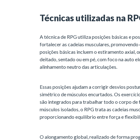
Técnicas utilizadas na R
A técnica de RPG utiliza posições básicas e po
fortalecer as cadeias musculares, promovendo 
posições básicas incluem o estiramento axial, 
deitado, sentado ou em pé, com foco na auto e
alinhamento neutro das articulações.
Essas posições ajudam a corrigir desvios postu
simétrico de músculos encurtados. Os exercíci
são integrados para trabalhar todo o corpo de
músculos isolados, o RPG trata as cadeias mus
proporcionando equilíbrio entre força e flexibi
O alongamento global, realizado de forma progr