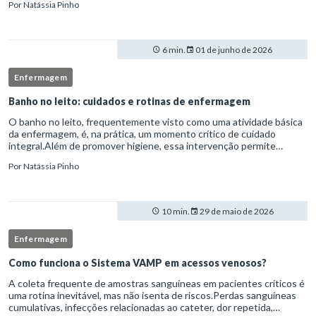
Por
Natássia Pinho
6 min.
01 de junho de 2026
Enfermagem
Banho no leito: cuidados e rotinas de enfermagem
O banho no leito, frequentemente visto como uma atividade básica
da enfermagem, é, na prática, um momento crítico de cuidado
integral.Além de promover higiene, essa intervenção permite
avaliação clínica detalhada, prevenção de complicações e fortalec
Por
Natássia Pinho
10 min.
29 de maio de 2026
Enfermagem
Como funciona o Sistema VAMP em acessos venosos?
A coleta frequente de amostras sanguíneas em pacientes críticos é
uma rotina inevitável, mas não isenta de riscos.Perdas sanguíneas
cumulativas, infecções relacionadas ao cateter, dor repetida,