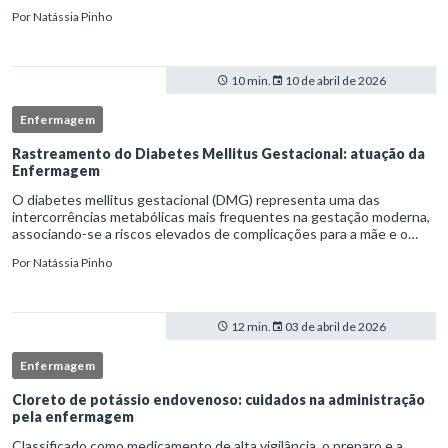
necessidade de múltiplas punções e manipulação excessiva
Por
Natássia Pinho
10 min.
10 de abril de 2026
Enfermagem
Rastreamento do Diabetes Mellitus Gestacional: atuação da
Enfermagem
O diabetes mellitus gestacional (DMG) representa uma das
intercorrências metabólicas mais frequentes na gestação moderna,
associando-se a riscos elevados de complicações para a mãe e o
feto quando não identificado precocemente.Neste cenário, o
Por
Natássia Pinho
enferm
12 min.
03 de abril de 2026
Enfermagem
Cloreto de potássio endovenoso: cuidados na administração
pela enfermagem
Classificado como medicamento de alta vigilância, o preparo e a