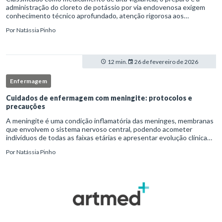
administração do cloreto de potássio por via endovenosa exigem
conhecimento técnico aprofundado, atenção rigorosa aos
protocolos institucionais e atuação criteriosa da equipe de
Por
Natássia Pinho
enfermag
12 min.
26 de fevereiro de 2026
Enfermagem
Cuidados de enfermagem com meningite: protocolos e
precauções
A meningite é uma condição inflamatória das meninges, membranas
que envolvem o sistema nervoso central, podendo acometer
indivíduos de todas as faixas etárias e apresentar evolução clínica
variável, desde quadros autolimitados até situações de extrem
Por
Natássia Pinho