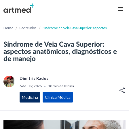
/
/
Home
Conteúdos
Síndrome de Veia Cava Superior: aspectos
anatômicos, diagnósticos e de manejo
Síndrome de Veia Cava Superior:
aspectos anatômicos, diagnósticos e
de manejo
Dimitris Rados
6 de Fev, 2026
10 min de leitura
•
Medicina
Clínica Médica