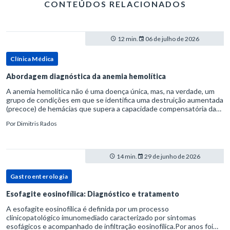
CONTEÚDOS RELACIONADOS
12 min.
06 de julho de 2026
Clínica Médica
Abordagem diagnóstica da anemia hemolítica
A anemia hemolítica não é uma doença única, mas, na verdade, um
grupo de condições em que se identifica uma destruição aumentada
(precoce) de hemácias que supera a capacidade compensatória da
medula óssea.Como a vida média normal da hemácia é de apro
Por
Dimitris Rados
14 min.
29 de junho de 2026
Gastroenterologia
Esofagite eosinofílica: Diagnóstico e tratamento
A esofagite eosinofílica é definida por um processo
clinicopatológico imunomediado caracterizado por sintomas
esofágicos e acompanhado de infiltração eosinofílica.Por anos foi