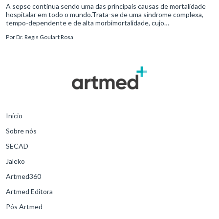
A sepse continua sendo uma das principais causas de mortalidade
hospitalar em todo o mundo.Trata-se de uma síndrome complexa,
tempo-dependente e de alta morbimortalidade, cujo
reconhecimento precoce e manejo estruturado são determinantes
Por
Dr. Regis Goulart Rosa
para o desfe
Início
Sobre nós
SECAD
Jaleko
Artmed360
Artmed Editora
Pós Artmed