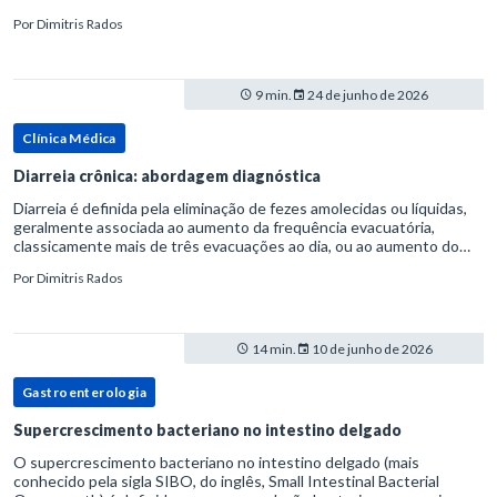
considerada uma manifestação dentro do espectro da doença do
Por
Dimitris Rados
refluxo gastr
9 min.
24 de junho de 2026
Clínica Médica
Diarreia crônica: abordagem diagnóstica
Diarreia é definida pela eliminação de fezes amolecidas ou líquidas,
geralmente associada ao aumento da frequência evacuatória,
classicamente mais de três evacuações ao dia, ou ao aumento do
volume fecal.Na prática, a consistência das fezes costuma s
Por
Dimitris Rados
14 min.
10 de junho de 2026
Gastroenterologia
Supercrescimento bacteriano no intestino delgado
O supercrescimento bacteriano no intestino delgado (mais
conhecido pela sigla SIBO, do inglês, Small Intestinal Bacterial