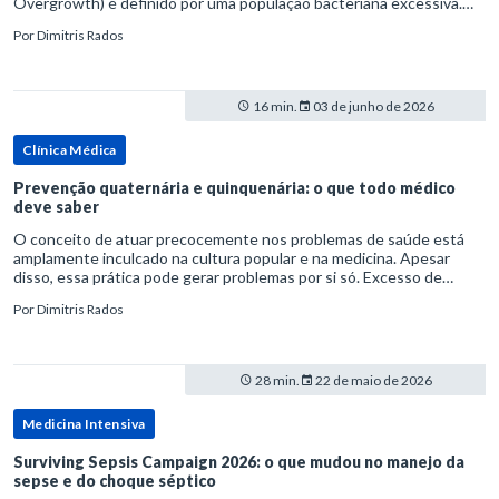
Overgrowth) é definido por uma população bacteriana excessiva.
rata-se de uma forma específica de disbiose do trato digestivo. P
Por
Dimitris Rados
16 min.
03 de junho de 2026
Clínica Médica
Prevenção quaternária e quinquenária: o que todo médico
deve saber
O conceito de atuar precocemente nos problemas de saúde está
amplamente inculcado na cultura popular e na medicina. Apesar
disso, essa prática pode gerar problemas por si só. Excesso de
diagnósticos e de tratamentos podem advir de prevenção excessiva
Por
Dimitris Rados
28 min.
22 de maio de 2026
Medicina Intensiva
Surviving Sepsis Campaign 2026: o que mudou no manejo da
sepse e do choque séptico