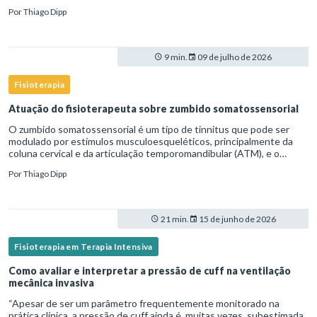
necessidade de ventilação mecânica prolongada.Nesse cenário,
Por
Thiago Dipp
9 min.
09 de julho de 2026
Fisioterapia
Atuação do fisioterapeuta sobre zumbido somatossensorial
O zumbido somatossensorial é um tipo de tinnitus que pode ser
modulado por estímulos musculoesqueléticos, principalmente da
coluna cervical e da articulação temporomandibular (ATM), e o
fisioterapeuta atua diretamente na avaliação e no tratamento des
Por
Thiago Dipp
21 min.
15 de junho de 2026
Fisioterapia em Terapia Intensiva
Como avaliar e interpretar a pressão de cuff na ventilação
mecânica invasiva
“Apesar de ser um parâmetro frequentemente monitorado na
prática clínica, a pressão de cuff ainda é, muitas vezes, subestimada