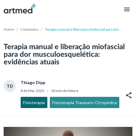
/
/
Home
Conteúdos
Terapia manual e liberação miofascial para dor
musculoesquelética: evidências atuais
Terapia manual e liberação miofascial
para dor musculoesquelética:
evidências atuais
Thiago Dipp
TD
8 de Mai, 2025
10 min de leitura
•
Fisioterapia
Fisioterapia Traumato-Ortopédica