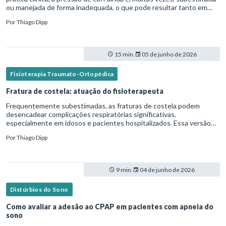
ou manejada de forma inadequada, o que pode resultar tanto em
microaspiração quanto em lesões traqueais significativas. Em
Por
Thiago Dipp
15 min.
05 de junho de 2026
Fisioterapia Traumato-Ortopédica
Fratura de costela: atuação do fisioterapeuta
Frequentemente subestimadas, as fraturas de costela podem
desencadear complicações respiratórias significativas,
especialmente em idosos e pacientes hospitalizados. Essa versão
fica mais fluida para leitura em blogs e materiais científicos.Nesse
Por
Thiago Dipp
cená
9 min.
04 de junho de 2026
Distúrbios do Sono
Como avaliar a adesão ao CPAP em pacientes com apneia do
sono