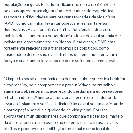
população em geral. Estudos indicam que cerca de 67,5% das
pessoas apresentam algum tipo de dor musculoesquelética,
associada a dificuldades para realizar atividades de vida diária
(AVD), como caminhar, levantar objetos e realizar tarefas
domésticas
¹
. Essa dor crônica limita a funcionalidade, reduz a
mobilidade e aumenta a dependência, afetando a autonomia dos
indivíduos, especialmente em idosos. Além disso, a DME está
fortemente relacionada a transtornos psicológicos, como
ansiedade e depressão, e a distúrbios do sono, que agravam a
fadiga e criam um ciclo vicioso de dor e sofrimento emocional
²
.
O impacto social e econômico da dor musculoesquelética também
é expressivo, pois compromete a produtividade no trabalho e
aumenta o absenteísmo, acarretando perdas para empregadores
e trabalhadores. A limitação funcional decorrente da dor pode
levar ao isolamento social e à diminuição da autoestima, afetando
a participação social e a qualidade de vida global. Por isso,
abordagens multidisciplinares que combinam fisioterapia, manejo
da dor e suporte psicológico são essenciais para mitigar esses
efeitos e promover a reabilitação funcional e emocional dos