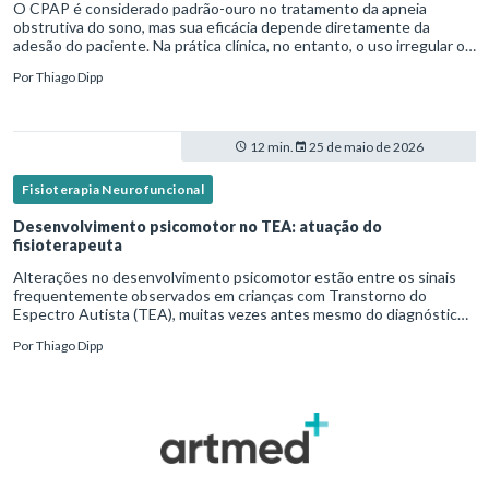
O CPAP é considerado padrão-ouro no tratamento da apneia
obstrutiva do sono, mas sua eficácia depende diretamente da
adesão do paciente. Na prática clínica, no entanto, o uso irregular ou
inadequado ainda é uma realidade frequente. Diante disso, surg
Por
Thiago Dipp
12 min.
25 de maio de 2026
Fisioterapia Neurofuncional
Desenvolvimento psicomotor no TEA: atuação do
fisioterapeuta
Alterações no desenvolvimento psicomotor estão entre os sinais
frequentemente observados em crianças com Transtorno do
Espectro Autista (TEA), muitas vezes antes mesmo do diagnóstico
formal.Diante disso, a atuação do fisioterapeuta vai além da reabil
Por
Thiago Dipp