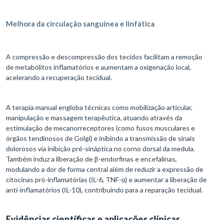
Melhora da circulação sanguínea e linfática
A compressão e descompressão dos tecidos facilitam a remoção
de metabólitos inflamatórios e aumentam a oxigenação local,
acelerando a recuperação tecidual.
A terapia manual engloba técnicas como mobilização articular,
manipulação e massagem terapêutica, atuando através da
estimulação de mecanorreceptores (como fusos musculares e
órgãos tendinosos de Golgi) e inibindo a transmissão de sinais
dolorosos via inibição pré-sináptica no corno dorsal da medula.
Também induz a liberação de β-endorfinas e encefalinas,
modulando a dor de forma central além de reduzir a expressão de
citocinas pró-inflamatórias (IL-6, TNF-α) e aumentar a liberação de
anti-inflamatórios (IL-10), contribuindo para a reparação tecidual.
Evidências científicas e aplicações clínicas