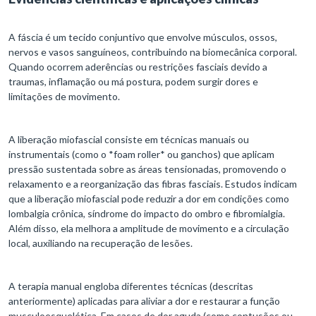
A fáscia é um tecido conjuntivo que envolve músculos, ossos,
nervos e vasos sanguíneos, contribuindo na biomecânica corporal.
Quando ocorrem aderências ou restrições fasciais devido a
traumas, inflamação ou má postura, podem surgir dores e
limitações de movimento.
A liberação miofascial consiste em técnicas manuais ou
instrumentais (como o *foam roller* ou ganchos) que aplicam
pressão sustentada sobre as áreas tensionadas, promovendo o
relaxamento e a reorganização das fibras fasciais. Estudos indicam
que a liberação miofascial pode reduzir a dor em condições como
lombalgia crônica, síndrome do impacto do ombro e fibromialgia.
Além disso, ela melhora a amplitude de movimento e a circulação
local, auxiliando na recuperação de lesões.
A terapia manual engloba diferentes técnicas (descritas
anteriormente) aplicadas para aliviar a dor e restaurar a função
musculoesquelética. Em casos de dor aguda (como contusões ou