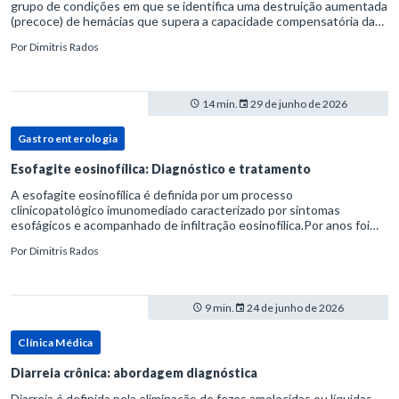
grupo de condições em que se identifica uma destruição aumentada
(precoce) de hemácias que supera a capacidade compensatória da
medula óssea.Como a vida média normal da hemácia é de apro
Por
Dimitris Rados
14 min.
29 de junho de 2026
Gastroenterologia
Esofagite eosinofílica: Diagnóstico e tratamento
A esofagite eosinofílica é definida por um processo
clinicopatológico imunomediado caracterizado por sintomas
esofágicos e acompanhado de infiltração eosinofílica.Por anos foi
considerada uma manifestação dentro do espectro da doença do
Por
Dimitris Rados
refluxo gastr
9 min.
24 de junho de 2026
Clínica Médica
Diarreia crônica: abordagem diagnóstica
Diarreia é definida pela eliminação de fezes amolecidas ou líquidas,