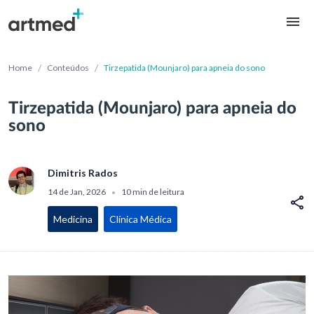
/
/
Home
Conteúdos
Tirzepatida (Mounjaro) para apneia do sono
Tirzepatida (Mounjaro) para apneia do
sono
Dimitris Rados
14 de Jan, 2026
10 min de leitura
•
Medicina
Clínica Médica