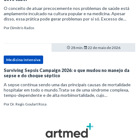
O conceito de atuar precocemente nos problemas de saúde está
amplamente inculcado na cultura popular e na medicina. Apesar
disso, essa prática pode gerar problemas por si só. Excesso de
diagnósticos e de tratamentos podem advir de prevenção excessiva
Por
Dimitris Rados
28 min.
22 de maio de 2026
Medicina Intensiva
Surviving Sepsis Campaign 2026: o que mudou no manejo da
sepse e do choque séptico
A sepse continua sendo uma das principais causas de mortalidade
hospitalar em todo o mundo.Trata-se de uma síndrome complexa,
tempo-dependente e de alta morbimortalidade, cujo
reconhecimento precoce e manejo estruturado são determinantes
Por
Dr. Regis Goulart Rosa
para o desfe