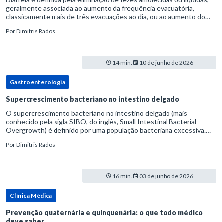
geralmente associada ao aumento da frequência evacuatória,
classicamente mais de três evacuações ao dia, ou ao aumento do
volume fecal.Na prática, a consistência das fezes costuma s
Por
Dimitris Rados
14 min.
10 de junho de 2026
Gastroenterologia
Supercrescimento bacteriano no intestino delgado
O supercrescimento bacteriano no intestino delgado (mais
conhecido pela sigla SIBO, do inglês, Small Intestinal Bacterial
Overgrowth) é definido por uma população bacteriana excessiva.
rata-se de uma forma específica de disbiose do trato digestivo. P
Por
Dimitris Rados
16 min.
03 de junho de 2026
Clínica Médica
Prevenção quaternária e quinquenária: o que todo médico
deve saber