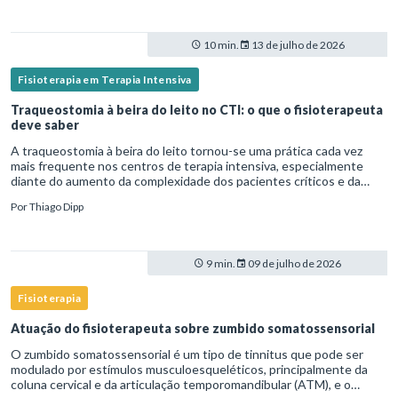
10 min.
13 de julho de 2026
Fisioterapia em Terapia Intensiva
Traqueostomia à beira do leito no CTI: o que o fisioterapeuta
deve saber
A traqueostomia à beira do leito tornou-se uma prática cada vez
mais frequente nos centros de terapia intensiva, especialmente
diante do aumento da complexidade dos pacientes críticos e da
necessidade de ventilação mecânica prolongada.Nesse cenário,
Por
Thiago Dipp
9 min.
09 de julho de 2026
Fisioterapia
Atuação do fisioterapeuta sobre zumbido somatossensorial
O zumbido somatossensorial é um tipo de tinnitus que pode ser
modulado por estímulos musculoesqueléticos, principalmente da
coluna cervical e da articulação temporomandibular (ATM), e o