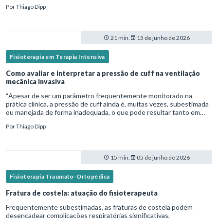
fisioterapeuta atua diretamente na avaliação e no tratamento des
Por
Thiago Dipp
21 min.
15 de junho de 2026
Fisioterapia em Terapia Intensiva
Como avaliar e interpretar a pressão de cuff na ventilação
mecânica invasiva
“Apesar de ser um parâmetro frequentemente monitorado na
prática clínica, a pressão de cuff ainda é, muitas vezes, subestimada
ou manejada de forma inadequada, o que pode resultar tanto em
microaspiração quanto em lesões traqueais significativas. Em
Por
Thiago Dipp
15 min.
05 de junho de 2026
Fisioterapia Traumato-Ortopédica
Fratura de costela: atuação do fisioterapeuta
Frequentemente subestimadas, as fraturas de costela podem
desencadear complicações respiratórias significativas,