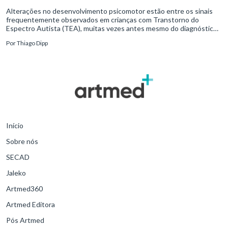
Alterações no desenvolvimento psicomotor estão entre os sinais
frequentemente observados em crianças com Transtorno do
Espectro Autista (TEA), muitas vezes antes mesmo do diagnóstico
formal.Diante disso, a atuação do fisioterapeuta vai além da reabil
Por
Thiago Dipp
Início
Sobre nós
SECAD
Jaleko
Artmed360
Artmed Editora
Pós Artmed