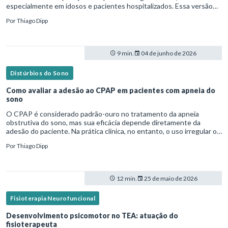
especialmente em idosos e pacientes hospitalizados. Essa versão
fica mais fluida para leitura em blogs e materiais científicos.Nesse
Por
Thiago Dipp
cená
9 min.
04 de junho de 2026
Distúrbios do Sono
Como avaliar a adesão ao CPAP em pacientes com apneia do
sono
O CPAP é considerado padrão-ouro no tratamento da apneia
obstrutiva do sono, mas sua eficácia depende diretamente da
adesão do paciente. Na prática clínica, no entanto, o uso irregular ou
inadequado ainda é uma realidade frequente. Diante disso, surg
Por
Thiago Dipp
12 min.
25 de maio de 2026
Fisioterapia Neurofuncional
Desenvolvimento psicomotor no TEA: atuação do
fisioterapeuta