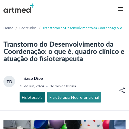
/
/
Home
Conteúdos
Transtorno do Desenvolvimento da Coordenação: o
que é, quadro clínico e atuação do fisioterapeuta
Transtorno do Desenvolvimento da
Coordenação: o que é, quadro clínico e
atuação do fisioterapeuta
Thiago Dipp
TD
13 de Jun, 2024
16 min de leitura
•
Fisioterapia
Fisioterapia Neurofuncional