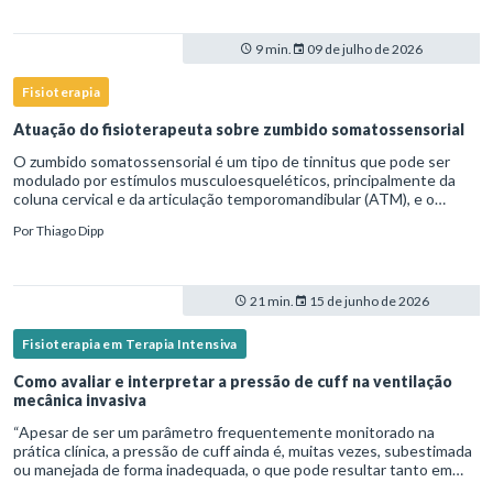
9 min.
09 de julho de 2026
Fisioterapia
Atuação do fisioterapeuta sobre zumbido somatossensorial
O zumbido somatossensorial é um tipo de tinnitus que pode ser
modulado por estímulos musculoesqueléticos, principalmente da
coluna cervical e da articulação temporomandibular (ATM), e o
fisioterapeuta atua diretamente na avaliação e no tratamento des
Por
Thiago Dipp
21 min.
15 de junho de 2026
Fisioterapia em Terapia Intensiva
Como avaliar e interpretar a pressão de cuff na ventilação
mecânica invasiva
“Apesar de ser um parâmetro frequentemente monitorado na
prática clínica, a pressão de cuff ainda é, muitas vezes, subestimada
ou manejada de forma inadequada, o que pode resultar tanto em
microaspiração quanto em lesões traqueais significativas. Em