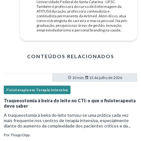
Universidade Federal de Santa Catarina - UFSC.
Também é professora do curso de Enfermagem da
ATITUS Educação, professora conteudista e
conteudista permanente da Artmed. Além disso, atua
como estrategista de carreira e marca pessoal. Na pós-
graduação, pesquisa nas áreas de gestão, inovação,
empreendedorismo e personal branding na saúde.
CONTEÚDOS RELACIONADOS
10 min.
13 de julho de 2026
Fisioterapia em Terapia Intensiva
Traqueostomia à beira do leito no CTI: o que o fisioterapeuta
deve saber
A traqueostomia à beira do leito tornou-se uma prática cada vez
mais frequente nos centros de terapia intensiva, especialmente
diante do aumento da complexidade dos pacientes críticos e da
necessidade de ventilação mecânica prolongada.Nesse cenário,
Por
Thiago Dipp