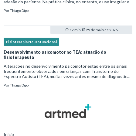
adesão do paciente. Na prática clínica, no entanto, o uso irregular ou
inadequado ainda é uma realidade frequente. Diante disso, surg
Por
Thiago Dipp
12 min.
25 de maio de 2026
Fisioterapia Neurofuncional
Desenvolvimento psicomotor no TEA: atuação do
fisioterapeuta
Alterações no desenvolvimento psicomotor estão entre os sinais
frequentemente observados em crianças com Transtorno do
Espectro Autista (TEA), muitas vezes antes mesmo do diagnóstico
formal.Diante disso, a atuação do fisioterapeuta vai além da reabil
Por
Thiago Dipp
Início