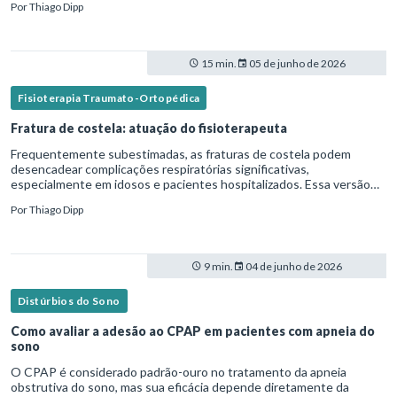
Por
Thiago Dipp
15 min.
05 de junho de 2026
Fisioterapia Traumato-Ortopédica
Fratura de costela: atuação do fisioterapeuta
Frequentemente subestimadas, as fraturas de costela podem
desencadear complicações respiratórias significativas,
especialmente em idosos e pacientes hospitalizados. Essa versão
fica mais fluida para leitura em blogs e materiais científicos.Nesse
Por
Thiago Dipp
cená
9 min.
04 de junho de 2026
Distúrbios do Sono
Como avaliar a adesão ao CPAP em pacientes com apneia do
sono
O CPAP é considerado padrão-ouro no tratamento da apneia
obstrutiva do sono, mas sua eficácia depende diretamente da