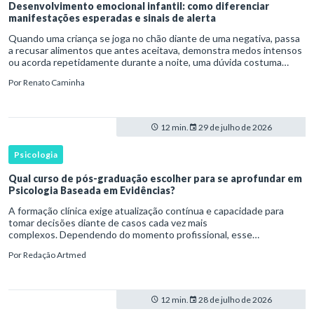
Desenvolvimento emocional infantil: como diferenciar
manifestações esperadas e sinais de alerta
Quando uma criança se joga no chão diante de uma negativa, passa
a recusar alimentos que antes aceitava, demonstra medos intensos
ou acorda repetidamente durante a noite, uma dúvida costuma
surgir: esse comportamento faz parte do desenvolvimento ou i
Por
Renato Caminha
12 min.
29 de julho de 2026
Psicologia
Qual curso de pós-graduação escolher para se aprofundar em
Psicologia Baseada em Evidências?
A formação clínica exige atualização contínua e capacidade para
tomar decisões diante de casos cada vez mais
complexos. Dependendo do momento profissional, esse
desenvolvimento pode envolver uma base ampla em , o
Por
Redação Artmed
aprofundamento em ou a especializaçã
12 min.
28 de julho de 2026