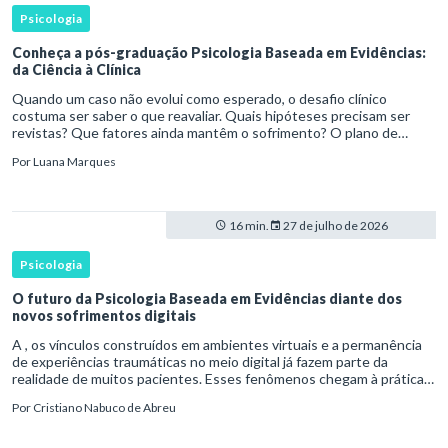
Psicologia
Conheça a pós-graduação Psicologia Baseada em Evidências:
da Ciência à Clínica
Quando um caso não evolui como esperado, o desafio clínico
costuma ser saber o que reavaliar. Quais hipóteses precisam ser
revistas? Que fatores ainda mantêm o sofrimento? O plano de
tratamento continua coerente com a resposta e com as
Por
Luana Marques
necessidades d
16 min.
27 de julho de 2026
Psicologia
O futuro da Psicologia Baseada em Evidências diante dos
novos sofrimentos digitais
A , os vínculos construídos em ambientes virtuais e a permanência
de experiências traumáticas no meio digital já fazem parte da
realidade de muitos pacientes. Esses fenômenos chegam à prática
clínica antes de contar com definições consolidadas, instr
Por
Cristiano Nabuco de Abreu