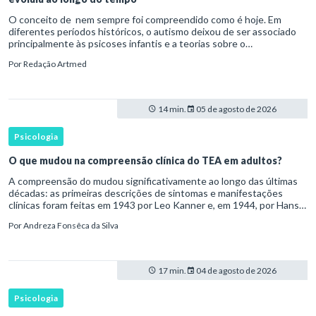
O conceito de nem sempre foi compreendido como é hoje. Em
diferentes períodos históricos, o autismo deixou de ser associado
principalmente às psicoses infantis e a teorias sobre o
desenvolvimento humano para ser reconhecido como um
Por
Redação Artmed
transtorno do des
14 min.
05 de agosto de 2026
Psicologia
O que mudou na compreensão clínica do TEA em adultos?
A compreensão do mudou significativamente ao longo das últimas
décadas: as primeiras descrições de sintomas e manifestações
clínicas foram feitas em 1943 por Leo Kanner e, em 1944, por Hans
Asperger, a partir da observação de crianças com dificuldad
Por
Andreza Fonsêca da Silva
17 min.
04 de agosto de 2026
Psicologia