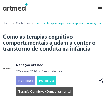
/
/
Home
Conteúdos
Como as terapias cognitivo-comportamentais ajudam
a conter o transtorno de conduta na infância
Como as terapias cognitivo-
comportamentais ajudam a conter o
transtorno de conduta na infância
Redação Artmed
27 de Ago, 2020
5 min de leitura
•
Psicologia
Psicologia
Terapia Cognitivo-Comportamental