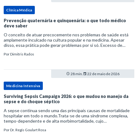
Clínica Médica
Prevenção quaternária e quinquenária: o que todo médico
deve saber
O conceito de atuar precocemente nos problemas de saúde está
amplamente inculcado na cultura popular e na medicina. Apesar
disso, essa prática pode gerar problemas por si só. Excesso de
diagnósticos e de tratamentos podem advir de prevenção excessiva
Por
Dimitris Rados
28 min.
22 de maio de 2026
Medicina Intensiva
Surviving Sepsis Campaign 2026: o que mudou no manejo da
sepse e do choque séptico
A sepse continua sendo uma das principais causas de mortalidade
hospitalar em todo o mundo.Trata-se de uma síndrome complexa,
tempo-dependente e de alta morbimortalidade, cujo
reconhecimento precoce e manejo estruturado são determinantes
Por
Dr. Regis Goulart Rosa
para o desfe