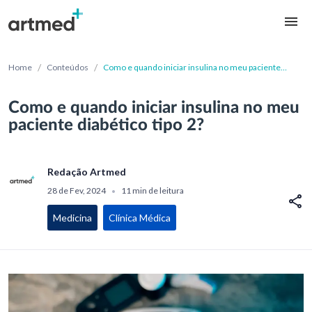
/
/
Home
Conteúdos
Como e quando iniciar insulina no meu paciente
diabético tipo 2?
Como e quando iniciar insulina no meu
paciente diabético tipo 2?
Redação Artmed
28 de Fev, 2024
11 min de leitura
•
Medicina
Clínica Médica