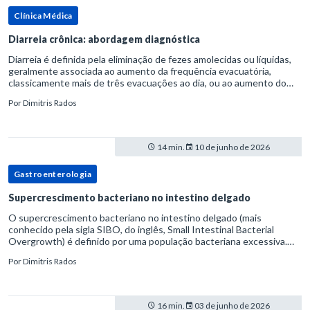
Clínica Médica
Diarreia crônica: abordagem diagnóstica
Diarreia é definida pela eliminação de fezes amolecidas ou líquidas,
geralmente associada ao aumento da frequência evacuatória,
classicamente mais de três evacuações ao dia, ou ao aumento do
volume fecal.Na prática, a consistência das fezes costuma s
Por
Dimitris Rados
14 min.
10 de junho de 2026
Gastroenterologia
Supercrescimento bacteriano no intestino delgado
O supercrescimento bacteriano no intestino delgado (mais
conhecido pela sigla SIBO, do inglês, Small Intestinal Bacterial
Overgrowth) é definido por uma população bacteriana excessiva.
rata-se de uma forma específica de disbiose do trato digestivo. P
Por
Dimitris Rados
16 min.
03 de junho de 2026