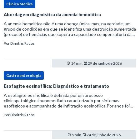
Clínica Médica
Abordagem diagnóstica da anemia hemolítica
A anemia hemolítica não é uma doença única, mas, na verdade, um
grupo de condições em que se identifica uma destruição aumentada
(precoce) de hemácias que supera a capacidade compensatória da
medula óssea.Como a vida média normal da hemácia é de apro
Por
Dimitris Rados
14 min.
29 de junho de 2026
Gastroenterologia
Esofagite eosinofílica: Diagnóstico e tratamento
A esofagite eosinofílica é definida por um processo
clinicopatológico imunomediado caracterizado por sintomas
esofágicos e acompanhado de infiltração eosinofílica.Por anos foi
considerada uma manifestação dentro do espectro da doença do
Por
Dimitris Rados
refluxo gastr
9 min.
24 de junho de 2026