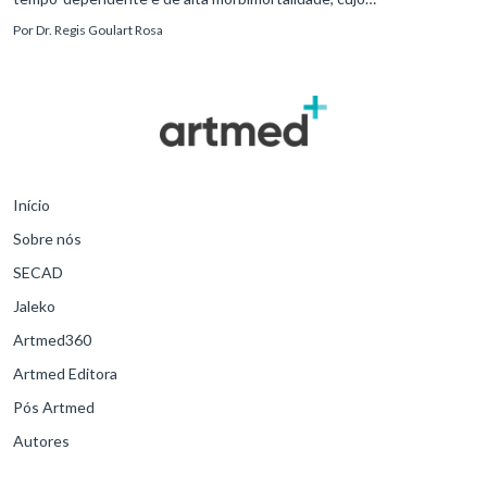
reconhecimento precoce e manejo estruturado são determinantes
Por
Dr. Regis Goulart Rosa
para o desfe
Início
Sobre nós
SECAD
Jaleko
Artmed360
Artmed Editora
Pós Artmed
Autores