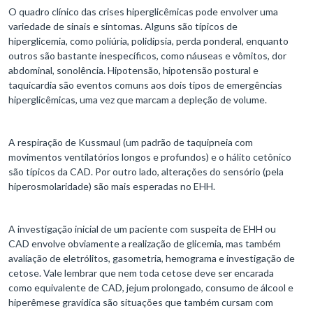
O quadro clínico das crises hiperglicêmicas pode envolver uma
variedade de sinais e sintomas. Alguns são típicos de
hiperglicemia, como poliúria, polidipsia, perda ponderal, enquanto
outros são bastante inespecíficos, como náuseas e vômitos, dor
abdominal, sonolência. Hipotensão, hipotensão postural e
taquicardia são eventos comuns aos dois tipos de emergências
hiperglicêmicas, uma vez que marcam a depleção de volume.
A respiração de Kussmaul (um padrão de taquipneia com
movimentos ventilatórios longos e profundos) e o hálito cetônico
são típicos da CAD. Por outro lado, alterações do sensório (pela
hiperosmolaridade) são mais esperadas no EHH.
A investigação inicial de um paciente com suspeita de EHH ou
CAD envolve obviamente a realização de glicemia, mas também
avaliação de eletrólitos, gasometria, hemograma e investigação de
cetose. Vale lembrar que nem toda cetose deve ser encarada
como equivalente de CAD, jejum prolongado, consumo de álcool e
hiperêmese gravídica são situações que também cursam com