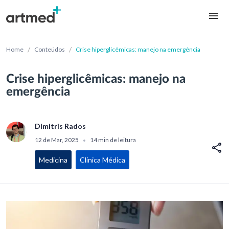
/
/
Home
Conteúdos
Crise hiperglicêmicas: manejo na emergência
Crise hiperglicêmicas: manejo na
emergência
Dimitris Rados
12 de Mar, 2025
14 min de leitura
•
Medicina
Clínica Médica