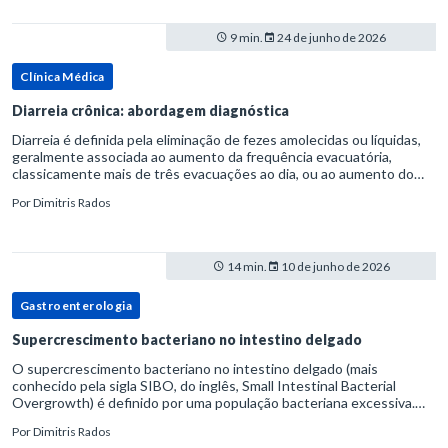
9 min.
24 de junho de 2026
Clínica Médica
Diarreia crônica: abordagem diagnóstica
Diarreia é definida pela eliminação de fezes amolecidas ou líquidas,
geralmente associada ao aumento da frequência evacuatória,
classicamente mais de três evacuações ao dia, ou ao aumento do
volume fecal.Na prática, a consistência das fezes costuma s
Por
Dimitris Rados
14 min.
10 de junho de 2026
Gastroenterologia
Supercrescimento bacteriano no intestino delgado
O supercrescimento bacteriano no intestino delgado (mais
conhecido pela sigla SIBO, do inglês, Small Intestinal Bacterial
Overgrowth) é definido por uma população bacteriana excessiva.
rata-se de uma forma específica de disbiose do trato digestivo. P
Por
Dimitris Rados