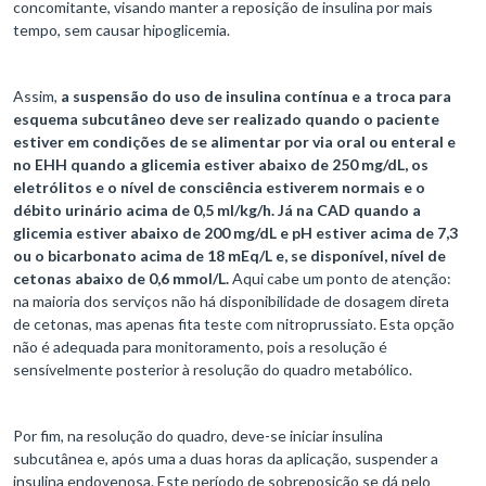
concomitante, visando manter a reposição de insulina por mais
tempo, sem causar hipoglicemia.
Assim,
a suspensão do uso de insulina contínua e a troca para
esquema subcutâneo deve ser realizado quando o paciente
estiver em condições de se alimentar por via oral ou enteral e
no EHH quando a glicemia estiver abaixo de 250 mg/dL, os
eletrólitos e o nível de consciência estiverem normais e o
débito urinário acima de 0,5 ml/kg/h. Já na CAD quando a
glicemia estiver abaixo de 200 mg/dL e pH estiver acima de 7,3
ou o bicarbonato acima de 18 mEq/L e, se disponível, nível de
cetonas abaixo de 0,6 mmol/L.
Aqui cabe um ponto de atenção:
na maioria dos serviços não há disponibilidade de dosagem direta
de cetonas, mas apenas fita teste com nitroprussiato. Esta opção
não é adequada para monitoramento, pois a resolução é
sensívelmente posterior à resolução do quadro metabólico.
Por fim, na resolução do quadro, deve-se iniciar insulina
subcutânea e, após uma a duas horas da aplicação, suspender a
insulina endovenosa. Este período de sobreposição se dá pelo