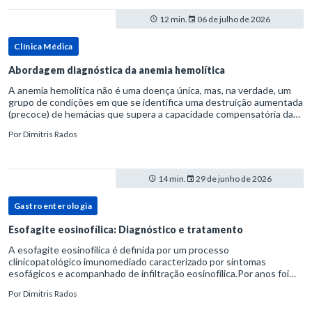
12 min.
06 de julho de 2026
Clínica Médica
Abordagem diagnóstica da anemia hemolítica
A anemia hemolítica não é uma doença única, mas, na verdade, um
grupo de condições em que se identifica uma destruição aumentada
(precoce) de hemácias que supera a capacidade compensatória da
medula óssea.Como a vida média normal da hemácia é de apro
Por
Dimitris Rados
14 min.
29 de junho de 2026
Gastroenterologia
Esofagite eosinofílica: Diagnóstico e tratamento
A esofagite eosinofílica é definida por um processo
clinicopatológico imunomediado caracterizado por sintomas
esofágicos e acompanhado de infiltração eosinofílica.Por anos foi
considerada uma manifestação dentro do espectro da doença do
Por
Dimitris Rados
refluxo gastr