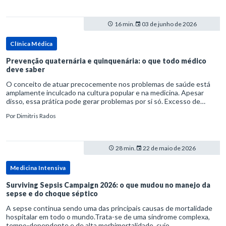
16 min.
03 de junho de 2026
Clínica Médica
Prevenção quaternária e quinquenária: o que todo médico
deve saber
O conceito de atuar precocemente nos problemas de saúde está
amplamente inculcado na cultura popular e na medicina. Apesar
disso, essa prática pode gerar problemas por si só. Excesso de
diagnósticos e de tratamentos podem advir de prevenção excessiva
Por
Dimitris Rados
28 min.
22 de maio de 2026
Medicina Intensiva
Surviving Sepsis Campaign 2026: o que mudou no manejo da
sepse e do choque séptico
A sepse continua sendo uma das principais causas de mortalidade
hospitalar em todo o mundo.Trata-se de uma síndrome complexa,
tempo-dependente e de alta morbimortalidade, cujo