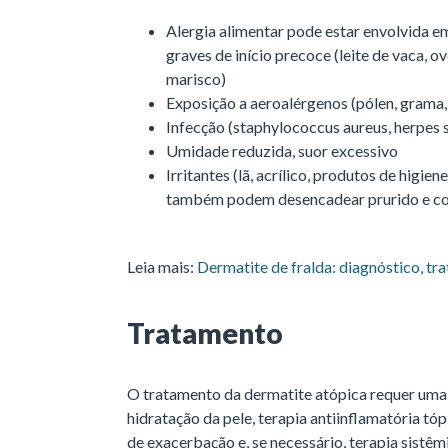
Alergia alimentar pode estar envolvida 
graves de início precoce (leite de vaca, ov
marisco)
Exposição a aeroalérgenos (pólen, grama,
Infecção (staphylococcus aureus, herpes 
Umidade reduzida, suor excessivo
Irritantes (lã, acrílico, produtos de higie
também podem desencadear prurido e co
Leia mais:
Dermatite de fralda: diagnóstico, t
Tratamento
O tratamento da dermatite atópica requer um
hidratação da pele, terapia antiinflamatória tóp
de exacerbação e, se necessário, terapia sistêm