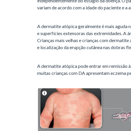
independentemente do estágio da doença. O pad
variam de acordo com a idade do paciente e a 
A dermatite atópica geralmente é mais aguda na
e superfícies extensoras das extremidades. A á
Crianças mais velhas e crianças com dermatite 
e localização da erupção cutânea nas dobras f
A dermatite atópica pode entrar em remissão à 
muitas crianças com DA apresentam eczema per