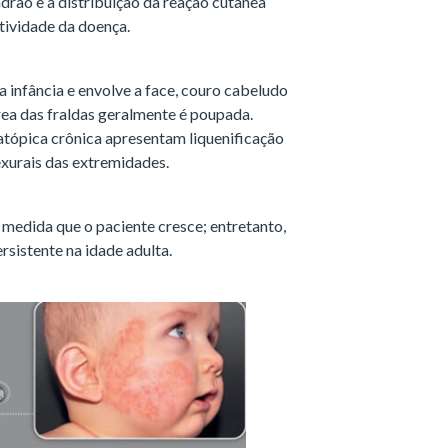
rão e a distribuição da reação cutânea
atividade da doença.
 infância e envolve a face, couro cabeludo
rea das fraldas geralmente é poupada.
atópica crônica apresentam liquenificação
lexurais das extremidades.
medida que o paciente cresce; entretanto,
sistente na idade adulta.