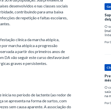
íses desenvolvidos e nas classes sociais
Ga
orbidade, contribuindo para uma baixa
Sup
nfecções de repetição e faltas escolares,
del
tantes.
O s
(mai
Inte
popu
festação clínica da marcha atópica,
Por
espe
se por marcha atópica a progressão
bservada a partir dos primeiros anos de
m DA vão seguir este curso desfavorável
rgicas graves e persistentes.
Clí
Pre
méd
O c
saúd
 inicia no período de lactente (ao redor de
na m
prob
nça se apresenta na forma de surtos, com
Por
tra
vezes sem causa aparente. A associação do