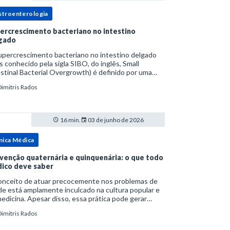
stroenterologia
ercrescimento bacteriano no intestino
gado
upercrescimento bacteriano no intestino delgado
s conhecido pela sigla SIBO, do inglês, Small
stinal Bacterial Overgrowth) é definido por uma
lação bacteriana excessiva. rata-se de uma forma
Dimitris Rados
cífica de disbiose do trato digestivo. P
16 min.
03 de junho de 2026
nica Médica
venção quaternária e quinquenária: o que todo
ico deve saber
onceito de atuar precocemente nos problemas de
e está amplamente inculcado na cultura popular e
edicina. Apesar disso, essa prática pode gerar
lemas por si só. Excesso de diagnósticos e de
Dimitris Rados
tamentos podem advir de prevenção excessiva