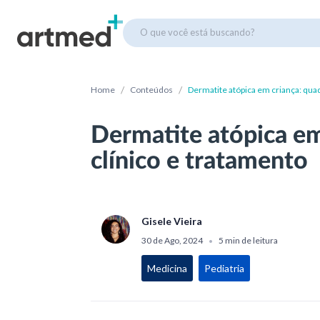
O que você está buscando?
/
/
Home
Conteúdos
Dermatite atópica em criança: quad
Dermatite atópica em
clínico e tratamento
Gisele Vieira
30 de Ago, 2024
5 min de leitura
•
Medicina
Pediatria