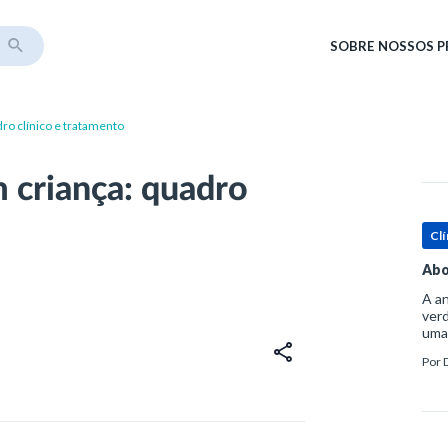
SOBRE
NOSSOS 
ro clínico e tratamento
 criança: quadro
Clí
Abo
A an
verd
uma
sup
Por
ósse