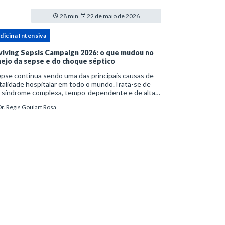
28 min.
22 de maio de 2026
dicina Intensiva
viving Sepsis Campaign 2026: o que mudou no
ejo da sepse e do choque séptico
pse continua sendo uma das principais causas de
alidade hospitalar em todo o mundo.Trata-se de
 síndrome complexa, tempo-dependente e de alta
bimortalidade, cujo reconhecimento precoce e
r. Regis Goulart Rosa
ejo estruturado são determinantes para o desfe