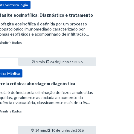
stroenterologia
fagite eosinofílica: Diagnóstico e tratamento
ofagite eosinofílica é definida por um processo
icopatológico imunomediado caracterizado por
omas esofágicos e acompanhado de infiltração
nofílica.Por anos foi considerada uma manifestação
Dimitris Rados
ro do espectro da doença do refluxo gastr
9 min.
24 de junho de 2026
nica Médica
rreia crônica: abordagem diagnóstica
reia é definida pela eliminação de fezes amolecidas
íquidas, geralmente associada ao aumento da
uência evacuatória, classicamente mais de três
uações ao dia, ou ao aumento do volume fecal.Na
Dimitris Rados
ica, a consistência das fezes costuma s
14 min.
10 de junho de 2026