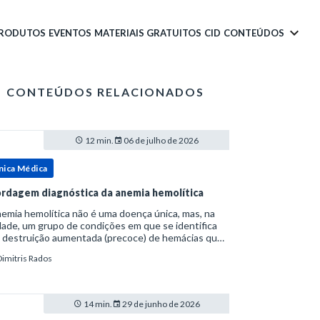
PRODUTOS
EVENTOS
MATERIAIS GRATUITOS
CID
CONTEÚDOS
CONTEÚDOS RELACIONADOS
12 min.
06 de julho de 2026
nica Médica
rdagem diagnóstica da anemia hemolítica
emia hemolítica não é uma doença única, mas, na
ade, um grupo de condições em que se identifica
 destruição aumentada (precoce) de hemácias que
era a capacidade compensatória da medula
Dimitris Rados
a.Como a vida média normal da hemácia é de apro
14 min.
29 de junho de 2026