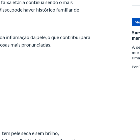
 faixa etária continua sendo o mais
isso, pode haver histórico familiar de
Me
Sur
a inflamação da pele, o que contribui para
man
tosas mais pronunciadas.
A se
mort
uma
mor
Por
D
man
tem pele seca e sem brilho,