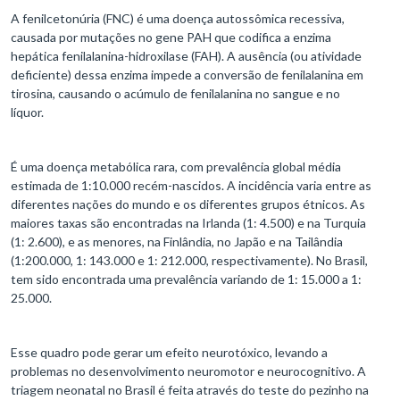
A fenilcetonúria (FNC) é uma doença autossômica recessiva,
causada por mutações no gene PAH que codifica a enzima
hepática fenilalanina-hidroxilase (FAH). A ausência (ou atividade
deficiente) dessa enzima impede a conversão de fenilalanina em
tirosina, causando o acúmulo de fenilalanina no sangue e no
líquor.
É uma doença metabólica rara, com prevalência global média
estimada de 1:10.000 recém-nascidos. A incidência varia entre as
diferentes nações do mundo e os diferentes grupos étnicos. As
maiores taxas são encontradas na Irlanda (1: 4.500) e na Turquia
(1: 2.600), e as menores, na Finlândia, no Japão e na Tailândia
(1:200.000, 1: 143.000 e 1: 212.000, respectivamente). No Brasil,
tem sido encontrada uma prevalência variando de 1: 15.000 a 1:
25.000.
Esse quadro pode gerar um efeito neurotóxico, levando a
problemas no desenvolvimento neuromotor e neurocognitivo. A
triagem neonatal no Brasil é feita através do teste do pezinho na