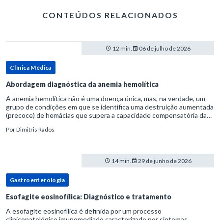
CONTEÚDOS RELACIONADOS
12 min.
06 de julho de 2026
Clínica Médica
Abordagem diagnóstica da anemia hemolítica
A anemia hemolítica não é uma doença única, mas, na verdade, um
grupo de condições em que se identifica uma destruição aumentada
(precoce) de hemácias que supera a capacidade compensatória da
medula óssea.Como a vida média normal da hemácia é de apro
Por
Dimitris Rados
14 min.
29 de junho de 2026
Gastroenterologia
Esofagite eosinofílica: Diagnóstico e tratamento
A esofagite eosinofílica é definida por um processo
clinicopatológico imunomediado caracterizado por sintomas