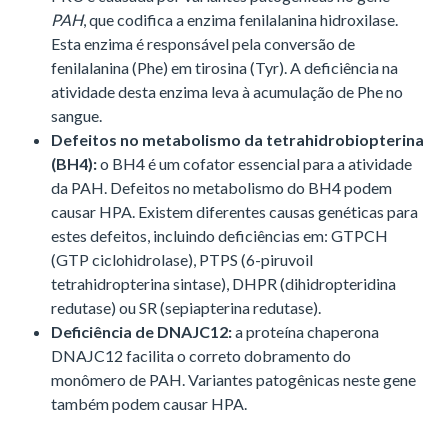
PAH
, que codifica a enzima fenilalanina hidroxilase.
Esta enzima é responsável pela conversão de
fenilalanina (Phe) em tirosina (Tyr). A deficiência na
atividade desta enzima leva à acumulação de Phe no
sangue.
Defeitos no metabolismo da tetrahidrobiopterina
(BH4):
o BH4 é um cofator essencial para a atividade
da PAH. Defeitos no metabolismo do BH4 podem
causar HPA. Existem diferentes causas genéticas para
estes defeitos, incluindo deficiências em: GTPCH
(GTP ciclohidrolase), PTPS (6-piruvoil
tetrahidropterina sintase), DHPR (dihidropteridina
redutase) ou SR (sepiapterina redutase).
Deficiência de DNAJC12:
a proteína chaperona
DNAJC12 facilita o correto dobramento do
monômero de PAH. Variantes patogênicas neste gene
também podem causar HPA.