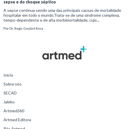
sepse e do choque séptico
A sepse continua sendo uma das principais causas de mortalidade
hospitalar em todo o mundo.Trata-se de uma síndrome complexa,
tempo-dependente e de alta morbimortalidade, cujo
reconhecimento precoce e manejo estruturado são determinantes
Por
Dr. Regis Goulart Rosa
para o desfe
Início
Sobre nós
SECAD
Jaleko
Artmed360
Artmed Editora
Pós Artmed