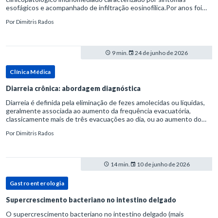
esofágicos e acompanhado de infiltração eosinofílica.Por anos foi
considerada uma manifestação dentro do espectro da doença do
Por
Dimitris Rados
refluxo gastr
9 min.
24 de junho de 2026
Clínica Médica
Diarreia crônica: abordagem diagnóstica
Diarreia é definida pela eliminação de fezes amolecidas ou líquidas,
geralmente associada ao aumento da frequência evacuatória,
classicamente mais de três evacuações ao dia, ou ao aumento do
volume fecal.Na prática, a consistência das fezes costuma s
Por
Dimitris Rados
14 min.
10 de junho de 2026
Gastroenterologia
Supercrescimento bacteriano no intestino delgado
O supercrescimento bacteriano no intestino delgado (mais