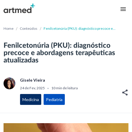
/
/
Home
Conteúdos
Fenilcetonúria (PKU): diagnóstico precoce e
abordagens terapêuticas atualizadas
Fenilcetonúria (PKU): diagnóstico
precoce e abordagens terapêuticas
atualizadas
Gisele Vieira
24 de Fev, 2025
10 min de leitura
•
Medicina
Pediatria