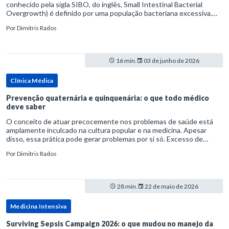
conhecido pela sigla SIBO, do inglês, Small Intestinal Bacterial
Overgrowth) é definido por uma população bacteriana excessiva.
rata-se de uma forma específica de disbiose do trato digestivo. P
Por
Dimitris Rados
16 min.
03 de junho de 2026
Clínica Médica
Prevenção quaternária e quinquenária: o que todo médico
deve saber
O conceito de atuar precocemente nos problemas de saúde está
amplamente inculcado na cultura popular e na medicina. Apesar
disso, essa prática pode gerar problemas por si só. Excesso de
diagnósticos e de tratamentos podem advir de prevenção excessiva
Por
Dimitris Rados
28 min.
22 de maio de 2026
Medicina Intensiva
Surviving Sepsis Campaign 2026: o que mudou no manejo da