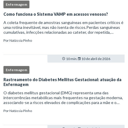
Enfermagem
Como funciona o Sistema VAMP em acessos venosos?
A coleta frequente de amostras sanguíneas em pacientes críticos é
uma rotina inevitável, mas não isenta de riscos.Perdas sanguíneas
cumulativas, infecções relacionadas ao cateter, dor repetida,
necessidade de múltiplas punções e manipulação excessiva
Por
Natássia Pinho
10 min.
10 de abril de 2026
Enfermagem
Rastreamento do Diabetes Mellitus Gestacional: atuação da
Enfermagem
O diabetes mellitus gestacional (DMG) representa uma das
intercorrências metabólicas mais frequentes na gestação moderna,
associando-se a riscos elevados de complicações para a mãe e o
feto quando não identificado precocemente.Neste cenário, o
Por
Natássia Pinho
enferm