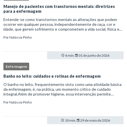
Manejo de pacientes com transtornos mentais: diretrizes
para a enfermagem
Entende-se como transtornos mentais as alterações que podem
ocorrer em qualquer pessoa, independentemente de raça, cor e
idade, que gerem sofrimento e comprometem a vida social, física e
laboral do indivíduo.Por isso, os transtornos psiquiátricos rep
Por
Natássia Pinho
6 min.
01 de junho de 2026
Enfermagem
Banho no leito: cuidados e rotinas de enfermagem
O banho no leito, frequentemente visto como uma atividade básica
da enfermagem, é, na prática, um momento crítico de cuidado
integral.Além de promover higiene, essa intervenção permite
avaliação clínica detalhada, prevenção de complicações e fortalec
Por
Natássia Pinho
10 min.
29 de maio de 2026