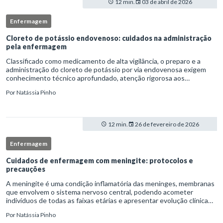
12 min.
03 de abril de 2026
Enfermagem
Cloreto de potássio endovenoso: cuidados na administração
pela enfermagem
Classificado como medicamento de alta vigilância, o preparo e a
administração do cloreto de potássio por via endovenosa exigem
conhecimento técnico aprofundado, atenção rigorosa aos
protocolos institucionais e atuação criteriosa da equipe de
Por
Natássia Pinho
enfermag
12 min.
26 de fevereiro de 2026
Enfermagem
Cuidados de enfermagem com meningite: protocolos e
precauções
A meningite é uma condição inflamatória das meninges, membranas
que envolvem o sistema nervoso central, podendo acometer
indivíduos de todas as faixas etárias e apresentar evolução clínica
variável, desde quadros autolimitados até situações de extrem
Por
Natássia Pinho