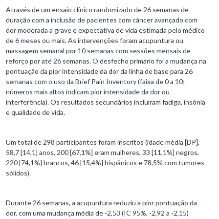
Através de um ensaio clínico randomizado de 26 semanas de
duração com a inclusão de pacientes com câncer avançado com
dor moderada a grave e expectativa de vida estimada pelo médico
de 6 meses ou mais. As intervenções foram acupuntura ou
massagem semanal por 10 semanas com sessões mensais de
reforço por até 26 semanas. O desfecho primário foi a mudança na
pontuação da pior intensidade da dor da linha de base para 26
semanas com o uso da Brief Pain Inventory (faixa de 0 a 10;
números mais altos indicam pior intensidade da dor ou
interferência). Os resultados secundários incluíram fadiga, insônia
e qualidade de vida.
Um total de 298 participantes foram inscritos (idade média [DP],
58,7 [14,1] anos, 200 [67,1%] eram mulheres, 33 [11,1%] negros,
220 [74,1%] brancos, 46 [15,4%] hispânicos e 78,5% com tumores
sólidos).
Durante 26 semanas, a acupuntura reduziu a pior pontuação da
dor, com uma mudança média de -2,53 (IC 95%, -2,92 a -2,15)