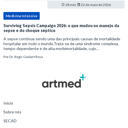
28 min.
22 de maio de 2026
Medicina Intensiva
Surviving Sepsis Campaign 2026: o que mudou no manejo da
sepse e do choque séptico
A sepse continua sendo uma das principais causas de mortalidade
hospitalar em todo o mundo.Trata-se de uma síndrome complexa,
tempo-dependente e de alta morbimortalidade, cujo
reconhecimento precoce e manejo estruturado são determinantes
Por
Dr. Regis Goulart Rosa
para o desfe
Início
Sobre nós
SECAD