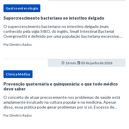
Gastroenterologia
Supercrescimento bacteriano no intestino delgado
O supercrescimento bacteriano no intestino delgado (mais
conhecido pela sigla SIBO, do inglês, Small Intestinal Bacterial
Overgrowth) é definido por uma população bacteriana excessiva.
rata-se de uma forma específica de disbiose do trato digestivo. P
Por
Dimitris Rados
16 min.
03 de junho de 2026
Clínica Médica
Prevenção quaternária e quinquenária: o que todo médico
deve saber
O conceito de atuar precocemente nos problemas de saúde está
amplamente inculcado na cultura popular e na medicina. Apesar
disso, essa prática pode gerar problemas por si só. Excesso de
diagnósticos e de tratamentos podem advir de prevenção excessiva
Por
Dimitris Rados