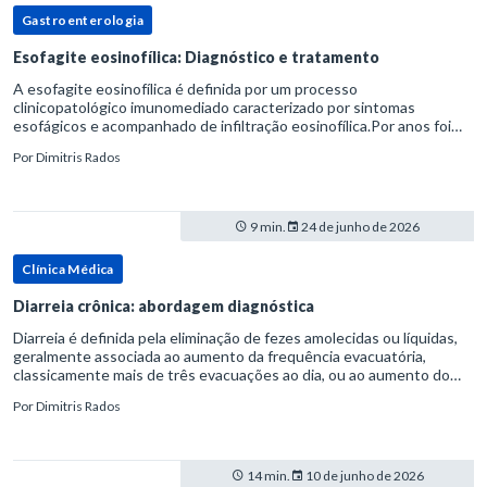
Gastroenterologia
Esofagite eosinofílica: Diagnóstico e tratamento
A esofagite eosinofílica é definida por um processo
clinicopatológico imunomediado caracterizado por sintomas
esofágicos e acompanhado de infiltração eosinofílica.Por anos foi
considerada uma manifestação dentro do espectro da doença do
Por
Dimitris Rados
refluxo gastr
9 min.
24 de junho de 2026
Clínica Médica
Diarreia crônica: abordagem diagnóstica
Diarreia é definida pela eliminação de fezes amolecidas ou líquidas,
geralmente associada ao aumento da frequência evacuatória,
classicamente mais de três evacuações ao dia, ou ao aumento do
volume fecal.Na prática, a consistência das fezes costuma s
Por
Dimitris Rados
14 min.
10 de junho de 2026