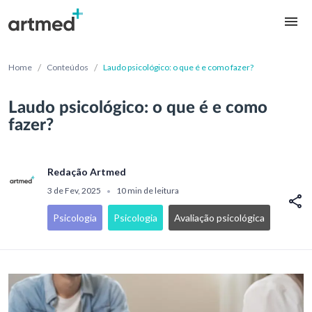
/
/
Home
Conteúdos
Laudo psicológico: o que é e como fazer?
Laudo psicológico: o que é e como
fazer?
Redação Artmed
3 de Fev, 2025
10 min de leitura
•
Psicologia
Psicologia
Avaliação psicológica