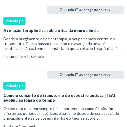
12 min.
07 de agosto de 2026
Psicologia
A relação terapêutica sob a ótica da neurociência
Desde o surgimento da psicoterapia, a ocupa espaço central no
tratamento. Com o passar do tempo e o avanço da pesquisa
científica na área, tem-se constatado que a relação terapêutica é
um dos principais mecanismos associados à mudança, sendo consist
Por
Lucas Remião Sampaio
19 min.
06 de agosto de 2026
Psicologia
Como o conceito de transtorno do espectro autista (TEA)
evoluiu ao longo do tempo
O conceito de nem sempre foi compreendido como é hoje. Em
diferentes períodos históricos, o autismo deixou de ser associado
principalmente às psicoses infantis e a teorias sobre o
desenvolvimento humano para ser reconhecido como um
Por
Redação Artmed