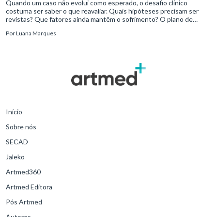
Quando um caso não evolui como esperado, o desafio clínico
costuma ser saber o que reavaliar. Quais hipóteses precisam ser
revistas? Que fatores ainda mantêm o sofrimento? O plano de
tratamento continua coerente com a resposta e com as
Por
Luana Marques
necessidades d
Início
Sobre nós
SECAD
Jaleko
Artmed360
Artmed Editora
Pós Artmed
Autores