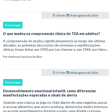
transtorno do des
14 min.
05 de agosto de 2026
Psicologia
O que mudou na compreensão clínica do TEA em adultos?
A compreensão do mudou significativamente ao longo das últimas
décadas: as primeiras descrições de sintomas e manifestações
clínicas foram feitas em 1943 por Leo Kanner e, em 1944, por Hans
Asperger, a partir da observação de crianças com dificuldad
Por
Andreza Fonsêca da Silva
17 min.
04 de agosto de 2026
Psicologia
Desenvolvimento emocional infantil: como diferenciar
manifestações esperadas e sinais de alerta
Quando uma criança se joga no chão diante de uma negativa, passa
a recusar alimentos que antes aceitava, demonstra medos intensos
ou acorda repetidamente durante a noite, uma dúvida costuma