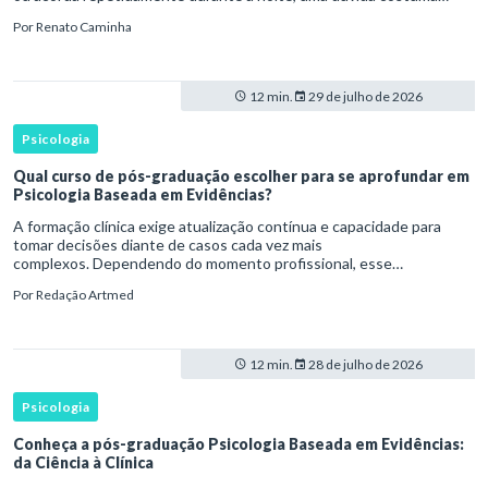
surgir: esse comportamento faz parte do desenvolvimento ou i
Por
Renato Caminha
12 min.
29 de julho de 2026
Psicologia
Qual curso de pós-graduação escolher para se aprofundar em
Psicologia Baseada em Evidências?
A formação clínica exige atualização contínua e capacidade para
tomar decisões diante de casos cada vez mais
complexos. Dependendo do momento profissional, esse
desenvolvimento pode envolver uma base ampla em , o
Por
Redação Artmed
aprofundamento em ou a especializaçã
12 min.
28 de julho de 2026
Psicologia
Conheça a pós-graduação Psicologia Baseada em Evidências:
da Ciência à Clínica