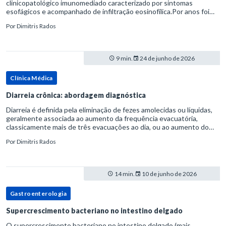
clinicopatológico imunomediado caracterizado por sintomas
esofágicos e acompanhado de infiltração eosinofílica.Por anos foi
considerada uma manifestação dentro do espectro da doença do
Por
Dimitris Rados
refluxo gastr
9 min.
24 de junho de 2026
Clínica Médica
Diarreia crônica: abordagem diagnóstica
Diarreia é definida pela eliminação de fezes amolecidas ou líquidas,
geralmente associada ao aumento da frequência evacuatória,
classicamente mais de três evacuações ao dia, ou ao aumento do
volume fecal.Na prática, a consistência das fezes costuma s
Por
Dimitris Rados
14 min.
10 de junho de 2026
Gastroenterologia
Supercrescimento bacteriano no intestino delgado
O supercrescimento bacteriano no intestino delgado (mais