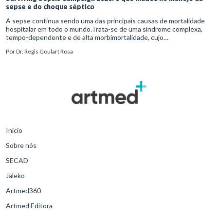
sepse e do choque séptico
A sepse continua sendo uma das principais causas de mortalidade
hospitalar em todo o mundo.Trata-se de uma síndrome complexa,
tempo-dependente e de alta morbimortalidade, cujo
reconhecimento precoce e manejo estruturado são determinantes
Por
Dr. Regis Goulart Rosa
para o desfe
Início
Sobre nós
SECAD
Jaleko
Artmed360
Artmed Editora