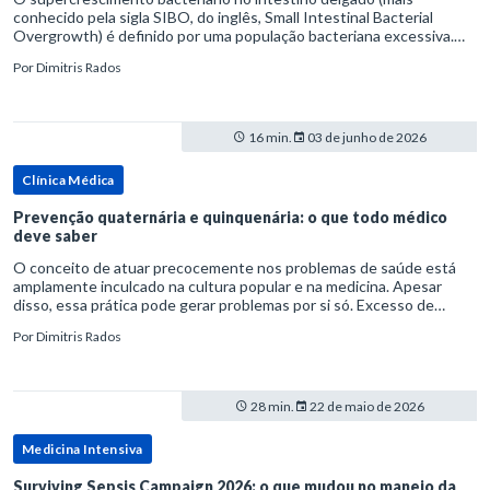
conhecido pela sigla SIBO, do inglês, Small Intestinal Bacterial
Overgrowth) é definido por uma população bacteriana excessiva.
rata-se de uma forma específica de disbiose do trato digestivo. P
Por
Dimitris Rados
16 min.
03 de junho de 2026
Clínica Médica
Prevenção quaternária e quinquenária: o que todo médico
deve saber
O conceito de atuar precocemente nos problemas de saúde está
amplamente inculcado na cultura popular e na medicina. Apesar
disso, essa prática pode gerar problemas por si só. Excesso de
diagnósticos e de tratamentos podem advir de prevenção excessiva
Por
Dimitris Rados
28 min.
22 de maio de 2026
Medicina Intensiva
Surviving Sepsis Campaign 2026: o que mudou no manejo da