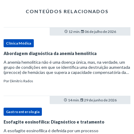
CONTEÚDOS RELACIONADOS
12 min.
06 de julho de 2026
Clínica Médica
Abordagem diagnóstica da anemia hemolítica
A anemia hemolítica não é uma doença única, mas, na verdade, um
grupo de condições em que se identifica uma destruição aumentada
(precoce) de hemácias que supera a capacidade compensatória da
medula óssea.Como a vida média normal da hemácia é de apro
Por
Dimitris Rados
14 min.
29 de junho de 2026
Gastroenterologia
Esofagite eosinofílica: Diagnóstico e tratamento
A esofagite eosinofílica é definida por um processo