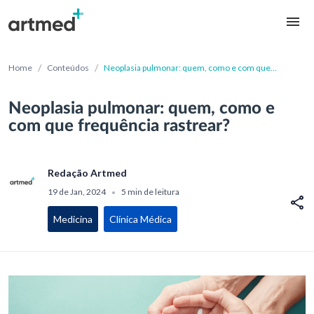
/
/
Home
Conteúdos
Neoplasia pulmonar: quem, como e com que
frequência rastrear?
Neoplasia pulmonar: quem, como e
com que frequência rastrear?
Redação Artmed
19 de Jan, 2024
5 min de leitura
•
Medicina
Clínica Médica