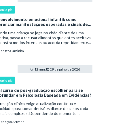
icologia
envolvimento emocional infantil: como
erenciar manifestações esperadas e sinais de
rta
ndo uma criança se joga no chão diante de uma
tiva, passa a recusar alimentos que antes aceitava,
onstra medos intensos ou acorda repetidamente
nte a noite, uma dúvida costuma surgir: esse
Renato Caminha
portamento faz parte do desenvolvimento ou i
12 min.
29 de julho de 2026
icologia
l curso de pós-graduação escolher para se
ofundar em Psicologia Baseada em Evidências?
rmação clínica exige atualização contínua e
cidade para tomar decisões diante de casos cada
 mais complexos. Dependendo do momento
issional, esse desenvolvimento pode envolver uma
Redação Artmed
e ampla em , o aprofundamento em ou a
cializaçã