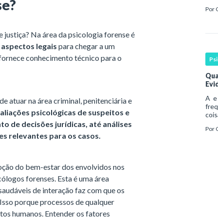
se?
Esse
Por
cont
 justiça? Na área da psicologia forense é
aspectos legais
para chegar a um
e fornece conhecimento técnico para o
Ps
Qua
Evi
A e 
de atuar na área criminal, penitenciária e
fre
aliações psicológicas de suspeitos e
cois
abo
o de decisões jurídicas, até análises
Por
hist
es relevantes para os casos.
pro
moção do bem-estar dos envolvidos nos
cólogos forenses. Esta é uma área
s saudáveis de interação faz com que os
. Isso porque processos de qualquer
itos humanos. Entender os fatores