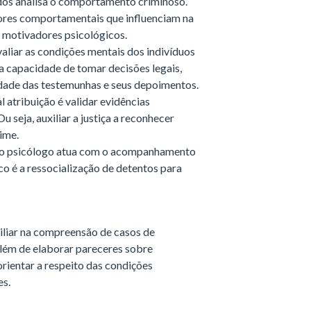
os analisa o comportamento criminoso.
tores comportamentais que influenciam na
o motivadores psicológicos.
aliar as condições mentais dos indivíduos
a capacidade de tomar decisões legais,
lidade das testemunhas e seus depoimentos.
al atribuição é validar evidências
Ou seja, auxiliar a justiça a reconhecer
rime.
 o psicólogo atua com o acompanhamento
co é a ressocialização de detentos para
iliar na compreensão de casos de
além de elaborar pareceres sobre
orientar a respeito das condições
zes.