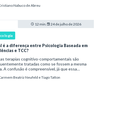
s fenômenos chegam à prática clínica antes de
Cristiano Nabuco de Abreu
ar com definições consolidadas, instr
12 min.
24 de julho de 2026
icologia
l é a diferença entre Psicologia Baseada em
dências e TCC?
as terapias cognitivo-comportamentais são
quentemente tratadas como se fossem a mesma
a. A confusão é compreensível, já que essa
rdagem psicoterapêutica desenvolveu uma relação
Carmem Beatriz Neufeld e Tiago Tatton
órica próxima com pesquisas experimentais,
tocolos