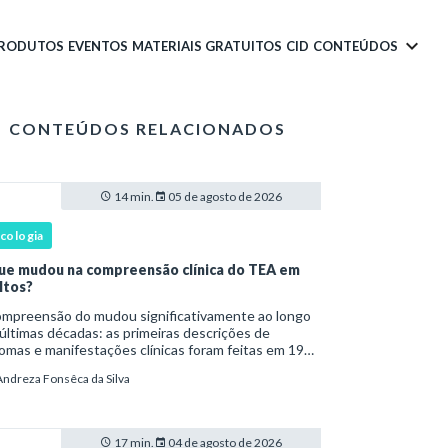
PRODUTOS
EVENTOS
MATERIAIS GRATUITOS
CID
CONTEÚDOS
CONTEÚDOS RELACIONADOS
14 min.
05 de agosto de 2026
icologia
ue mudou na compreensão clínica do TEA em
ltos?
são do mudou significativamente ao longo
últimas décadas: as primeiras descrições de
omas e manifestações clínicas foram feitas em 1943
Leo Kanner e, em 1944, por Hans Asperger, a partir
Andreza Fonsêca da Silva
bservação de crianças com dificuldad
17 min.
04 de agosto de 2026