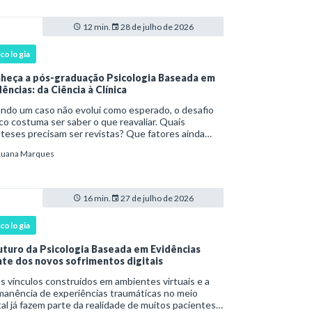
12 min.
28 de julho de 2026
icologia
heça a pós-graduação Psicologia Baseada em
ências: da Ciência à Clínica
ndo um caso não evolui como esperado, o desafio
ico costuma ser saber o que reavaliar. Quais
teses precisam ser revistas? Que fatores ainda
têm o sofrimento? O plano de tratamento continua
Luana Marques
rente com a resposta e com as necessidades d
16 min.
27 de julho de 2026
icologia
uturo da Psicologia Baseada em Evidências
nte dos novos sofrimentos digitais
os vínculos construídos em ambientes virtuais e a
manência de experiências traumáticas no meio
tal já fazem parte da realidade de muitos pacientes.