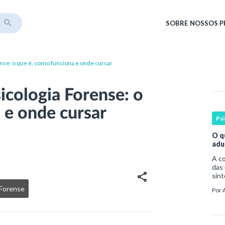
SOBRE
NOSSOS 
se: o que é, como funciona e onde cursar
cologia Forense: o
 e onde cursar
Ps
O q
adu
A compreen
das 
sint
por 
 Forense
Por
da o