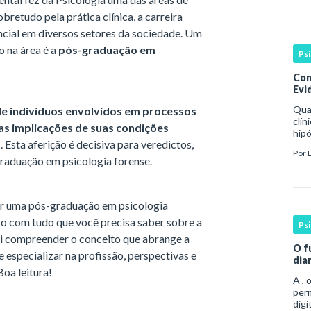
retudo pela prática clínica, a carreira
cial em diversos setores da sociedade. Um
o na área é a
pós-graduação em
Ps
Con
Evid
Qua
de indivíduos envolvidos em processos
clín
 as implicações de suas condições
hipó
o
. Esta aferição é decisiva para veredictos,
man
Por
coe
-graduação em psicologia forense.
zer uma pós-graduação em psicologia
o com tudo que você precisa saber sobre a
Ps
vai compreender o conceito que abrange a
O f
especializar na profissão, perspectivas e
dia
oa leitura!
A , 
per
digi