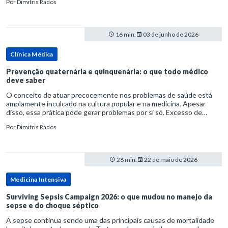
Por
Dimitris Rados
16 min.
03 de junho de 2026
Clínica Médica
Prevenção quaternária e quinquenária: o que todo médico
deve saber
O conceito de atuar precocemente nos problemas de saúde está
amplamente inculcado na cultura popular e na medicina. Apesar
disso, essa prática pode gerar problemas por si só. Excesso de
diagnósticos e de tratamentos podem advir de prevenção excessiva
Por
Dimitris Rados
28 min.
22 de maio de 2026
Medicina Intensiva
Surviving Sepsis Campaign 2026: o que mudou no manejo da
sepse e do choque séptico
A sepse continua sendo uma das principais causas de mortalidade