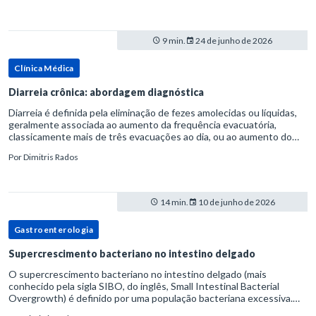
9 min.
24 de junho de 2026
Clínica Médica
Diarreia crônica: abordagem diagnóstica
Diarreia é definida pela eliminação de fezes amolecidas ou líquidas,
geralmente associada ao aumento da frequência evacuatória,
classicamente mais de três evacuações ao dia, ou ao aumento do
volume fecal.Na prática, a consistência das fezes costuma s
Por
Dimitris Rados
14 min.
10 de junho de 2026
Gastroenterologia
Supercrescimento bacteriano no intestino delgado
O supercrescimento bacteriano no intestino delgado (mais
conhecido pela sigla SIBO, do inglês, Small Intestinal Bacterial
Overgrowth) é definido por uma população bacteriana excessiva.
rata-se de uma forma específica de disbiose do trato digestivo. P