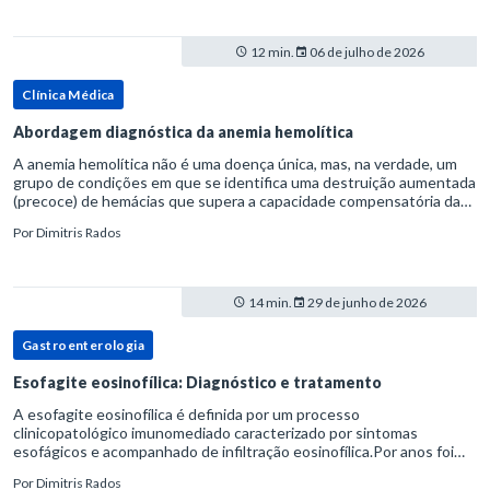
12 min.
06 de julho de 2026
Clínica Médica
Abordagem diagnóstica da anemia hemolítica
A anemia hemolítica não é uma doença única, mas, na verdade, um
grupo de condições em que se identifica uma destruição aumentada
(precoce) de hemácias que supera a capacidade compensatória da
medula óssea.Como a vida média normal da hemácia é de apro
Por
Dimitris Rados
14 min.
29 de junho de 2026
Gastroenterologia
Esofagite eosinofílica: Diagnóstico e tratamento
A esofagite eosinofílica é definida por um processo
clinicopatológico imunomediado caracterizado por sintomas
esofágicos e acompanhado de infiltração eosinofílica.Por anos foi
considerada uma manifestação dentro do espectro da doença do
Por
Dimitris Rados
refluxo gastr