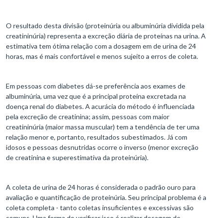
O resultado desta divisão (proteinúria ou albuminúria dividida pela
creatininúria) representa a excreção diária de proteínas na urina. A
estimativa tem ótima relação com a dosagem em de urina de 24
horas, mas é mais confortável e menos sujeito a erros de coleta.
Em pessoas com diabetes dá-se preferência aos exames de
albuminúria, uma vez que é a principal proteína excretada na
doença renal do diabetes. A acurácia do método é influenciada
pela excreção de creatinina; assim, pessoas com maior
creatininúria (maior massa muscular) tem a tendência de ter uma
relação menor e, portanto, resultados subestimados. Já com
idosos e pessoas desnutridas ocorre o inverso (menor excreção
de creatinina e superestimativa da proteinúria).
A coleta de urina de 24 horas é considerada o padrão ouro para
avaliação e quantificação de proteinúria. Seu principal problema é a
coleta completa - tanto coletas insuficientes e excessivas são
comuns. Uma forma de verificar isso é realizar dosagem de