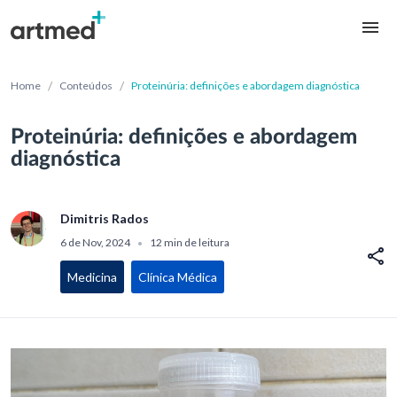
/
/
Home
Conteúdos
Proteinúria: definições e abordagem diagnóstica
Proteinúria: definições e abordagem
diagnóstica
Dimitris Rados
6 de Nov, 2024
12 min de leitura
•
Medicina
Clínica Médica