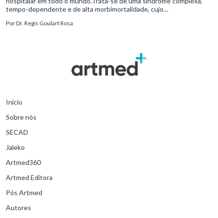
hospitalar em todo o mundo.Trata-se de uma síndrome complexa,
tempo-dependente e de alta morbimortalidade, cujo
reconhecimento precoce e manejo estruturado são determinantes
Por
Dr. Regis Goulart Rosa
para o desfe
Início
Sobre nós
SECAD
Jaleko
Artmed360
Artmed Editora
Pós Artmed
Autores