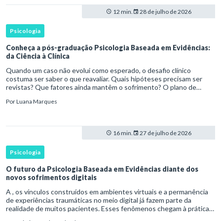
12 min.
28 de julho de 2026
Psicologia
Conheça a pós-graduação Psicologia Baseada em Evidências:
da Ciência à Clínica
Quando um caso não evolui como esperado, o desafio clínico
costuma ser saber o que reavaliar. Quais hipóteses precisam ser
revistas? Que fatores ainda mantêm o sofrimento? O plano de
tratamento continua coerente com a resposta e com as
Por
Luana Marques
necessidades d
16 min.
27 de julho de 2026
Psicologia
O futuro da Psicologia Baseada em Evidências diante dos
novos sofrimentos digitais
A , os vínculos construídos em ambientes virtuais e a permanência
de experiências traumáticas no meio digital já fazem parte da
realidade de muitos pacientes. Esses fenômenos chegam à prática
clínica antes de contar com definições consolidadas, instr