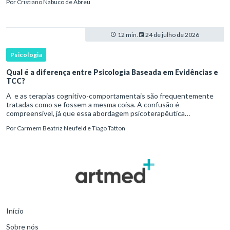
Por
Cristiano Nabuco de Abreu
12 min.
24 de julho de 2026
Psicologia
Qual é a diferença entre Psicologia Baseada em Evidências e
TCC?
A e as terapias cognitivo-comportamentais são frequentemente
tratadas como se fossem a mesma coisa. A confusão é
compreensível, já que essa abordagem psicoterapêutica
desenvolveu uma relação histórica próxima com pesquisas
Por
Carmem Beatriz Neufeld e Tiago Tatton
experimentais, protocolos
Início
Sobre nós