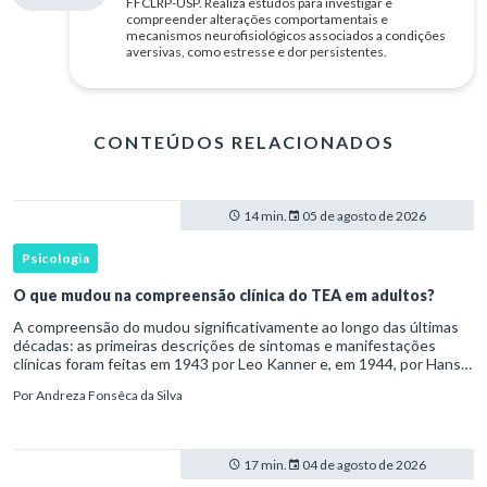
FFCLRP-USP. Realiza estudos para investigar e
compreender alterações comportamentais e
mecanismos neurofisiológicos associados a condições
aversivas, como estresse e dor persistentes.
CONTEÚDOS RELACIONADOS
14 min.
05 de agosto de 2026
Psicologia
O que mudou na compreensão clínica do TEA em adultos?
A compreensão do mudou significativamente ao longo das últimas
décadas: as primeiras descrições de sintomas e manifestações
clínicas foram feitas em 1943 por Leo Kanner e, em 1944, por Hans
Asperger, a partir da observação de crianças com dificuldad
Por
Andreza Fonsêca da Silva
17 min.
04 de agosto de 2026