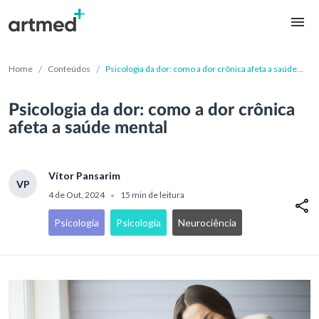
/
/
Home
Conteúdos
Psicologia da dor: como a dor crônica afeta a saúde
mental
Psicologia da dor: como a dor crônica
afeta a saúde mental
Vítor Pansarim
VP
4 de Out, 2024
15 min de leitura
•
Psicologia
Psicologia
Neurociência