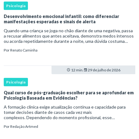
Psicologia
Desenvolvimento emocional infantil: como diferenciar
manifestações esperadas e sinais de alerta
Quando uma criança se joga no chão diante de uma negativa, passa
a recusar alimentos que antes aceitava, demonstra medos intensos
ou acorda repetidamente durante a noite, uma dúvida costuma
surgir: esse comportamento faz parte do desenvolvimento ou i
Por
Renato Caminha
12 min.
29 de julho de 2026
Psicologia
Qual curso de pós-graduação escolher para se aprofundar em
Psicologia Baseada em Evidências?
A formação clínica exige atualização contínua e capacidade para
tomar decisões diante de casos cada vez mais
complexos. Dependendo do momento profissional, esse
desenvolvimento pode envolver uma base ampla em , o
Por
Redação Artmed
aprofundamento em ou a especializaçã