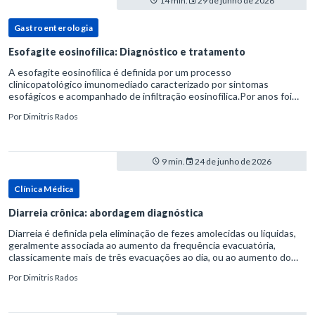
14 min.
29 de junho de 2026
Gastroenterologia
Esofagite eosinofílica: Diagnóstico e tratamento
A esofagite eosinofílica é definida por um processo
clinicopatológico imunomediado caracterizado por sintomas
esofágicos e acompanhado de infiltração eosinofílica.Por anos foi
considerada uma manifestação dentro do espectro da doença do
Por
Dimitris Rados
refluxo gastr
9 min.
24 de junho de 2026
Clínica Médica
Diarreia crônica: abordagem diagnóstica
Diarreia é definida pela eliminação de fezes amolecidas ou líquidas,
geralmente associada ao aumento da frequência evacuatória,
classicamente mais de três evacuações ao dia, ou ao aumento do
volume fecal.Na prática, a consistência das fezes costuma s
Por
Dimitris Rados