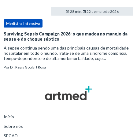
28 min.
22 de maio de 2026
Medicina Intensiva
Surviving Sepsis Campaign 2026: o que mudou no manejo da
sepse e do choque séptico
A sepse continua sendo uma das principais causas de mortalidade
hospitalar em todo o mundo.Trata-se de uma síndrome complexa,
tempo-dependente e de alta morbimortalidade, cujo
reconhecimento precoce e manejo estruturado são determinantes
Por
Dr. Regis Goulart Rosa
para o desfe
Início
Sobre nós
SECAD