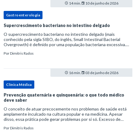
14 min.
10 de junho de 2026
Gastroenterologia
Supercrescimento bacteriano no intestino delgado
O supercrescimento bacteriano no intestino delgado (mais
conhecido pela sigla SIBO, do inglês, Small Intestinal Bacterial
Overgrowth) é definido por uma população bacteriana excessiva.
rata-se de uma forma específica de disbiose do trato digestivo. P
Por
Dimitris Rados
16 min.
03 de junho de 2026
Clínica Médica
Prevenção quaternária e quinquenária: o que todo médico
deve saber
O conceito de atuar precocemente nos problemas de saúde está
amplamente inculcado na cultura popular e na medicina. Apesar
disso, essa prática pode gerar problemas por si só. Excesso de
diagnósticos e de tratamentos podem advir de prevenção excessiva
Por
Dimitris Rados