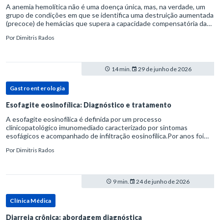
A anemia hemolítica não é uma doença única, mas, na verdade, um
grupo de condições em que se identifica uma destruição aumentada
(precoce) de hemácias que supera a capacidade compensatória da
medula óssea.Como a vida média normal da hemácia é de apro
Por
Dimitris Rados
14 min.
29 de junho de 2026
Gastroenterologia
Esofagite eosinofílica: Diagnóstico e tratamento
A esofagite eosinofílica é definida por um processo
clinicopatológico imunomediado caracterizado por sintomas
esofágicos e acompanhado de infiltração eosinofílica.Por anos foi
considerada uma manifestação dentro do espectro da doença do
Por
Dimitris Rados
refluxo gastr
9 min.
24 de junho de 2026
Clínica Médica
Diarreia crônica: abordagem diagnóstica