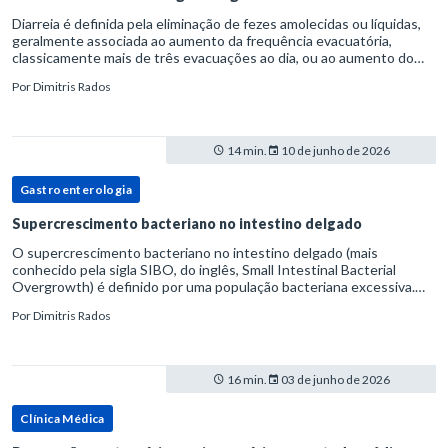
Diarreia é definida pela eliminação de fezes amolecidas ou líquidas,
geralmente associada ao aumento da frequência evacuatória,
classicamente mais de três evacuações ao dia, ou ao aumento do
volume fecal.Na prática, a consistência das fezes costuma s
Por
Dimitris Rados
14 min.
10 de junho de 2026
Gastroenterologia
Supercrescimento bacteriano no intestino delgado
O supercrescimento bacteriano no intestino delgado (mais
conhecido pela sigla SIBO, do inglês, Small Intestinal Bacterial
Overgrowth) é definido por uma população bacteriana excessiva.
rata-se de uma forma específica de disbiose do trato digestivo. P
Por
Dimitris Rados
16 min.
03 de junho de 2026
Clínica Médica