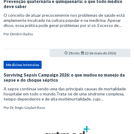
Prevenção quaternária e quinquenária: o que todo médico
deve saber
O conceito de atuar precocemente nos problemas de saúde está
amplamente inculcado na cultura popular e na medicina. Apesar
disso, essa prática pode gerar problemas por si só. Excesso de
diagnósticos e de tratamentos podem advir de prevenção excessiva
Por
Dimitris Rados
28 min.
22 de maio de 2026
Medicina Intensiva
Surviving Sepsis Campaign 2026: o que mudou no manejo da
sepse e do choque séptico
A sepse continua sendo uma das principais causas de mortalidade
hospitalar em todo o mundo.Trata-se de uma síndrome complexa,
tempo-dependente e de alta morbimortalidade, cujo
reconhecimento precoce e manejo estruturado são determinantes
Por
Dr. Regis Goulart Rosa
para o desfe