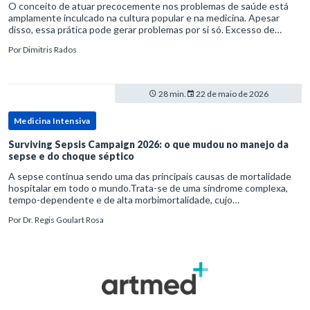
O conceito de atuar precocemente nos problemas de saúde está
amplamente inculcado na cultura popular e na medicina. Apesar
disso, essa prática pode gerar problemas por si só. Excesso de
diagnósticos e de tratamentos podem advir de prevenção excessiva
Por
Dimitris Rados
28 min.
22 de maio de 2026
Medicina Intensiva
Surviving Sepsis Campaign 2026: o que mudou no manejo da
sepse e do choque séptico
A sepse continua sendo uma das principais causas de mortalidade
hospitalar em todo o mundo.Trata-se de uma síndrome complexa,
tempo-dependente e de alta morbimortalidade, cujo
reconhecimento precoce e manejo estruturado são determinantes
Por
Dr. Regis Goulart Rosa
para o desfe