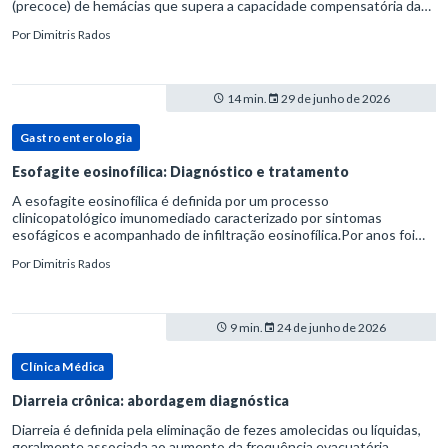
(precoce) de hemácias que supera a capacidade compensatória da
medula óssea.Como a vida média normal da hemácia é de apro
Por
Dimitris Rados
14 min.
29 de junho de 2026
Gastroenterologia
Esofagite eosinofílica: Diagnóstico e tratamento
A esofagite eosinofílica é definida por um processo
clinicopatológico imunomediado caracterizado por sintomas
esofágicos e acompanhado de infiltração eosinofílica.Por anos foi
considerada uma manifestação dentro do espectro da doença do
Por
Dimitris Rados
refluxo gastr
9 min.
24 de junho de 2026
Clínica Médica
Diarreia crônica: abordagem diagnóstica
Diarreia é definida pela eliminação de fezes amolecidas ou líquidas,
geralmente associada ao aumento da frequência evacuatória,