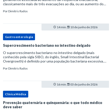
classicamente mais de três evacuações ao dia, ou ao aumento do
volume fecal.Na prática, a consistência das fezes costuma s
Por
Dimitris Rados
14 min.
10 de junho de 2026
Gastroenterologia
Supercrescimento bacteriano no intestino delgado
O supercrescimento bacteriano no intestino delgado (mais
conhecido pela sigla SIBO, do inglês, Small Intestinal Bacterial
Overgrowth) é definido por uma população bacteriana excessiva.
rata-se de uma forma específica de disbiose do trato digestivo. P
Por
Dimitris Rados
16 min.
03 de junho de 2026
Clínica Médica
Prevenção quaternária e quinquenária: o que todo médico
deve saber