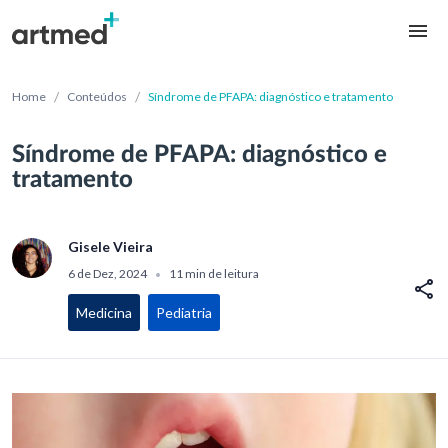
/
/
Home
Conteúdos
Síndrome de PFAPA: diagnóstico e tratamento
Síndrome de PFAPA: diagnóstico e
tratamento
Gisele Vieira
6 de Dez, 2024
11 min de leitura
•
Medicina
Pediatria