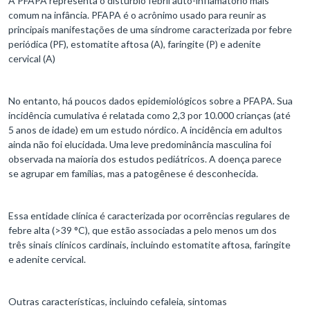
A PFAPA representa o distúrbio febril auto-inflamatório mais
comum na infância. PFAPA é o acrônimo usado para reunir as
principais manifestações de uma síndrome caracterizada por febre
periódica (PF), estomatite aftosa (A), faringite (P) e adenite
cervical (A)
No entanto, há poucos dados epidemiológicos sobre a PFAPA. Sua
incidência cumulativa é relatada como 2,3 por 10.000 crianças (até
5 anos de idade) em um estudo nórdico. A incidência em adultos
ainda não foi elucidada. Uma leve predominância masculina foi
observada na maioria dos estudos pediátricos. A doença parece
se agrupar em famílias, mas a patogênese é desconhecida.
Essa entidade clínica é caracterizada por ocorrências regulares de
febre alta (>39 °C), que estão associadas a pelo menos um dos
três sinais clínicos cardinais, incluindo estomatite aftosa, faringite
e adenite cervical.
Outras características, incluindo cefaleia, sintomas