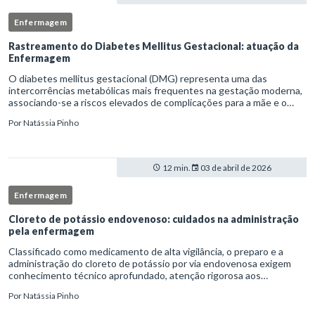
Enfermagem
Rastreamento do Diabetes Mellitus Gestacional: atuação da
Enfermagem
O diabetes mellitus gestacional (DMG) representa uma das
intercorrências metabólicas mais frequentes na gestação moderna,
associando-se a riscos elevados de complicações para a mãe e o
feto quando não identificado precocemente.Neste cenário, o
Por
Natássia Pinho
enferm
12 min.
03 de abril de 2026
Enfermagem
Cloreto de potássio endovenoso: cuidados na administração
pela enfermagem
Classificado como medicamento de alta vigilância, o preparo e a
administração do cloreto de potássio por via endovenosa exigem
conhecimento técnico aprofundado, atenção rigorosa aos
protocolos institucionais e atuação criteriosa da equipe de
Por
Natássia Pinho
enfermag