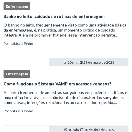
Enfermagem
Banho no leito: cuidados e rotinas de enfermagem
O banho no leito, frequentemente visto como uma atividade básica
da enfermagem, é, na prática, um momento crítico de cuidado
integral.Além de promover higiene, essa intervenção permite
avaliação clínica detalhada, prevenção de complicações e fortalec
Por
Natássia Pinho
10 min.
29 de maio de 2026
Enfermagem
Como funciona o Sistema VAMP em acessos venosos?
A coleta frequente de amostras sanguíneas em pacientes críticos é
uma rotina inevitável, mas não isenta de riscos.Perdas sanguíneas
cumulativas, infecções relacionadas ao cateter, dor repetida,
necessidade de múltiplas punções e manipulação excessiva
Por
Natássia Pinho
10 min.
10 de abril de 2026