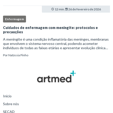
12 min.
26 de fevereiro de 2026
Enfermagem
Cuidados de enfermagem com meningite: protocolos e
precauções
A meningite é uma condição inflamatória das meninges, membranas
que envolvem o sistema nervoso central, podendo acometer
indivíduos de todas as faixas etárias e apresentar evolução clínica
variável, desde quadros autolimitados até situações de extrem
Por
Natássia Pinho
Início
Sobre nós
SECAD