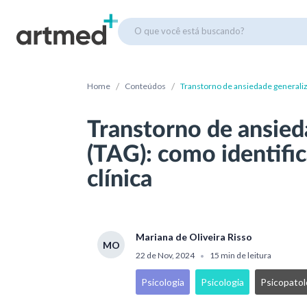
O que você está buscando?
/
/
Home
Conteúdos
Transtorno de ansiedade generalizad
Transtorno de ansied
(TAG): como identifica
clínica
Mariana de Oliveira Risso
MO
22 de Nov, 2024
15 min de leitura
•
Psicologia
Psicologia
Psicopatol