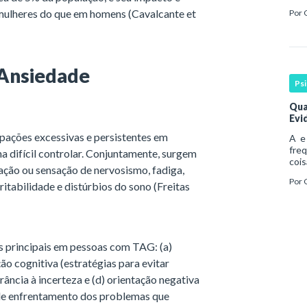
Esse
ulheres do que em homens (Cavalcante et
Por
cont
 Ansiedade
Ps
Qua
Evi
pações excessivas e persistentes em
A e 
fre
ha difícil controlar. Conjuntamente, surgem
cois
ação ou sensação de nervosismo, fadiga,
abo
Por
hist
ritabilidade e distúrbios do sono (Freitas
pro
s principais em pessoas com TAG: (a)
ão cognitiva (estratégias para evitar
ância à incerteza e (d) orientação negativa
de enfrentamento dos problemas que