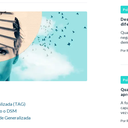
Ps
Des
dif
ale
Qua
nega
dem
dura
Por
com
Ps
Qua
apr
A fo
alizada (TAG)
capa
do o DSM
vez
de Generalizada
prof
Por
bas
espe