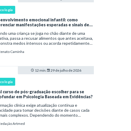
icologia
envolvimento emocional infantil: como
erenciar manifestações esperadas e sinais de
rta
ndo uma criança se joga no chão diante de uma
tiva, passa a recusar alimentos que antes aceitava,
onstra medos intensos ou acorda repetidamente
nte a noite, uma dúvida costuma surgir: esse
Renato Caminha
portamento faz parte do desenvolvimento ou i
12 min.
29 de julho de 2026
icologia
l curso de pós-graduação escolher para se
ofundar em Psicologia Baseada em Evidências?
rmação clínica exige atualização contínua e
cidade para tomar decisões diante de casos cada
 mais complexos. Dependendo do momento
issional, esse desenvolvimento pode envolver uma
Redação Artmed
e ampla em , o aprofundamento em ou a
cializaçã