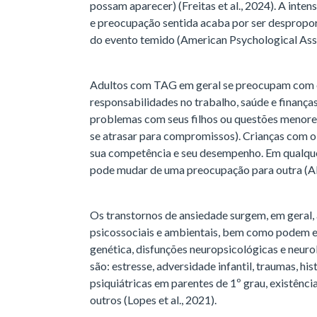
possam aparecer) (Freitas et al., 2024). A inte
e preocupação sentida acaba por ser despropor
do evento temido (American Psychological Ass
Adultos com TAG em geral se preocupam com e
responsabilidades no trabalho, saúde e finança
problemas com seus filhos ou questões menores
se atrasar para compromissos). Crianças com o
sua competência e seu desempenho. Em qualque
pode mudar de uma preocupação para outra (A
Os transtornos de ansiedade surgem, em geral, 
psicossociais e ambientais, bem como podem e
genética, disfunções neuropsicológicas e neuro
são: estresse, adversidade infantil, traumas, his
psiquiátricas em parentes de 1º grau, existênci
outros (Lopes et al., 2021).