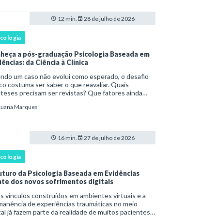
12 min.
28 de julho de 2026
icologia
heça a pós-graduação Psicologia Baseada em
ências: da Ciência à Clínica
ndo um caso não evolui como esperado, o desafio
ico costuma ser saber o que reavaliar. Quais
teses precisam ser revistas? Que fatores ainda
têm o sofrimento? O plano de tratamento continua
Luana Marques
rente com a resposta e com as necessidades d
16 min.
27 de julho de 2026
icologia
uturo da Psicologia Baseada em Evidências
nte dos novos sofrimentos digitais
os vínculos construídos em ambientes virtuais e a
manência de experiências traumáticas no meio
tal já fazem parte da realidade de muitos pacientes.