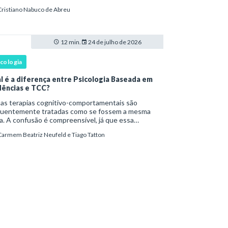
s fenômenos chegam à prática clínica antes de
Cristiano Nabuco de Abreu
ar com definições consolidadas, instr
12 min.
24 de julho de 2026
icologia
l é a diferença entre Psicologia Baseada em
dências e TCC?
as terapias cognitivo-comportamentais são
quentemente tratadas como se fossem a mesma
a. A confusão é compreensível, já que essa
rdagem psicoterapêutica desenvolveu uma relação
Carmem Beatriz Neufeld e Tiago Tatton
órica próxima com pesquisas experimentais,
tocolos