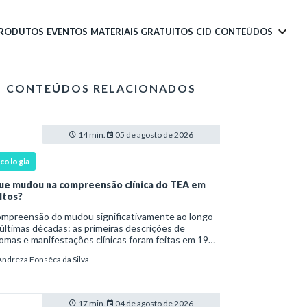
PRODUTOS
EVENTOS
MATERIAIS GRATUITOS
CID
CONTEÚDOS
CONTEÚDOS RELACIONADOS
14 min.
05 de agosto de 2026
icologia
ue mudou na compreensão clínica do TEA em
ltos?
são do mudou significativamente ao longo
últimas décadas: as primeiras descrições de
omas e manifestações clínicas foram feitas em 1943
Leo Kanner e, em 1944, por Hans Asperger, a partir
Andreza Fonsêca da Silva
bservação de crianças com dificuldad
17 min.
04 de agosto de 2026