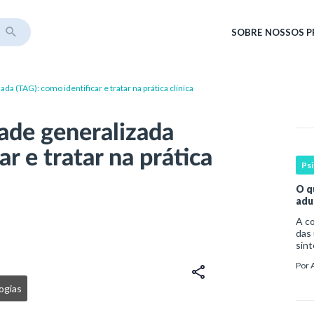
SOBRE
NOSSOS 
a (TAG): como identificar e tratar na prática clínica
ade generalizada
r e tratar na prática
Ps
O q
adu
A compreen
das 
sint
por 
Por
da o
ogias