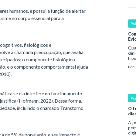
es humanos, e possui a função de alertar
larme no corpo essencial para a
Ps
Con
Evid
ognitivos, fisiológicos e
Qua
olve a chamada preocupação, que avalia
clín
hipó
ntecipados; o componente fisiológico
man
ação, e o componente comportamental ajuda
Por
coe
 2010).
ática se ela interfere no funcionamento
Ps
 justifica (Hofmann, 2022). Dessa forma,
siedade, incluindo o chamado Transtorno
O f
dia
A , 
per
digi
ca de 5% da população, e seu impacto é