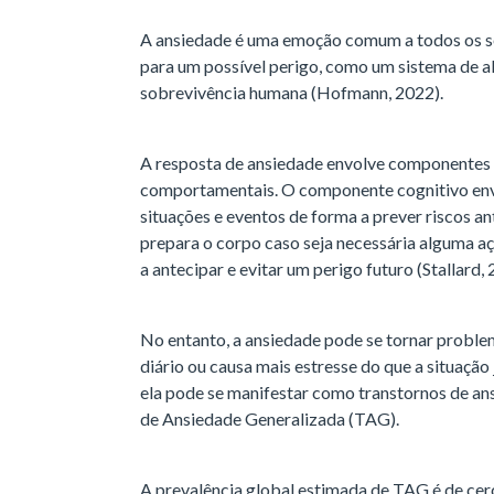
A ansiedade é uma emoção comum a todos os ser
para um possível perigo, como um sistema de a
sobrevivência humana (Hofmann, 2022).
A resposta de ansiedade envolve componentes c
comportamentais. O componente cognitivo env
situações e eventos de forma a prever riscos a
prepara o corpo caso seja necessária alguma 
a antecipar e evitar um perigo futuro (Stallard,
No entanto, a ansiedade pode se tornar problem
diário ou causa mais estresse do que a situação
ela pode se manifestar como transtornos de an
de Ansiedade Generalizada (TAG).
A prevalência global estimada de TAG é de cer