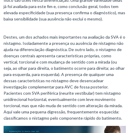
físico são úteis nesta diferenciação. Uma grande variedade delas
já foi avaliada para este fim e, como conclusão geral, todos tem
elevada especificidade (sua presença confirma o diagnóstico), mas
baixa sensibilidade (sua ausência não exclui o mesmo).
Destes, um dos achados mais importantes na avaliação da SVA é o
nistagmo. Isoladamente a presença ou ausência de nistagmo não
ajuda na diferenciação diagnóstica. De outro lado, o nistagmo de
doenças centrais apresenta características próprias, como
vertical, torcional e com mudança de sentido com a mirada (ou
seja, ao olhar para direita, o batimento ocorre para direita; ao olhar
para esquerda, para esquerda). A presença de qualquer uma
dessas características no nistagmo deve desencadear
investigação complementar para AVC de fossa posterior.
Pacientes com SVA periférica (neurite vestibular) tem nistagmo
unidirecional horizontal, eventualmente com leve movimento
torcional, mas que não muda de sentido com alteração da mirada.
Aqui vale uma pequena digressão, frequentemente esquecida:
classificamos o nistagmo pelo componente rápido do batimento.