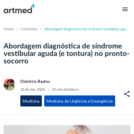
/
/
Home
Conteúdos
Abordagem diagnóstica de síndrome vestibular aguda
(e tontura) no pronto-socorro
Abordagem diagnóstica de síndrome
vestibular aguda (e tontura) no pronto-
socorro
Dimitris Rados
15 de Jan, 2025
15 min de leitura
•
Medicina
Medicina de Urgência e Emergência