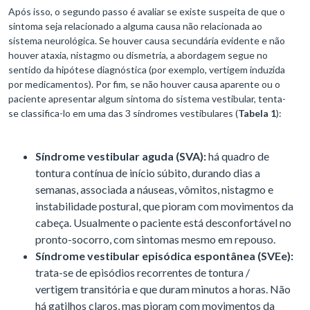
Após isso, o segundo passo é avaliar se existe suspeita de que o
sintoma seja relacionado a alguma causa não relacionada ao
sistema neurológica. Se houver causa secundária evidente e não
houver ataxia, nistagmo ou dismetria, a abordagem segue no
sentido da hipótese diagnóstica (por exemplo, vertigem induzida
por medicamentos). Por fim, se não houver causa aparente ou o
paciente apresentar algum sintoma do sistema vestibular, tenta-
se classifica-lo em uma das 3 síndromes vestibulares (
Tabela 1
):
Síndrome vestibular aguda (SVA):
há quadro de
tontura contínua de início súbito, durando dias a
semanas, associada a náuseas, vômitos, nistagmo e
instabilidade postural, que pioram com movimentos da
cabeça. Usualmente o paciente está desconfortável no
pronto-socorro, com sintomas mesmo em repouso.
Síndrome vestibular episódica espontânea (SVEe):
trata-se de episódios recorrentes de tontura /
vertigem transitória e que duram minutos a horas. Não
há gatilhos claros, mas pioram com movimentos da