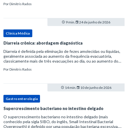
considerada uma manifestação dentro do espectro da doença do
Por
Dimitris Rados
refluxo gastr
9 min.
24 de junho de 2026
Clínica Médica
Diarreia crônica: abordagem diagnóstica
Diarreia é definida pela eliminação de fezes amolecidas ou líquidas,
geralmente associada ao aumento da frequência evacuatória,
classicamente mais de três evacuações ao dia, ou ao aumento do
volume fecal.Na prática, a consistência das fezes costuma s
Por
Dimitris Rados
14 min.
10 de junho de 2026
Gastroenterologia
Supercrescimento bacteriano no intestino delgado
O supercrescimento bacteriano no intestino delgado (mais
conhecido pela sigla SIBO, do inglês, Small Intestinal Bacterial
Overgrowth) é definido por uma população bacteriana excessiva.