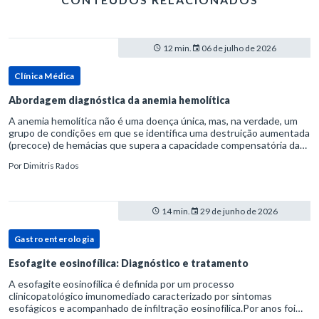
12 min.
06 de julho de 2026
Clínica Médica
Abordagem diagnóstica da anemia hemolítica
A anemia hemolítica não é uma doença única, mas, na verdade, um
grupo de condições em que se identifica uma destruição aumentada
(precoce) de hemácias que supera a capacidade compensatória da
medula óssea.Como a vida média normal da hemácia é de apro
Por
Dimitris Rados
14 min.
29 de junho de 2026
Gastroenterologia
Esofagite eosinofílica: Diagnóstico e tratamento
A esofagite eosinofílica é definida por um processo
clinicopatológico imunomediado caracterizado por sintomas
esofágicos e acompanhado de infiltração eosinofílica.Por anos foi