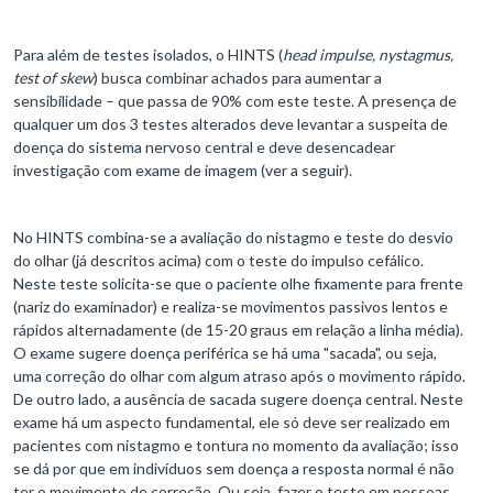
Para além de testes isolados, o HINTS (
head impulse, nystagmus,
test of skew
) busca combinar achados para aumentar a
sensibilidade – que passa de 90% com este teste. A presença de
qualquer um dos 3 testes alterados deve levantar a suspeita de
doença do sistema nervoso central e deve desencadear
investigação com exame de imagem (ver a seguir).
No HINTS combina-se a avaliação do nistagmo e teste do desvio
do olhar (já descritos acima) com o teste do impulso cefálico.
Neste teste solicita-se que o paciente olhe fixamente para frente
(nariz do examinador) e realiza-se movimentos passivos lentos e
rápidos alternadamente (de 15-20 graus em relação a linha média).
O exame sugere doença periférica se há uma "sacada", ou seja,
uma correção do olhar com algum atraso após o movimento rápido.
De outro lado, a ausência de sacada sugere doença central. Neste
exame há um aspecto fundamental, ele só deve ser realizado em
pacientes com nistagmo e tontura no momento da avaliação; isso
se dá por que em indivíduos sem doença a resposta normal é não
ter o movimento de correção. Ou seja, fazer o teste em pessoas