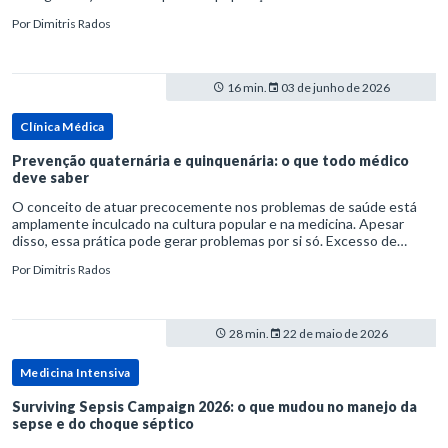
rata-se de uma forma específica de disbiose do trato digestivo. P
Por
Dimitris Rados
16 min.
03 de junho de 2026
Clínica Médica
Prevenção quaternária e quinquenária: o que todo médico
deve saber
O conceito de atuar precocemente nos problemas de saúde está
amplamente inculcado na cultura popular e na medicina. Apesar
disso, essa prática pode gerar problemas por si só. Excesso de
diagnósticos e de tratamentos podem advir de prevenção excessiva
Por
Dimitris Rados
28 min.
22 de maio de 2026
Medicina Intensiva
Surviving Sepsis Campaign 2026: o que mudou no manejo da
sepse e do choque séptico