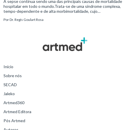
A sepse continua sendo uma das principais causas de mortalidade
hospitalar em todo o mundo.Trata-se de uma síndrome complexa,
tempo-dependente e de alta morbimortalidade, cujo
reconhecimento precoce e manejo estruturado são determinantes
Por
Dr. Regis Goulart Rosa
para o desfe
Início
Sobre nós
SECAD
Jaleko
Artmed360
Artmed Editora
Pós Artmed
Autores