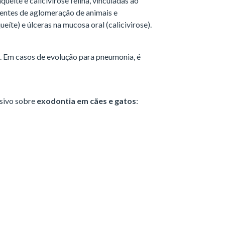
queíte e calicivirose felina, vinculadas ao
entes de aglomeração de animais e
eíte) e úlceras na mucosa oral (calicivirose).
. Em casos de evolução para pneumonia, é
usivo sobre
exodontia em cães e gatos
: