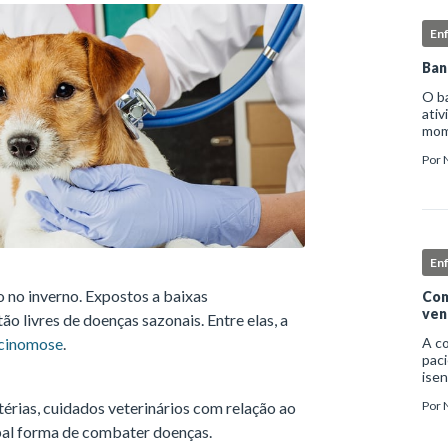
En
Ban
O b
ativ
mome
higi
Por
deta
En
 no inverno. Expostos a baixas
Com
ven
o livres de doenças sazonais. Entre elas, a
cinomose
.
A c
paci
isen
infe
térias, cuidados veterinários com relação ao
Por
nec
exc
ipal forma de combater doenças.