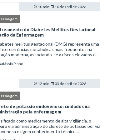
10 min.
10 de abril de 2026
fermagem
treamento do Diabetes Mellitus Gestacional:
ação da Enfermagem
iabetes mellitus gestacional (DMG) representa uma
intercorrências metabólicas mais frequentes na
ação moderna, associando-se a riscos elevados de
licações para a mãe e o feto quando não
Natássia Pinho
tificado precocemente.Neste cenário, o enferm
12 min.
03 de abril de 2026
fermagem
reto de potássio endovenoso: cuidados na
inistração pela enfermagem
sificado como medicamento de alta vigilância, o
aro e a administração do cloreto de potássio por via
ovenosa exigem conhecimento técnico
fundado, atenção rigorosa aos protocolos