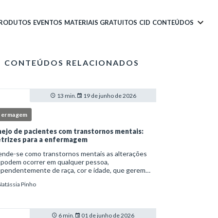
PRODUTOS
EVENTOS
MATERIAIS GRATUITOS
CID
CONTEÚDOS
CONTEÚDOS RELACIONADOS
13 min.
19 de junho de 2026
fermagem
ejo de pacientes com transtornos mentais:
etrizes para a enfermagem
ende-se como transtornos mentais as alterações
 podem ocorrer em qualquer pessoa,
ependentemente de raça, cor e idade, que gerem
imento e comprometem a vida social, física e laboral
Natássia Pinho
ndivíduo.Por isso, os transtornos psiquiátricos rep
6 min.
01 de junho de 2026