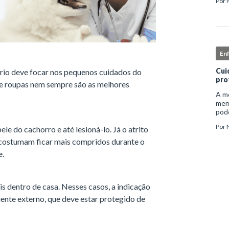
Por
inst
enf
En
Cui
ário deve focar nos pequenos cuidados do
pro
 e roupas nem sempre são as melhores
A me
mem
pode
e ap
Por
le do cachorro e até lesioná-lo. Já o atrito
auto
 costumam ficar mais compridos durante o
e.
s dentro de casa. Nesses casos, a indicação
ente externo, que deve estar protegido de