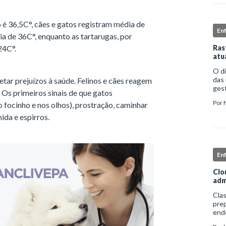
é 36,5C°, cães e gatos registram média de
En
 de 36C°, enquanto as tartarugas, por
24C°.
Ras
atu
O d
das 
etar prejuízos à saúde. Felinos e cães reagem
gest
Os primeiros sinais de que gatos
comp
Por
o focinho e nos olhos), prostração, caminhar
iden
ida e espirros.
En
Clo
adm
Clas
prep
end
apro