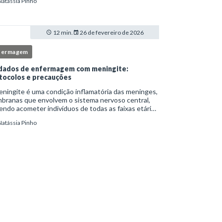
Natássia Pinho
itucionais e atuação criteriosa da equipe de
ermag
12 min.
26 de fevereiro de 2026
fermagem
dados de enfermagem com meningite:
tocolos e precauções
ningite é uma condição inflamatória das meninges,
branas que envolvem o sistema nervoso central,
ndo acometer indivíduos de todas as faixas etárias
resentar evolução clínica variável, desde quadros
Natássia Pinho
limitados até situações de extrem