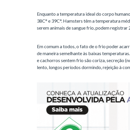
Enquanto a temperatura ideal do corpo humano 
38C° e 39C°. Hamsters têm a temperatura média
serem animais de sangue frio, podem registrar 
Em comum a todos, o fato de o frio poder acarr
de maneira semelhante às baixas temperaturas. 
e cachorros sentem frio são coriza, secreção (n
lento, longos períodos dormindo, rejeição à com