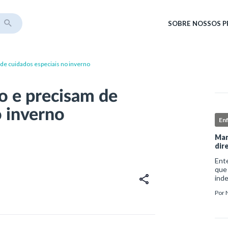
SOBRE
NOSSOS 
de cuidados especiais no inverno
o e precisam de
o inverno
En
Man
dir
Ent
que
ind
sofr
Por
do i