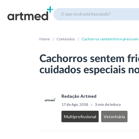
O que você está buscando?
/
/
Home
Conteúdos
Cachorros sentem frio e precisam 
Cachorros sentem fri
cuidados especiais n
Redação Artmed
17 de Ago, 2018
3 min de leitura
•
Multiprofissional
Veterinária