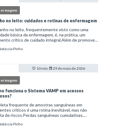
fermagem
ho no leito: cuidados e rotinas de enfermagem
anho no leito, frequentemente visto como uma
idade básica da enfermagem, é, na prática, um
nto crítico de cuidado integral.Além de promover
ene, essa intervenção permite avaliação clínica
Natássia Pinho
lhada, prevenção de complicações e fortalec
10 min.
29 de maio de 2026
fermagem
o funciona o Sistema VAMP em acessos
osos?
oleta frequente de amostras sanguíneas em
entes críticos é uma rotina inevitável, mas não
ta de riscos.Perdas sanguíneas cumulativas,
cções relacionadas ao cateter, dor repetida,
Natássia Pinho
essidade de múltiplas punções e manipulação
essiva