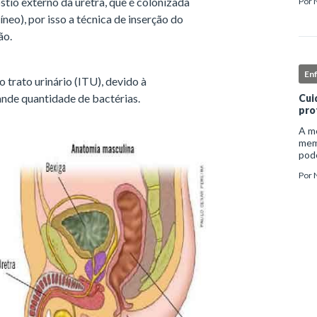
óstio externo da uretra, que é colonizada
Por
inst
enf
eo), por isso a técnica de inserção do
ão.
En
 trato urinário (ITU), devido à
ande quantidade de bactérias.
Cui
pro
A me
mem
pode
e ap
Por
auto