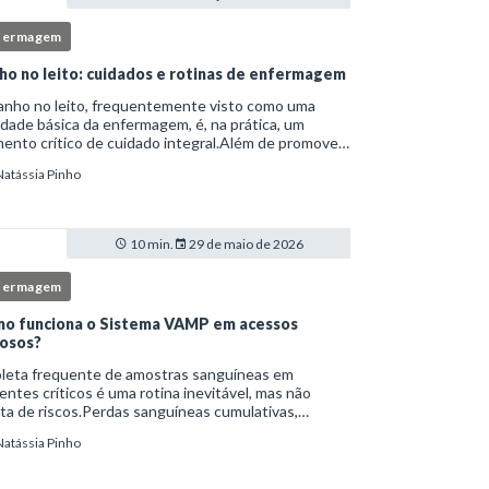
fermagem
ho no leito: cuidados e rotinas de enfermagem
anho no leito, frequentemente visto como uma
idade básica da enfermagem, é, na prática, um
nto crítico de cuidado integral.Além de promover
ene, essa intervenção permite avaliação clínica
Natássia Pinho
lhada, prevenção de complicações e fortalec
10 min.
29 de maio de 2026
fermagem
o funciona o Sistema VAMP em acessos
osos?
oleta frequente de amostras sanguíneas em
entes críticos é uma rotina inevitável, mas não
ta de riscos.Perdas sanguíneas cumulativas,
cções relacionadas ao cateter, dor repetida,
Natássia Pinho
essidade de múltiplas punções e manipulação
essiva