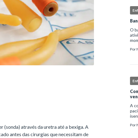
En
Ban
O b
ativ
mome
higi
Por
deta
En
Com
ven
A c
paci
isen
infe
Por
r (sonda) através da uretra até a bexiga. A
nec
exc
dicado antes das cirurgias que necessitam de