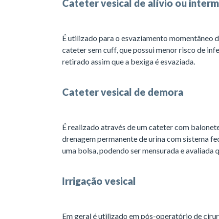
Cateter vesical de alívio ou inter
É utilizado para o esvaziamento momentâneo da
cateter sem cuff, que possui menor risco de infe
retirado assim que a bexiga é esvaziada.
Cateter vesical de demora
É realizado através de um cateter com balonete 
drenagem permanente de urina com sistema fec
uma bolsa, podendo ser mensurada e avaliada q
Irrigação vesical
Em geral é utilizado em pós-operatório de ciru