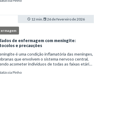
Natássia Pinho
itucionais e atuação criteriosa da equipe de
ermag
12 min.
26 de fevereiro de 2026
fermagem
dados de enfermagem com meningite:
tocolos e precauções
ningite é uma condição inflamatória das meninges,
branas que envolvem o sistema nervoso central,
ndo acometer indivíduos de todas as faixas etárias
resentar evolução clínica variável, desde quadros
Natássia Pinho
limitados até situações de extrem