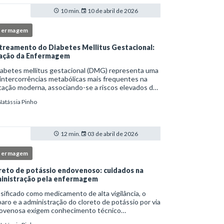
10 min.
10 de abril de 2026
fermagem
treamento do Diabetes Mellitus Gestacional:
ação da Enfermagem
iabetes mellitus gestacional (DMG) representa uma
intercorrências metabólicas mais frequentes na
ação moderna, associando-se a riscos elevados de
licações para a mãe e o feto quando não
Natássia Pinho
tificado precocemente.Neste cenário, o enferm
12 min.
03 de abril de 2026
fermagem
reto de potássio endovenoso: cuidados na
inistração pela enfermagem
sificado como medicamento de alta vigilância, o
aro e a administração do cloreto de potássio por via
ovenosa exigem conhecimento técnico
fundado, atenção rigorosa aos protocolos