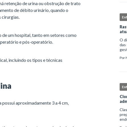
 retenção de urina ou obstrução de trato
amento de débito urinário, quando o
 cirurgias.
En
Ras
atu
 de um hospital, tanto em setores como
O d
peratório e pós-operatório.
das 
gest
comp
Por
iden
al, incluindo os tipos e técnicas
ina
En
Clo
adm
ina possui aproximadamente 3 a 4 cm,
Clas
prep
end
apro