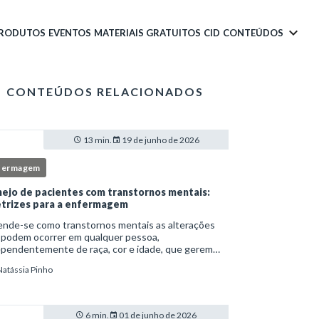
PRODUTOS
EVENTOS
MATERIAIS GRATUITOS
CID
CONTEÚDOS
CONTEÚDOS RELACIONADOS
13 min.
19 de junho de 2026
fermagem
ejo de pacientes com transtornos mentais:
etrizes para a enfermagem
ende-se como transtornos mentais as alterações
 podem ocorrer em qualquer pessoa,
ependentemente de raça, cor e idade, que gerem
imento e comprometem a vida social, física e laboral
Natássia Pinho
ndivíduo.Por isso, os transtornos psiquiátricos rep
6 min.
01 de junho de 2026