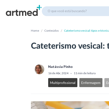
O que você está buscando?
/
/
Home
Conteúdos
Cateterismo vesical: tipos e técnic
Cateterismo vesical: 
Natássia Pinho
16 de Abr, 2024
11 min de leitura
•
Multiprofissional
Enfermagem
E