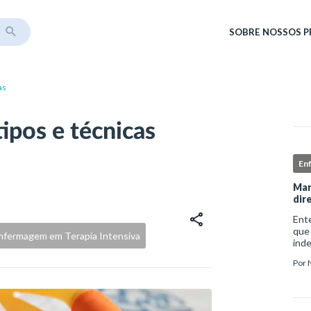
SOBRE
NOSSOS 
as
tipos e técnicas
En
Man
dir
Ent
que
nfermagem em Terapia Intensiva
ind
sofr
Por
do i