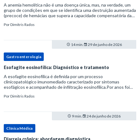
A anemia hemolítica não é uma doença única, mas, na verdade, um
grupo de condições em que se identifica uma destruição aumentada
(precoce) de hemácias que supera a capacidade compensatória da
medula óssea.Como a vida média normal da hemácia é de apro
Por
Dimitris Rados
14 min.
29 de junho de 2026
Gastroenterologia
Esofagite eosinofílica: Diagnóstico e tratamento
A esofagite eosinofílica é definida por um processo
clinicopatológico imunomediado caracterizado por sintomas
esofágicos e acompanhado de infiltração eosinofílica.Por anos foi
considerada uma manifestação dentro do espectro da doença do
Por
Dimitris Rados
refluxo gastr
9 min.
24 de junho de 2026
Clínica Médica
Diarreia crônica: abordagem diagnóstica