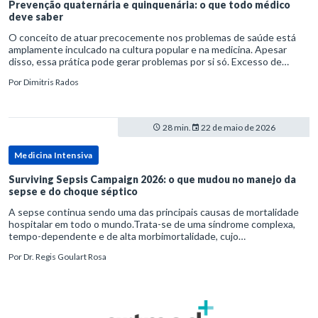
Prevenção quaternária e quinquenária: o que todo médico
deve saber
O conceito de atuar precocemente nos problemas de saúde está
amplamente inculcado na cultura popular e na medicina. Apesar
disso, essa prática pode gerar problemas por si só. Excesso de
diagnósticos e de tratamentos podem advir de prevenção excessiva
Por
Dimitris Rados
28 min.
22 de maio de 2026
Medicina Intensiva
Surviving Sepsis Campaign 2026: o que mudou no manejo da
sepse e do choque séptico
A sepse continua sendo uma das principais causas de mortalidade
hospitalar em todo o mundo.Trata-se de uma síndrome complexa,
tempo-dependente e de alta morbimortalidade, cujo
reconhecimento precoce e manejo estruturado são determinantes
Por
Dr. Regis Goulart Rosa
para o desfe