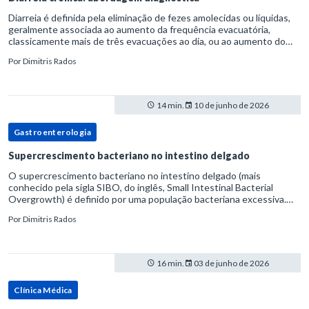
Diarreia é definida pela eliminação de fezes amolecidas ou líquidas,
geralmente associada ao aumento da frequência evacuatória,
classicamente mais de três evacuações ao dia, ou ao aumento do
volume fecal.Na prática, a consistência das fezes costuma s
Por
Dimitris Rados
14 min.
10 de junho de 2026
Gastroenterologia
Supercrescimento bacteriano no intestino delgado
O supercrescimento bacteriano no intestino delgado (mais
conhecido pela sigla SIBO, do inglês, Small Intestinal Bacterial
Overgrowth) é definido por uma população bacteriana excessiva.
rata-se de uma forma específica de disbiose do trato digestivo. P
Por
Dimitris Rados
16 min.
03 de junho de 2026
Clínica Médica