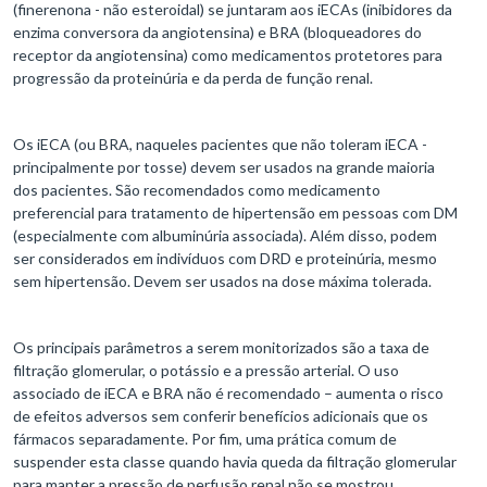
(finerenona - não esteroidal) se juntaram aos iECAs (inibidores da
enzima conversora da angiotensina) e BRA (bloqueadores do
receptor da angiotensina) como medicamentos protetores para
progressão da proteinúria e da perda de função renal.
Os iECA (ou BRA, naqueles pacientes que não toleram iECA -
principalmente por tosse) devem ser usados na grande maioria
dos pacientes. São recomendados como medicamento
preferencial para tratamento de hipertensão em pessoas com DM
(especialmente com albuminúria associada). Além disso, podem
ser considerados em indivíduos com DRD e proteinúria, mesmo
sem hipertensão. Devem ser usados na dose máxima tolerada.
Os principais parâmetros a serem monitorizados são a taxa de
filtração glomerular, o potássio e a pressão arterial. O uso
associado de iECA e BRA não é recomendado – aumenta o risco
de efeitos adversos sem conferir benefícios adicionais que os
fármacos separadamente. Por fim, uma prática comum de
suspender esta classe quando havia queda da filtração glomerular
para manter a pressão de perfusão renal não se mostrou