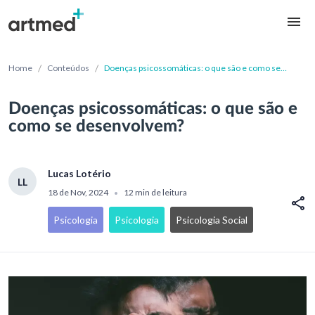
/
/
Home
Conteúdos
Doenças psicossomáticas: o que são e como se
desenvolvem?
Doenças psicossomáticas: o que são e
como se desenvolvem?
Lucas Lotério
LL
18 de Nov, 2024
12 min de leitura
•
Psicologia
Psicologia
Psicologia Social