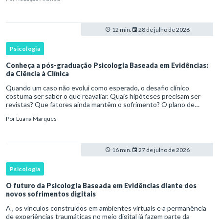
aprofundamento em ou a especializaçã
12 min.
28 de julho de 2026
Psicologia
Conheça a pós-graduação Psicologia Baseada em Evidências:
da Ciência à Clínica
Quando um caso não evolui como esperado, o desafio clínico
costuma ser saber o que reavaliar. Quais hipóteses precisam ser
revistas? Que fatores ainda mantêm o sofrimento? O plano de
tratamento continua coerente com a resposta e com as
Por
Luana Marques
necessidades d
16 min.
27 de julho de 2026
Psicologia
O futuro da Psicologia Baseada em Evidências diante dos
novos sofrimentos digitais
A , os vínculos construídos em ambientes virtuais e a permanência
de experiências traumáticas no meio digital já fazem parte da