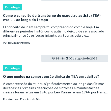
Psicologia
Como o conceito de transtorno do espectro autista (TEA)
evoluiu ao longo do tempo
O conceito de nem sempre foi compreendido como é hoje. Em
diferentes períodos históricos, o autismo deixou de ser associado
principalmente às psicoses infantis e a teorias sobre o
desenvolvimento humano para ser reconhecido como um
Por
Redação Artmed
transtorno do des
14 min.
05 de agosto de 2026
Psicologia
O que mudou na compreensão clínica do TEA em adultos?
A compreensão do mudou significativamente ao longo das últimas
décadas: as primeiras descrições de sintomas e manifestações
clínicas foram feitas em 1943 por Leo Kanner e, em 1944, por Hans
Asperger, a partir da observação de crianças com dificuldad
Por
Andreza Fonsêca da Silva