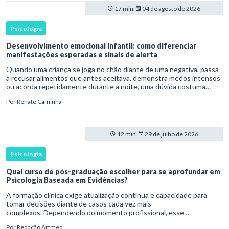
17 min.
04 de agosto de 2026
Psicologia
Desenvolvimento emocional infantil: como diferenciar
manifestações esperadas e sinais de alerta
Quando uma criança se joga no chão diante de uma negativa, passa
a recusar alimentos que antes aceitava, demonstra medos intensos
ou acorda repetidamente durante a noite, uma dúvida costuma
surgir: esse comportamento faz parte do desenvolvimento ou i
Por
Renato Caminha
12 min.
29 de julho de 2026
Psicologia
Qual curso de pós-graduação escolher para se aprofundar em
Psicologia Baseada em Evidências?
A formação clínica exige atualização contínua e capacidade para
tomar decisões diante de casos cada vez mais
complexos. Dependendo do momento profissional, esse
desenvolvimento pode envolver uma base ampla em , o
Por
Redação Artmed