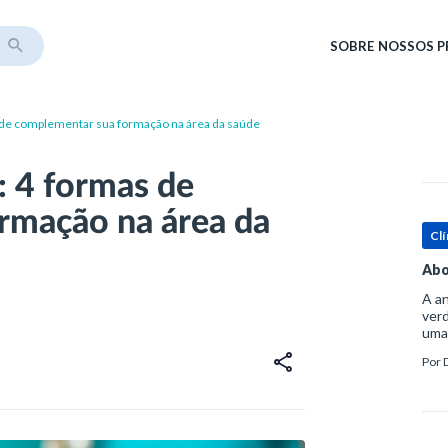
SOBRE
NOSSOS 
 de complementar sua formação na área da saúde
: 4 formas de
rmação na área da
Clí
Abo
A an
verd
uma
sup
Por
ósse