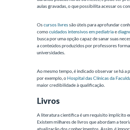
aulas gravadas, o que possibilita acessar os co
Os
cursos livres
são úteis para aprofundar conh
como
cuidados intensivos em pediatria
e
diagnó
busca por uma opção capaz de sanar suas necess
a conteúdos produzidos por professores forma
universidades.
Ao mesmo tempo, é indicado observar se há a p
por exemplo, o
Hospital das Clínicas da Facul
maior credibilidade à qualificação.
Livros
A literatura científica é um requisito implícito
Existem milhares de livros que abordam a teoria
atualização dos conhecimentos. Assim, é impo