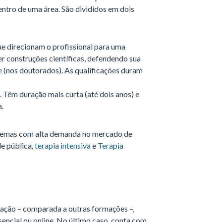
ntro de uma área. São divididos em dois
e direcionam o profissional para uma
r construções científicas, defendendo sua
e (nos doutorados). As qualificações duram
 Têm duração mais curta (até dois anos) e
a.
 temas com alta demanda no mercado de
de pública,
terapia intensiva
e
Terapia
ração – comparada a outras formações –,
encial ou online. No último caso, conta com