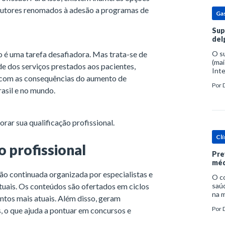
 autores renomados à adesão a programas de
Ga
Sup
del
 é uma tarefa desafiadora. Mas trata-se de
O s
(mai
ade dos serviços prestados aos pacientes,
Inte
r com as consequências do aumento de
popu
Por
espe
rasil e no mundo.
ar sua qualificação profissional.
Clí
 profissional
Pre
méd
o continuada organizada por especialistas e
O c
tuais. Os conteúdos são ofertados em ciclos
saúd
na m
entos mais atuais. Além disso, geram
prob
Por
, o que ajuda a pontuar em concursos e
tra