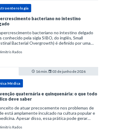
stroenterologia
ercrescimento bacteriano no intestino
gado
upercrescimento bacteriano no intestino delgado
s conhecido pela sigla SIBO, do inglês, Small
stinal Bacterial Overgrowth) é definido por uma
lação bacteriana excessiva. rata-se de uma forma
Dimitris Rados
cífica de disbiose do trato digestivo. P
16 min.
03 de junho de 2026
nica Médica
venção quaternária e quinquenária: o que todo
ico deve saber
onceito de atuar precocemente nos problemas de
e está amplamente inculcado na cultura popular e
edicina. Apesar disso, essa prática pode gerar
lemas por si só. Excesso de diagnósticos e de
Dimitris Rados
tamentos podem advir de prevenção excessiva