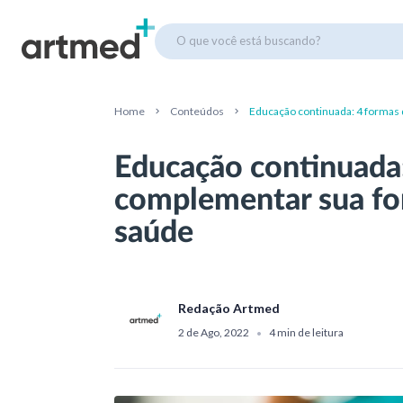
O que você está buscando?
Home
Conteúdos
Educação continuada: 4 formas
Educação continuada
complementar sua fo
saúde
Redação Artmed
2 de Ago, 2022
4 min de leitura
•