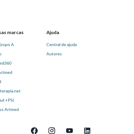
sas marcas
Ajuda
Grupo A
Central de ajuda
o
Autores
ed360
Artmed
d
terapia.net
ed +PSI
ss Artmed