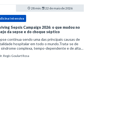
28 min.
22 de maio de 2026
dicina Intensiva
viving Sepsis Campaign 2026: o que mudou no
ejo da sepse e do choque séptico
pse continua sendo uma das principais causas de
alidade hospitalar em todo o mundo.Trata-se de
 síndrome complexa, tempo-dependente e de alta
bimortalidade, cujo reconhecimento precoce e
r. Regis Goulart Rosa
ejo estruturado são determinantes para o desfe