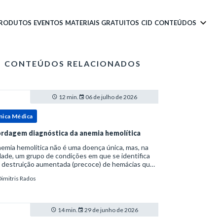
PRODUTOS
EVENTOS
MATERIAIS GRATUITOS
CID
CONTEÚDOS
CONTEÚDOS RELACIONADOS
12 min.
06 de julho de 2026
nica Médica
rdagem diagnóstica da anemia hemolítica
emia hemolítica não é uma doença única, mas, na
ade, um grupo de condições em que se identifica
 destruição aumentada (precoce) de hemácias que
era a capacidade compensatória da medula
Dimitris Rados
a.Como a vida média normal da hemácia é de apro
14 min.
29 de junho de 2026