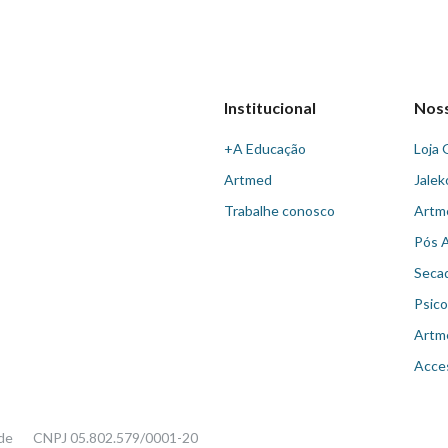
Institucional
Nos
+A Educação
Loja 
Artmed
Jalek
Trabalhe conosco
Artm
Pós 
Seca
Psico
Artm
Acce
ade
CNPJ 05.802.579/0001-20