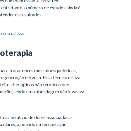
tes com depressão, a FBM tem
 entretanto, o número de estudos ainda é
tender os resultados.
 como utilizar
ioterapia
para tratar dores musculoesqueléticas,
 regeneração nervosa. Essa técnica utiliza
efeitos biológicos não térmicos que
lamação, sendo uma abordagem não invasiva
ficaz no alívio de dores associadas a
sculares, ajudando na recuperação