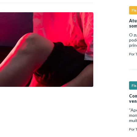
Fis
Atu
som
O zu
pod
prin
temp
Por
dire
Fis
Com
ven
“Ap
moni
mui
inad
Por
micr
sign