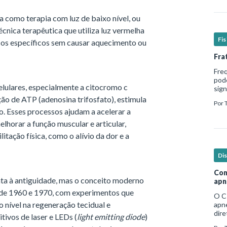
omo terapia com luz de baixo nível, ou
écnica terapêutica que utiliza luz vermelha
Fi
cos específicos sem causar aquecimento ou
Fra
Fre
pod
elulares, especialmente a citocromo c
sign
hosp
ão de ATP (adenosina trifosfato), estimula
Por
em b
vo. Esses processos ajudam a acelerar a
elhorar a função muscular e articular,
itação física, como o alívio da dor e a
Di
Com
onta à antiguidade, mas o conceito moderno
apn
de 1960 e 1970, com experimentos que
O C
 nível na regeneração tecidual e
apne
dire
itivos de laser e LEDs (
light emitting diode
)
no e