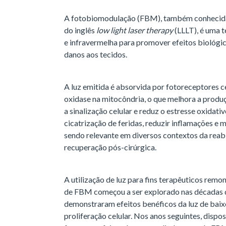
A fotobiomodulação (FBM), também conhecida c
do inglês
low light laser therapy
(LLLT), é uma t
e infravermelha para promover efeitos biológi
danos aos tecidos.
A luz emitida é absorvida por fotoreceptores c
oxidase na mitocôndria, o que melhora a produç
a sinalização celular e reduz o estresse oxidati
cicatrização de feridas, reduzir inflamações e m
sendo relevante em diversos contextos da reabil
recuperação pós-cirúrgica.
A utilização de luz para fins terapêuticos rem
de FBM começou a ser explorado nas décadas 
demonstraram efeitos benéficos da luz de baixo
proliferação celular. Nos anos seguintes, dispos