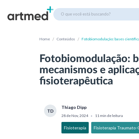
O que você está buscando?
/
/
Home
Conteúdos
Fotobiomodulação: bases científic
fisioterapêutica
Fotobiomodulação: ba
mecanismos e aplicaç
fisioterapêutica
Thiago Dipp
TD
28 de Nov, 2024
11 min de leitura
•
Fisioterapia
Fisioterapia Traumato