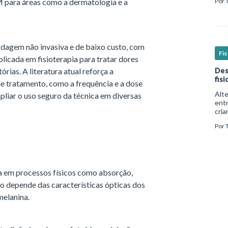
 para áreas como a dermatologia e a
Por
real
rdagem não invasiva e de baixo custo, com
Fi
licada em fisioterapia para tratar dores
órias. A literatura atual reforça a
Des
fis
e tratamento, como a frequência e a dose
Alt
mpliar o uso seguro da técnica em diversas
ent
cria
mui
Por
form
além
ada em processos físicos como absorção,
o depende das características ópticas dos
melanina.