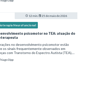
Thiago Dipp
idade frequente. Diante disso, surg
12 min.
25 de maio de 2026
sioterapia Neurofuncional
envolvimento psicomotor no TEA: atuação do
ioterapeuta
erações no desenvolvimento psicomotor estão
re os sinais frequentemente observados em
nças com Transtorno do Espectro Autista (TEA),
tas vezes antes mesmo do diagnóstico
Thiago Dipp
al.Diante disso, a atuação do fisioterapeuta vai
 da reabil