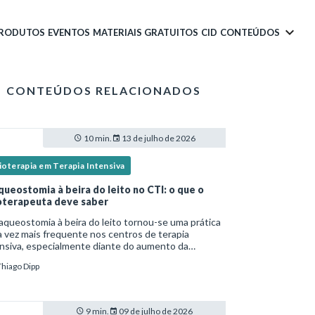
PRODUTOS
EVENTOS
MATERIAIS GRATUITOS
CID
CONTEÚDOS
CONTEÚDOS RELACIONADOS
10 min.
13 de julho de 2026
ioterapia em Terapia Intensiva
queostomia à beira do leito no CTI: o que o
ioterapeuta deve saber
aqueostomia à beira do leito tornou-se uma prática
 vez mais frequente nos centros de terapia
nsiva, especialmente diante do aumento da
lexidade dos pacientes críticos e da necessidade
Thiago Dipp
entilação mecânica prolongada.Nesse cenário,
9 min.
09 de julho de 2026