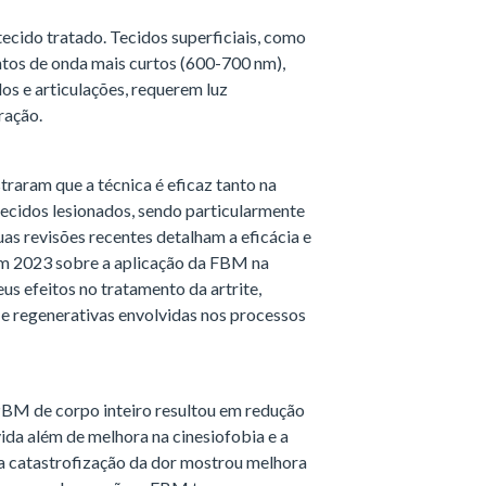
cido tratado. Tecidos superficiais, como
tos de onda mais curtos (600-700 nm),
s e articulações, requerem luz
ração.
raram que a técnica é eficaz tanto na
tecidos lesionados, sendo particularmente
uas revisões recentes detalham a eficácia e
m 2023 sobre a aplicação da FBM na
eus efeitos no tratamento da artrite,
 e regenerativas envolvidas nos processos
PBM de corpo inteiro resultou em redução
vida além de melhora na cinesiofobia e a
 a catastrofização da dor mostrou melhora