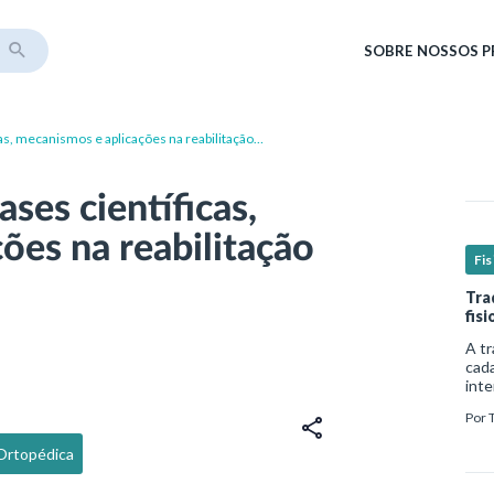
SOBRE
NOSSOS 
as, mecanismos e aplicações na reabilitação
ses científicas,
ões na reabilitação
Fis
Tra
fis
A tr
cada
inte
comp
Por
de v
-Ortopédica