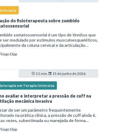
ioterapia
ação do fisioterapeuta sobre zumbido
atossensorial
mbido somatossensorial é um tipo de tinnitus que
e ser modulado por estímulos musculoesqueléticos,
cipalmente da coluna cervical e da articulação
oromandibular (ATM), e o fisioterapeuta atua
Thiago Dipp
tamente na avaliação e no tratamento des
21 min.
15 de junho de 2026
ioterapia em Terapia Intensiva
o avaliar e interpretar a pressão de cuff na
tilação mecânica invasiva
esar de ser um parâmetro frequentemente
torado na prática clínica, a pressão de cuff ainda é,
tas vezes, subestimada ou manejada de forma
equada, o que pode resultar tanto em
Thiago Dipp
oaspiração quanto em lesões traqueais
ificativas. Em