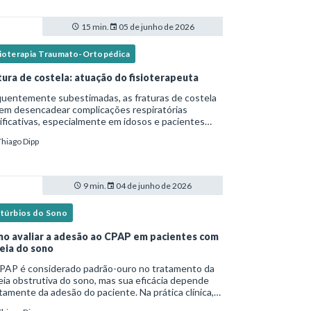
15 min.
05 de junho de 2026
sioterapia Traumato-Ortopédica
tura de costela: atuação do fisioterapeuta
quentemente subestimadas, as fraturas de costela
em desencadear complicações respiratórias
ificativas, especialmente em idosos e pacientes
italizados. Essa versão fica mais fluida para leitura
Thiago Dipp
logs e materiais científicos.Nesse cená
9 min.
04 de junho de 2026
stúrbios do Sono
o avaliar a adesão ao CPAP em pacientes com
eia do sono
PAP é considerado padrão-ouro no tratamento da
ia obstrutiva do sono, mas sua eficácia depende
tamente da adesão do paciente. Na prática clínica,
ntanto, o uso irregular ou inadequado ainda é uma