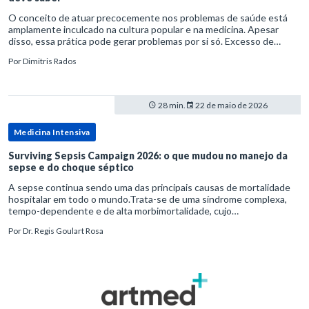
O conceito de atuar precocemente nos problemas de saúde está
amplamente inculcado na cultura popular e na medicina. Apesar
disso, essa prática pode gerar problemas por si só. Excesso de
diagnósticos e de tratamentos podem advir de prevenção excessiva
Por
Dimitris Rados
28 min.
22 de maio de 2026
Medicina Intensiva
Surviving Sepsis Campaign 2026: o que mudou no manejo da
sepse e do choque séptico
A sepse continua sendo uma das principais causas de mortalidade
hospitalar em todo o mundo.Trata-se de uma síndrome complexa,
tempo-dependente e de alta morbimortalidade, cujo
reconhecimento precoce e manejo estruturado são determinantes
Por
Dr. Regis Goulart Rosa
para o desfe