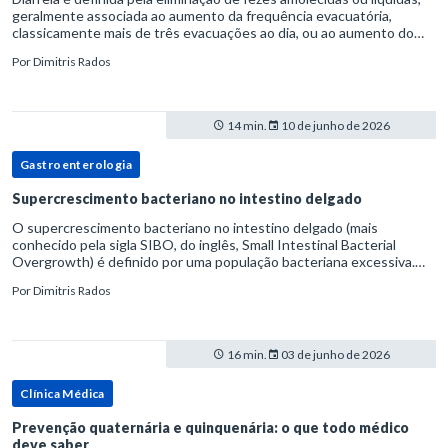
geralmente associada ao aumento da frequência evacuatória,
classicamente mais de três evacuações ao dia, ou ao aumento do
volume fecal.Na prática, a consistência das fezes costuma s
Por
Dimitris Rados
14 min.
10 de junho de 2026
Gastroenterologia
Supercrescimento bacteriano no intestino delgado
O supercrescimento bacteriano no intestino delgado (mais
conhecido pela sigla SIBO, do inglês, Small Intestinal Bacterial
Overgrowth) é definido por uma população bacteriana excessiva.
rata-se de uma forma específica de disbiose do trato digestivo. P
Por
Dimitris Rados
16 min.
03 de junho de 2026
Clínica Médica
Prevenção quaternária e quinquenária: o que todo médico
deve saber