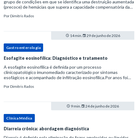
grupo de condições em que se identifica uma destruição aumentada
(precoce) de hemácias que supera a capacidade compensatória da
medula óssea.Como a vida média normal da hemácia é de apro
Por
Dimitris Rados
14 min.
29 de junho de 2026
Gastroenterologia
Esofagite eosinofílica: Diagnóstico e tratamento
A esofagite eosinofílica é definida por um processo
clinicopatológico imunomediado caracterizado por sintomas
esofágicos e acompanhado de infiltração eosinofílica.Por anos foi
considerada uma manifestação dentro do espectro da doença do
Por
Dimitris Rados
refluxo gastr
9 min.
24 de junho de 2026
Clínica Médica
Diarreia crônica: abordagem diagnóstica
Diarreia é definida pela eliminação de fezes amolecidas ou líquidas,