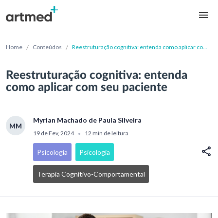
/
/
Home
Conteúdos
Reestruturação cognitiva: entenda como aplicar com
seu paciente
Reestruturação cognitiva: entenda
como aplicar com seu paciente
Myrian Machado de Paula Silveira
MM
19 de Fev, 2024
12 min de leitura
•
Psicologia
Psicologia
Terapia Cognitivo-Comportamental