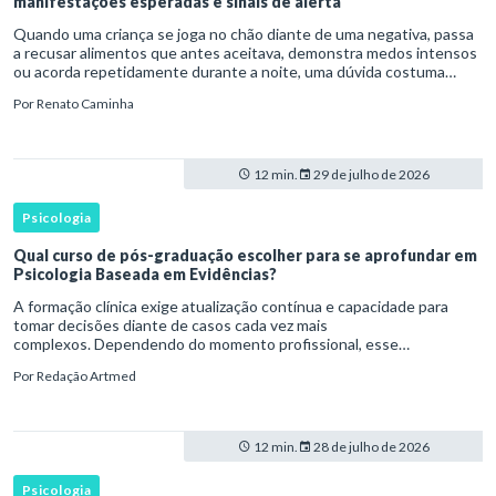
manifestações esperadas e sinais de alerta
Quando uma criança se joga no chão diante de uma negativa, passa
a recusar alimentos que antes aceitava, demonstra medos intensos
ou acorda repetidamente durante a noite, uma dúvida costuma
surgir: esse comportamento faz parte do desenvolvimento ou i
Por
Renato Caminha
12 min.
29 de julho de 2026
Psicologia
Qual curso de pós-graduação escolher para se aprofundar em
Psicologia Baseada em Evidências?
A formação clínica exige atualização contínua e capacidade para
tomar decisões diante de casos cada vez mais
complexos. Dependendo do momento profissional, esse
desenvolvimento pode envolver uma base ampla em , o
Por
Redação Artmed
aprofundamento em ou a especializaçã
12 min.
28 de julho de 2026
Psicologia