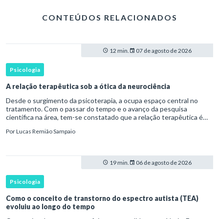
CONTEÚDOS RELACIONADOS
12 min.
07 de agosto de 2026
Psicologia
A relação terapêutica sob a ótica da neurociência
Desde o surgimento da psicoterapia, a ocupa espaço central no
tratamento. Com o passar do tempo e o avanço da pesquisa
científica na área, tem-se constatado que a relação terapêutica é
um dos principais mecanismos associados à mudança, sendo consist
Por
Lucas Remião Sampaio
19 min.
06 de agosto de 2026
Psicologia
Como o conceito de transtorno do espectro autista (TEA)
evoluiu ao longo do tempo