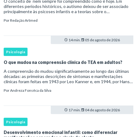
O conceito de nem sempre foi compreendido como é hoje. Em
diferentes períodos históricos, o autismo deixou de ser associado
principalmente às psicoses infantis e a teorias sobre o
desenvolvimento humano para ser reconhecido como um
Por
Redação Artmed
transtorno do des
14 min.
05 de agosto de 2026
Psicologia
O que mudou na compreensão clínica do TEA em adultos?
A compreensão do mudou significativamente ao longo das últimas
décadas: as primeiras descrições de sintomas e manifestações
clínicas foram feitas em 1943 por Leo Kanner e, em 1944, por Hans
Asperger, a partir da observação de crianças com dificuldad
Por
Andreza Fonsêca da Silva
17 min.
04 de agosto de 2026
Psicologia
Desenvolvimento emocional infantil: como diferenciar