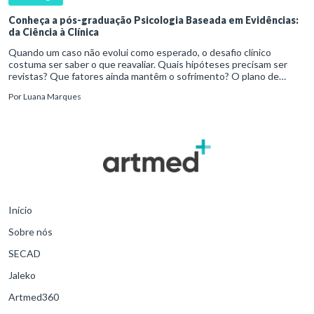
Conheça a pós-graduação Psicologia Baseada em Evidências:
da Ciência à Clínica
Quando um caso não evolui como esperado, o desafio clínico
costuma ser saber o que reavaliar. Quais hipóteses precisam ser
revistas? Que fatores ainda mantêm o sofrimento? O plano de
tratamento continua coerente com a resposta e com as
Por
Luana Marques
necessidades d
Início
Sobre nós
SECAD
Jaleko
Artmed360