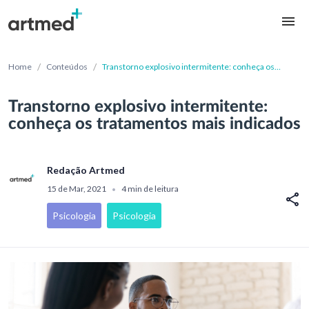
/
/
Home
Conteúdos
Transtorno explosivo intermitente: conheça os
tratamentos mais indicados
Transtorno explosivo intermitente:
conheça os tratamentos mais indicados
Redação Artmed
15 de Mar, 2021
4 min de leitura
•
Psicologia
Psicologia