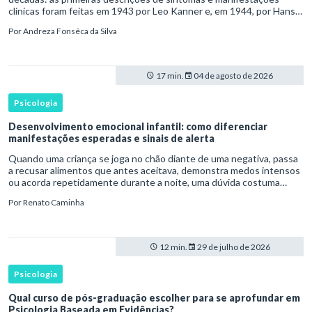
clínicas foram feitas em 1943 por Leo Kanner e, em 1944, por Hans
Asperger, a partir da observação de crianças com dificuldad
Por
Andreza Fonsêca da Silva
17 min.
04 de agosto de 2026
Psicologia
Desenvolvimento emocional infantil: como diferenciar
manifestações esperadas e sinais de alerta
Quando uma criança se joga no chão diante de uma negativa, passa
a recusar alimentos que antes aceitava, demonstra medos intensos
ou acorda repetidamente durante a noite, uma dúvida costuma
surgir: esse comportamento faz parte do desenvolvimento ou i
Por
Renato Caminha
12 min.
29 de julho de 2026
Psicologia
Qual curso de pós-graduação escolher para se aprofundar em
Psicologia Baseada em Evidências?