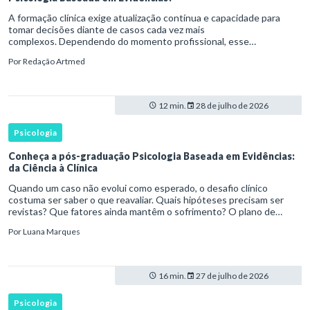
A formação clínica exige atualização contínua e capacidade para
tomar decisões diante de casos cada vez mais
complexos. Dependendo do momento profissional, esse
desenvolvimento pode envolver uma base ampla em , o
Por
Redação Artmed
aprofundamento em ou a especializaçã
12 min.
28 de julho de 2026
Psicologia
Conheça a pós-graduação Psicologia Baseada em Evidências:
da Ciência à Clínica
Quando um caso não evolui como esperado, o desafio clínico
costuma ser saber o que reavaliar. Quais hipóteses precisam ser
revistas? Que fatores ainda mantêm o sofrimento? O plano de
tratamento continua coerente com a resposta e com as
Por
Luana Marques
necessidades d
16 min.
27 de julho de 2026
Psicologia