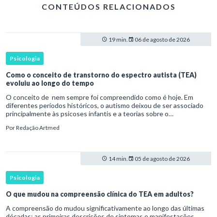
CONTEÚDOS RELACIONADOS
19 min.
06 de agosto de 2026
Psicologia
Como o conceito de transtorno do espectro autista (TEA)
evoluiu ao longo do tempo
O conceito de nem sempre foi compreendido como é hoje. Em
diferentes períodos históricos, o autismo deixou de ser associado
principalmente às psicoses infantis e a teorias sobre o
desenvolvimento humano para ser reconhecido como um
Por
Redação Artmed
transtorno do des
14 min.
05 de agosto de 2026
Psicologia
O que mudou na compreensão clínica do TEA em adultos?
A compreensão do mudou significativamente ao longo das últimas
décadas: as primeiras descrições de sintomas e manifestações