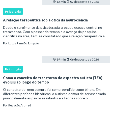
12 min.
07 de agosto de 2026
Psicologia
A relação terapêutica sob a ótica da neurociência
Desde o surgimento da psicoterapia, a ocupa espaço central no
tratamento. Com o passar do tempo e o avanço da pesquisa
científica na área, tem-se constatado que a relação terapêutica é
um dos principais mecanismos associados à mudança, sendo consist
Por
Lucas Remião Sampaio
19 min.
06 de agosto de 2026
Psicologia
Como o conceito de transtorno do espectro autista (TEA)
evoluiu ao longo do tempo
O conceito de nem sempre foi compreendido como é hoje. Em
diferentes períodos históricos, o autismo deixou de ser associado
principalmente às psicoses infantis e a teorias sobre o
desenvolvimento humano para ser reconhecido como um
Por
Redação Artmed
transtorno do des