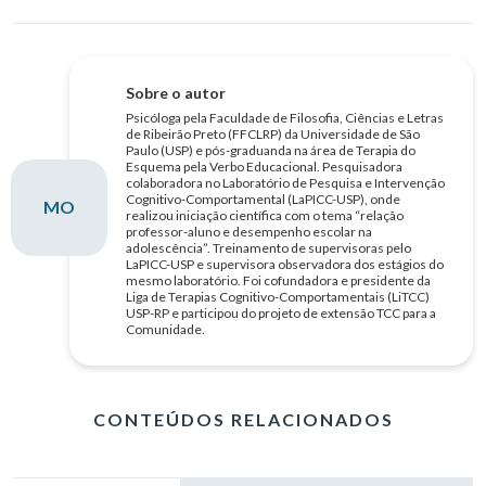
Sobre o autor
Psicóloga pela Faculdade de Filosofia, Ciências e Letras
de Ribeirão Preto (FFCLRP) da Universidade de São
Paulo (USP) e pós-graduanda na área de Terapia do
Esquema pela Verbo Educacional. Pesquisadora
colaboradora no Laboratório de Pesquisa e Intervenção
Cognitivo-Comportamental (LaPICC-USP), onde
MO
realizou iniciação científica com o tema “relação
professor-aluno e desempenho escolar na
adolescência”. Treinamento de supervisoras pelo
LaPICC-USP e supervisora observadora dos estágios do
mesmo laboratório. Foi cofundadora e presidente da
Liga de Terapias Cognitivo-Comportamentais (LiTCC)
USP-RP e participou do projeto de extensão TCC para a
Comunidade.
CONTEÚDOS RELACIONADOS