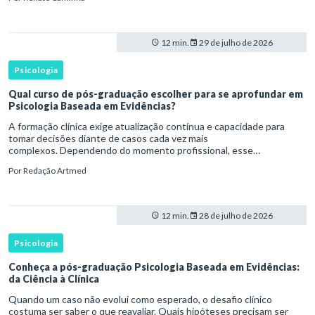
12 min.
29 de julho de 2026
Psicologia
Qual curso de pós-graduação escolher para se aprofundar em
Psicologia Baseada em Evidências?
A formação clínica exige atualização contínua e capacidade para
tomar decisões diante de casos cada vez mais
complexos. Dependendo do momento profissional, esse
desenvolvimento pode envolver uma base ampla em , o
Por
Redação Artmed
aprofundamento em ou a especializaçã
12 min.
28 de julho de 2026
Psicologia
Conheça a pós-graduação Psicologia Baseada em Evidências:
da Ciência à Clínica
Quando um caso não evolui como esperado, o desafio clínico
costuma ser saber o que reavaliar. Quais hipóteses precisam ser