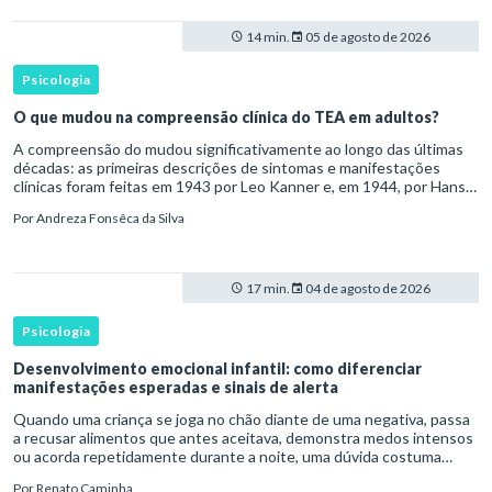
14 min.
05 de agosto de 2026
Psicologia
O que mudou na compreensão clínica do TEA em adultos?
A compreensão do mudou significativamente ao longo das últimas
décadas: as primeiras descrições de sintomas e manifestações
clínicas foram feitas em 1943 por Leo Kanner e, em 1944, por Hans
Asperger, a partir da observação de crianças com dificuldad
Por
Andreza Fonsêca da Silva
17 min.
04 de agosto de 2026
Psicologia
Desenvolvimento emocional infantil: como diferenciar
manifestações esperadas e sinais de alerta
Quando uma criança se joga no chão diante de uma negativa, passa
a recusar alimentos que antes aceitava, demonstra medos intensos
ou acorda repetidamente durante a noite, uma dúvida costuma
surgir: esse comportamento faz parte do desenvolvimento ou i
Por
Renato Caminha