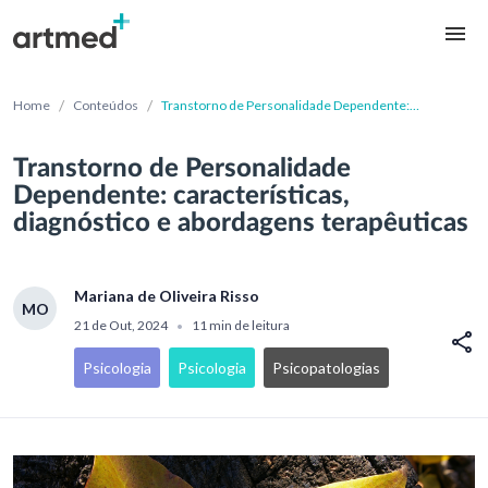
/
/
Home
Conteúdos
Transtorno de Personalidade Dependente:
características, diagnóstico e abordagens
terapêuticas
Transtorno de Personalidade
Dependente: características,
diagnóstico e abordagens terapêuticas
Mariana de Oliveira Risso
MO
21 de Out, 2024
11 min de leitura
•
Psicologia
Psicologia
Psicopatologias