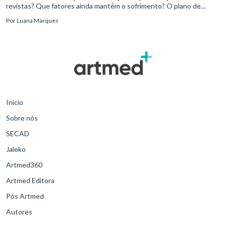
revistas? Que fatores ainda mantêm o sofrimento? O plano de
tratamento continua coerente com a resposta e com as
Por
Luana Marques
necessidades d
Início
Sobre nós
SECAD
Jaleko
Artmed360
Artmed Editora
Pós Artmed
Autores