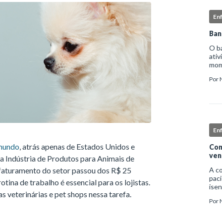
En
Ban
O b
ativ
mome
higi
Por
deta
En
 mundo
, atrás apenas de Estados Unidos e
Com
ven
a Indústria de Produtos para Animais de
 faturamento do setor passou dos R$ 25
A c
paci
tina de trabalho é essencial para os lojistas.
isen
s veterinárias e pet shops nessa tarefa.
infe
Por
nec
exc