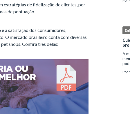
Por
inst
estratégias de fidelização de clientes, por
enf
mas de pontuação.
 e a satisfação dos consumidores,
En
o. O mercado brasileiro conta com diversas
Cui
 pet shops. Confira três delas:
pro
A me
mem
pode
e ap
Por
auto