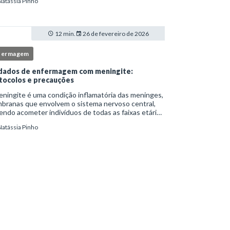
Natássia Pinho
itucionais e atuação criteriosa da equipe de
ermag
12 min.
26 de fevereiro de 2026
fermagem
dados de enfermagem com meningite:
tocolos e precauções
ningite é uma condição inflamatória das meninges,
branas que envolvem o sistema nervoso central,
ndo acometer indivíduos de todas as faixas etárias
resentar evolução clínica variável, desde quadros
Natássia Pinho
limitados até situações de extrem