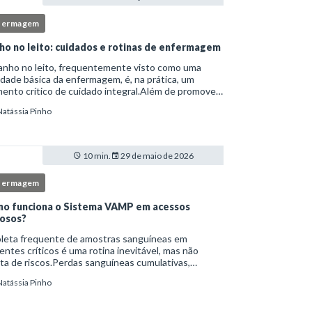
fermagem
ho no leito: cuidados e rotinas de enfermagem
anho no leito, frequentemente visto como uma
idade básica da enfermagem, é, na prática, um
nto crítico de cuidado integral.Além de promover
ene, essa intervenção permite avaliação clínica
Natássia Pinho
lhada, prevenção de complicações e fortalec
10 min.
29 de maio de 2026
fermagem
o funciona o Sistema VAMP em acessos
osos?
oleta frequente de amostras sanguíneas em
entes críticos é uma rotina inevitável, mas não
ta de riscos.Perdas sanguíneas cumulativas,
cções relacionadas ao cateter, dor repetida,
Natássia Pinho
essidade de múltiplas punções e manipulação
essiva