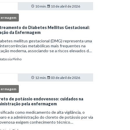
10 min.
10 de abril de 2026
fermagem
treamento do Diabetes Mellitus Gestacional:
ação da Enfermagem
iabetes mellitus gestacional (DMG) representa uma
intercorrências metabólicas mais frequentes na
ação moderna, associando-se a riscos elevados de
licações para a mãe e o feto quando não
Natássia Pinho
tificado precocemente.Neste cenário, o enferm
12 min.
03 de abril de 2026
fermagem
reto de potássio endovenoso: cuidados na
inistração pela enfermagem
sificado como medicamento de alta vigilância, o
aro e a administração do cloreto de potássio por via
ovenosa exigem conhecimento técnico
fundado, atenção rigorosa aos protocolos