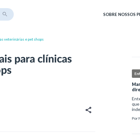
SOBRE
NOSSOS 
as veterinárias e pet shops
is para clínicas
ops
En
Man
dir
Ent
que
ind
sofr
Por
do i