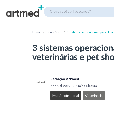
O que você está buscando?
/
/
Home
Conteúdos
3 sistemas operacionais para clínic
3 sistemas operaciona
veterinárias e pet sh
Redação Artmed
7 de Mai, 2019
4 min de leitura
•
Multiprofissional
Veterinária