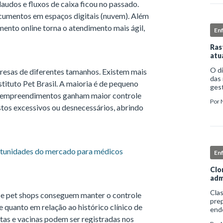
audos e fluxos de caixa ficou no passado.
cumentos em espaços digitais (nuvem). Além
ento online torna o atendimento mais ágil,
En
Ras
atu
O d
presas de diferentes tamanhos. Existem mais
das 
stituto Pet Brasil. A maioria é de pequeno
gest
es empreendimentos ganham maior controle
comp
Por
iden
tos excessivos ou desnecessários, abrindo
rtunidades do mercado para médicos
En
Clo
adm
Clas
s e pet shops conseguem manter o controle
prep
 quanto em relação ao histórico clínico de
end
apro
ltas e vacinas podem ser registradas nos