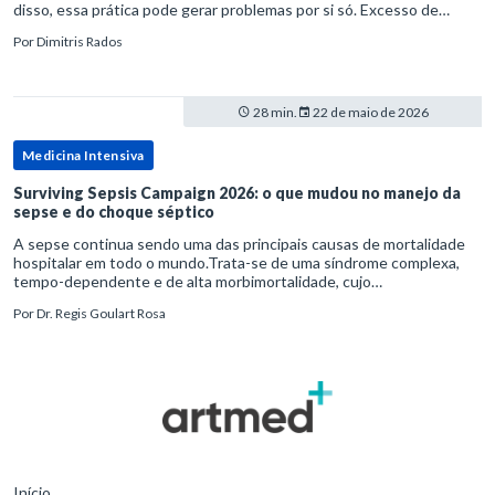
disso, essa prática pode gerar problemas por si só. Excesso de
diagnósticos e de tratamentos podem advir de prevenção excessiva
Por
Dimitris Rados
28 min.
22 de maio de 2026
Medicina Intensiva
Surviving Sepsis Campaign 2026: o que mudou no manejo da
sepse e do choque séptico
A sepse continua sendo uma das principais causas de mortalidade
hospitalar em todo o mundo.Trata-se de uma síndrome complexa,
tempo-dependente e de alta morbimortalidade, cujo
reconhecimento precoce e manejo estruturado são determinantes
Por
Dr. Regis Goulart Rosa
para o desfe
Início