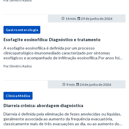
Por
Dimitris Rados
14 min.
29 de junho de 2026
Gastroenterologia
Esofagite eosinofílica: Diagnóstico e tratamento
A esofagite eosinofílica é definida por um processo
clinicopatológico imunomediado caracterizado por sintomas
esofágicos e acompanhado de infiltração eosinofílica.Por anos foi
considerada uma manifestação dentro do espectro da doença do
Por
Dimitris Rados
refluxo gastr
9 min.
24 de junho de 2026
Clínica Médica
Diarreia crônica: abordagem diagnóstica
Diarreia é definida pela eliminação de fezes amolecidas ou líquidas,
geralmente associada ao aumento da frequência evacuatória,
classicamente mais de três evacuações ao dia, ou ao aumento do
volume fecal.Na prática, a consistência das fezes costuma s