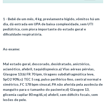
1 - Bebê de um mês, 4 kg, previamente hígido, vômitos há um
dia, dá entrada em UPA de baixa complexidade, sem UTI
pediátrica, com piora importante do estado geral e
dificuldade respiratória.
Ao exame:
Mal estado geral, descorado, desidratado, anictérico,
acianótico, afebril, taquidispneico.a) Vias aéreas pérvias,
Glasgow 13;b) FR 70 ipm, tiragens subdiafragmática leve,
SpO2 90%;c) TEC 5 seg, pulso periférico fino, central normal e
simétrico, FC 178 bpm sinusal, PA não aferida pela ausência de
manguito para o tamanho do paciente;d) Glasgow 13,
glicemia capilar 80 mg/dL;e) afebril, sem déficits focais, sem
lesões de pele.