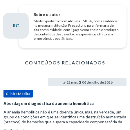
Sobre o autor
Médico pediatra formado pela FMUSP, com residência
RC
na mesma instituição. Preceptoria na enfermaria de
alta complexidade, com ligação com ensino e produção
de conteúdos desde então e experiência clínica em
emergências pediátricas.
CONTEÚDOS RELACIONADOS
12 min.
06 de julho de 2026
Clínica Médica
Abordagem diagnóstica da anemia hemolítica
A anemia hemolítica não é uma doença única, mas, na verdade, um
grupo de condições em que se identifica uma destruição aumentada
(precoce) de hemácias que supera a capacidade compensatória da
medula óssea.Como a vida média normal da hemácia é de apro