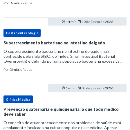
Por
Dimitris Rados
14 min.
10 de junho de 2026
Gastroenterologia
Supercrescimento bacteriano no intestino delgado
O supercrescimento bacteriano no intestino delgado (mais
conhecido pela sigla SIBO, do inglês, Small Intestinal Bacterial
Overgrowth) é definido por uma população bacteriana excessiva.
rata-se de uma forma específica de disbiose do trato digestivo. P
Por
Dimitris Rados
16 min.
03 de junho de 2026
Clínica Médica
Prevenção quaternária e quinquenária: o que todo médico
deve saber
O conceito de atuar precocemente nos problemas de saúde está
amplamente inculcado na cultura popular e na medicina. Apesar