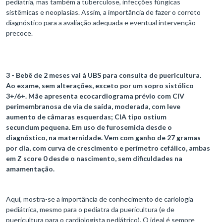
pediatria, mas também a tuberculose, infecções fúngicas
sistêmicas e neoplasias. Assim, a importância de fazer o correto
diagnóstico para a avaliação adequada e eventual intervenção
precoce.
3 - Bebê de 2 meses vai à UBS para consulta de puericultura.
Ao exame, sem alterações, exceto por um sopro sistólico
3+/6+. Mãe apresenta ecocardiograma prévio com CIV
perimembranosa de via de saída, moderada, com leve
aumento de câmaras esquerdas; CIA tipo ostium
secundum pequena. Em uso de furosemida desde o
diagnóstico, na maternidade. Vem com ganho de 27 gramas
por dia, com curva de crescimento e perímetro cefálico, ambas
em Z score 0 desde o nascimento, sem dificuldades na
amamentação.
Aqui, mostra-se a importância de conhecimento de cariologia
pediátrica, mesmo para o pediatra da puericultura (e de
puericultura para o cardiologista pediátrico). O ideal é sempre