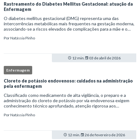
Rastreamento do Diabetes Mellitus Gestacional: atuação da
Enfermagem
O diabetes mellitus gestacional (DMG) representa uma das
intercorrências metabólicas mais frequentes na gestação moderna,
associando-se a riscos elevados de complicações para a mãe e o
feto quando não identificado precocemente.Neste cenário, o
Por
Natássia Pinho
enferm
12 min.
03 de abril de 2026
Enfermagem
Cloreto de potássio endovenoso: cuidados na administração
pela enfermagem
Classificado como medicamento de alta vigilância, o preparo e a
administração do cloreto de potássio por via endovenosa exigem
conhecimento técnico aprofundado, atenção rigorosa aos
protocolos institucionais e atuação criteriosa da equipe de
Por
Natássia Pinho
enfermag
12 min.
26 de fevereiro de 2026