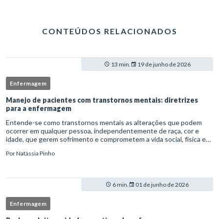
CONTEÚDOS RELACIONADOS
13 min.
19 de junho de 2026
Enfermagem
Manejo de pacientes com transtornos mentais: diretrizes
para a enfermagem
Entende-se como transtornos mentais as alterações que podem
ocorrer em qualquer pessoa, independentemente de raça, cor e
idade, que gerem sofrimento e comprometem a vida social, física e
laboral do indivíduo.Por isso, os transtornos psiquiátricos rep
Por
Natássia Pinho
6 min.
01 de junho de 2026
Enfermagem