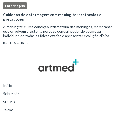
Enfermagem
Cuidados de enfermagem com meningite: protocolos e
precauções
A meningite é uma condição inflamatória das meninges, membranas
que envolvem o sistema nervoso central, podendo acometer
indivíduos de todas as faixas etárias e apresentar evolução clínica
variável, desde quadros autolimitados até situações de extrem
Por
Natássia Pinho
Início
Sobre nós
SECAD
Jaleko