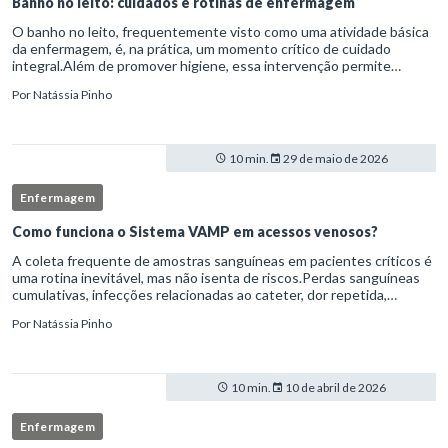
Banho no leito: cuidados e rotinas de enfermagem
O banho no leito, frequentemente visto como uma atividade básica
da enfermagem, é, na prática, um momento crítico de cuidado
integral.Além de promover higiene, essa intervenção permite
avaliação clínica detalhada, prevenção de complicações e fortalec
Por
Natássia Pinho
10 min.
29 de maio de 2026
Enfermagem
Como funciona o Sistema VAMP em acessos venosos?
A coleta frequente de amostras sanguíneas em pacientes críticos é
uma rotina inevitável, mas não isenta de riscos.Perdas sanguíneas
cumulativas, infecções relacionadas ao cateter, dor repetida,
necessidade de múltiplas punções e manipulação excessiva
Por
Natássia Pinho
10 min.
10 de abril de 2026
Enfermagem