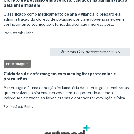
Cloreto de potássio endovenoso: cuidados na administração
pela enfermagem
Classificado como medicamento de alta vigilância, o preparo e a
administração do cloreto de potássio por via endovenosa exigem
conhecimento técnico aprofundado, atenção rigorosa aos
protocolos institucionais e atuação criteriosa da equipe de
Por
Natássia Pinho
enfermag
12 min.
26 de fevereiro de 2026
Enfermagem
Cuidados de enfermagem com meningite: protocolos e
precauções
A meningite é uma condição inflamatória das meninges, membranas
que envolvem o sistema nervoso central, podendo acometer
indivíduos de todas as faixas etárias e apresentar evolução clínica
variável, desde quadros autolimitados até situações de extrem
Por
Natássia Pinho