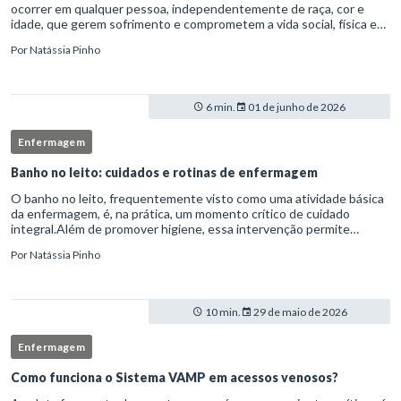
ocorrer em qualquer pessoa, independentemente de raça, cor e
idade, que gerem sofrimento e comprometem a vida social, física e
laboral do indivíduo.Por isso, os transtornos psiquiátricos rep
Por
Natássia Pinho
6 min.
01 de junho de 2026
Enfermagem
Banho no leito: cuidados e rotinas de enfermagem
O banho no leito, frequentemente visto como uma atividade básica
da enfermagem, é, na prática, um momento crítico de cuidado
integral.Além de promover higiene, essa intervenção permite
avaliação clínica detalhada, prevenção de complicações e fortalec
Por
Natássia Pinho
10 min.
29 de maio de 2026
Enfermagem
Como funciona o Sistema VAMP em acessos venosos?