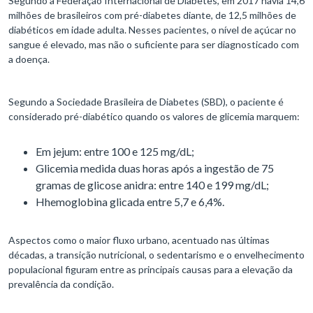
Segundo a Federação Internacional de Diabetes, em 2017 havia 14,6
milhões de brasileiros com pré-diabetes diante, de 12,5 milhões de
diabéticos em idade adulta. Nesses pacientes, o nível de açúcar no
sangue é elevado, mas não o suficiente para ser diagnosticado com
a doença.
Segundo a Sociedade Brasileira de Diabetes (SBD), o paciente é
considerado pré-diabético quando os valores de glicemia marquem:
Em jejum: entre 100 e 125 mg/dL;
Glicemia medida duas horas após a ingestão de 75
gramas de glicose anidra: entre 140 e 199 mg/dL;
Hhemoglobina glicada entre 5,7 e 6,4%.
Aspectos como o maior fluxo urbano, acentuado nas últimas
décadas, a transição nutricional, o sedentarismo e o envelhecimento
populacional figuram entre as principais causas para a elevação da
prevalência da condição.