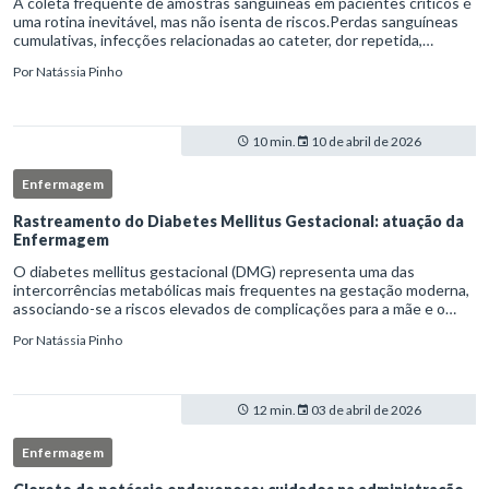
A coleta frequente de amostras sanguíneas em pacientes críticos é
uma rotina inevitável, mas não isenta de riscos.Perdas sanguíneas
cumulativas, infecções relacionadas ao cateter, dor repetida,
necessidade de múltiplas punções e manipulação excessiva
Por
Natássia Pinho
10 min.
10 de abril de 2026
Enfermagem
Rastreamento do Diabetes Mellitus Gestacional: atuação da
Enfermagem
O diabetes mellitus gestacional (DMG) representa uma das
intercorrências metabólicas mais frequentes na gestação moderna,
associando-se a riscos elevados de complicações para a mãe e o
feto quando não identificado precocemente.Neste cenário, o
Por
Natássia Pinho
enferm
12 min.
03 de abril de 2026
Enfermagem