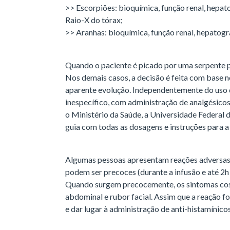
>> Escorpiões: bioquímica, função renal, he
Raio-X do tórax;
>> Aranhas: bioquímica, função renal, hepat
Quando o paciente é picado por uma serpente pe
Nos demais casos, a decisão é feita com base n
aparente evolução. Independentemente do uso d
inespecífico, com administração de analgésicos
o Ministério da Saúde, a Universidade Federal 
guia com todas as dosagens e instruções para a
Algumas pessoas apresentam reações adversas à
podem ser precoces (durante a infusão e até 2h d
Quando surgem precocemente, os sintomas costu
abdominal e rubor facial. Assim que a reação fo
e dar lugar à administração de anti-histamínicos