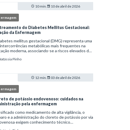
10 min.
10 de abril de 2026
fermagem
treamento do Diabetes Mellitus Gestacional:
ação da Enfermagem
iabetes mellitus gestacional (DMG) representa uma
intercorrências metabólicas mais frequentes na
ação moderna, associando-se a riscos elevados de
licações para a mãe e o feto quando não
Natássia Pinho
tificado precocemente.Neste cenário, o enferm
12 min.
03 de abril de 2026
fermagem
reto de potássio endovenoso: cuidados na
inistração pela enfermagem
sificado como medicamento de alta vigilância, o
aro e a administração do cloreto de potássio por via
ovenosa exigem conhecimento técnico
fundado, atenção rigorosa aos protocolos