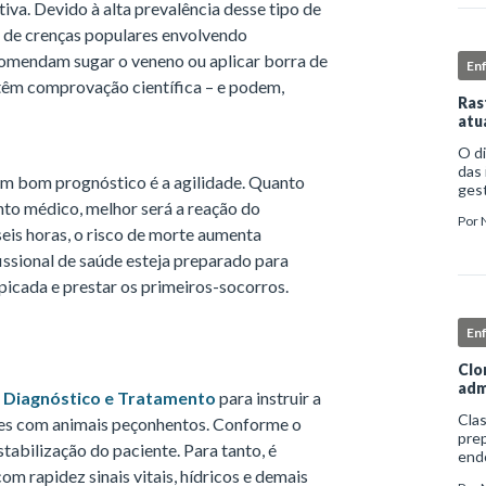
iva. Devido à alta prevalência desse tipo de
e de crenças populares envolvendo
comendam sugar o veneno ou aplicar borra de
En
 têm comprovação científica – e podem,
Ras
atu
O d
das 
 um bom prognóstico é a agilidade. Quanto
gest
nto médico, melhor será a reação do
comp
Por
iden
seis horas, o risco de morte aumenta
fissional de saúde esteja preparado para
picada e prestar os primeiros-socorros.
En
Clo
adm
 Diagnóstico e Tratamento
para instruir a
Clas
tes com animais peçonhentos. Conforme o
prep
tabilização do paciente. Para tanto, é
end
om rapidez sinais vitais, hídricos e demais
apro