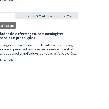
Natássia Pinho
itucionais e atuação criteriosa da equipe de
ermag
12 min.
26 de fevereiro de 2026
fermagem
dados de enfermagem com meningite:
tocolos e precauções
ningite é uma condição inflamatória das meninges,
branas que envolvem o sistema nervoso central,
ndo acometer indivíduos de todas as faixas etárias
resentar evolução clínica variável, desde quadros
Natássia Pinho
limitados até situações de extrem