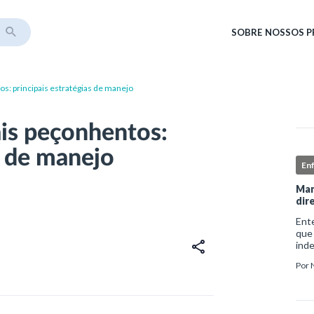
SOBRE
NOSSOS 
: principais estratégias de manejo
is peçonhentos:
s de manejo
En
Man
dir
Ent
que
ind
sofr
Por
do i