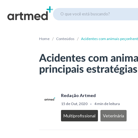
O que você está buscando?
/
/
Home
Conteúdos
Acidentes com animais peçonhentos
Acidentes com anima
principais estratégia
Redação Artmed
15 de Out, 2020
4 min de leitura
•
Multiprofissional
Veterinária