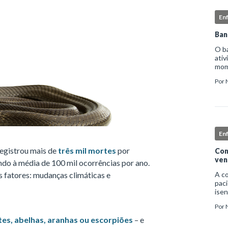
En
Ban
O b
ativ
mome
higi
Por
deta
En
egistrou mais de
três mil mortes
por
Com
ven
do à média de 100 mil ocorrências por ano.
s fatores: mudanças climáticas e
A c
paci
isen
infe
Por
nec
exc
es, abelhas, aranhas ou escorpiões
– e