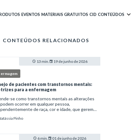
PRODUTOS
EVENTOS
MATERIAIS GRATUITOS
CID
CONTEÚDOS
CONTEÚDOS RELACIONADOS
13 min.
19 de junho de 2026
fermagem
ejo de pacientes com transtornos mentais:
etrizes para a enfermagem
ende-se como transtornos mentais as alterações
 podem ocorrer em qualquer pessoa,
ependentemente de raça, cor e idade, que gerem
imento e comprometem a vida social, física e laboral
Natássia Pinho
ndivíduo.Por isso, os transtornos psiquiátricos rep
6 min.
01 de junho de 2026