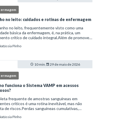
fermagem
ho no leito: cuidados e rotinas de enfermagem
anho no leito, frequentemente visto como uma
idade básica da enfermagem, é, na prática, um
nto crítico de cuidado integral.Além de promover
ene, essa intervenção permite avaliação clínica
Natássia Pinho
lhada, prevenção de complicações e fortalec
10 min.
29 de maio de 2026
fermagem
o funciona o Sistema VAMP em acessos
osos?
oleta frequente de amostras sanguíneas em
entes críticos é uma rotina inevitável, mas não
ta de riscos.Perdas sanguíneas cumulativas,
cções relacionadas ao cateter, dor repetida,
Natássia Pinho
essidade de múltiplas punções e manipulação
essiva