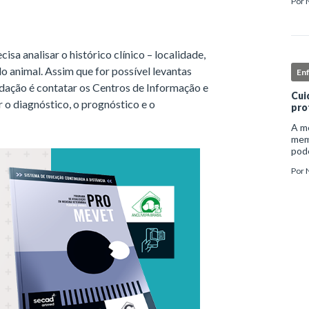
Por
inst
enf
isa analisar o histórico clínico – localidade,
do animal. Assim que for possível levantas
En
ndação é contatar os Centros de Informação e
Cui
 o diagnóstico, o prognóstico e o
pro
A me
mem
pode
e ap
Por
auto