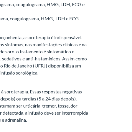
patograma, coagulograma, HMG, LDH, ECG e
ograma, coagulograma, HMG, LDH e ECG.
çonhenta, a soroterapia é indispensável.
os sintomas, nas manifestações clínicas e na
e soro, o tratamento é sintomático e
, sedativos e anti-histamínicos. Assim como
do Rio de Janeiro (UFRJ) disponibiliza um
 infusão sorológica.
 soroterapia. Essas respostas negativas
epois) ou tardias (5 a 24 dias depois).
mam ser urticária, tremor, tosse, dor
r detectada, a infusão deve ser interrompida
 e adrenalina.