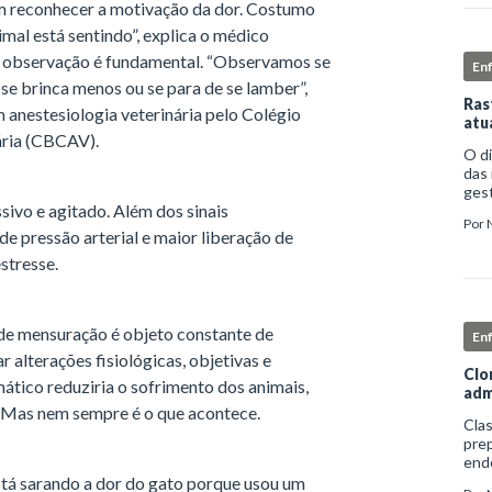
 em reconhecer a motivação da dor. Costumo
mal está sentindo”, explica o médico
 a observação é fundamental. “Observamos se
En
 se brinca menos ou se para de se lamber”,
Ras
m anestesiologia veterinária pelo Colégio
atu
nária (CBCAV).
O d
das 
gest
sivo e agitado. Além dos sinais
comp
Por
iden
e pressão arterial e maior liberação de
stresse.
de mensuração é objeto constante de
En
 alterações fisiológicas, objetivas e
Clo
ico reduziria o sofrimento dos animais,
adm
. Mas nem sempre é o que acontece.
Clas
prep
end
apro
stá sarando a dor do gato porque usou um