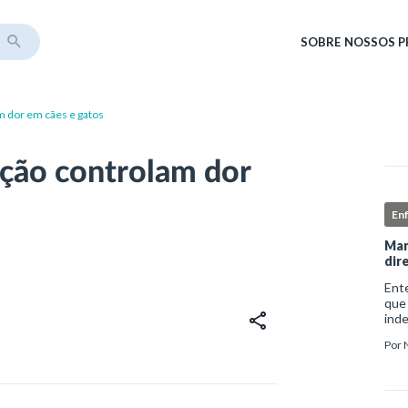
SOBRE
NOSSOS 
 dor em cães e gatos
ção controlam dor
En
Man
dir
Ent
que
ind
sofr
Por
do i