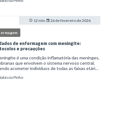
Natássia Pinho
itucionais e atuação criteriosa da equipe de
ermag
12 min.
26 de fevereiro de 2026
fermagem
dados de enfermagem com meningite:
tocolos e precauções
ningite é uma condição inflamatória das meninges,
branas que envolvem o sistema nervoso central,
ndo acometer indivíduos de todas as faixas etárias
resentar evolução clínica variável, desde quadros
Natássia Pinho
limitados até situações de extrem