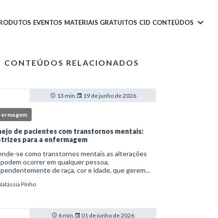
PRODUTOS
EVENTOS
MATERIAIS GRATUITOS
CID
CONTEÚDOS
CONTEÚDOS RELACIONADOS
13 min.
19 de junho de 2026
fermagem
ejo de pacientes com transtornos mentais:
etrizes para a enfermagem
ende-se como transtornos mentais as alterações
 podem ocorrer em qualquer pessoa,
ependentemente de raça, cor e idade, que gerem
imento e comprometem a vida social, física e laboral
Natássia Pinho
ndivíduo.Por isso, os transtornos psiquiátricos rep
6 min.
01 de junho de 2026