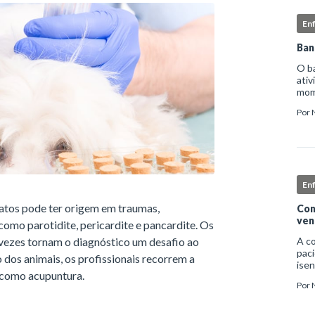
En
Ban
O b
ativ
mome
higi
Por
deta
En
atos pode ter origem em traumas,
Com
ven
como parotidite, pericardite e pancardite. Os
s vezes tornam o diagnóstico um desafio ao
A c
paci
 dos animais, os profissionais recorrem a
isen
 como acupuntura.
infe
Por
nec
exc