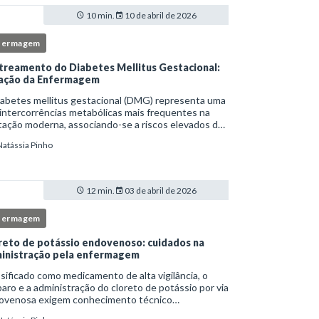
10 min.
10 de abril de 2026
fermagem
treamento do Diabetes Mellitus Gestacional:
ação da Enfermagem
iabetes mellitus gestacional (DMG) representa uma
intercorrências metabólicas mais frequentes na
ação moderna, associando-se a riscos elevados de
licações para a mãe e o feto quando não
Natássia Pinho
tificado precocemente.Neste cenário, o enferm
12 min.
03 de abril de 2026
fermagem
reto de potássio endovenoso: cuidados na
inistração pela enfermagem
sificado como medicamento de alta vigilância, o
aro e a administração do cloreto de potássio por via
ovenosa exigem conhecimento técnico
fundado, atenção rigorosa aos protocolos