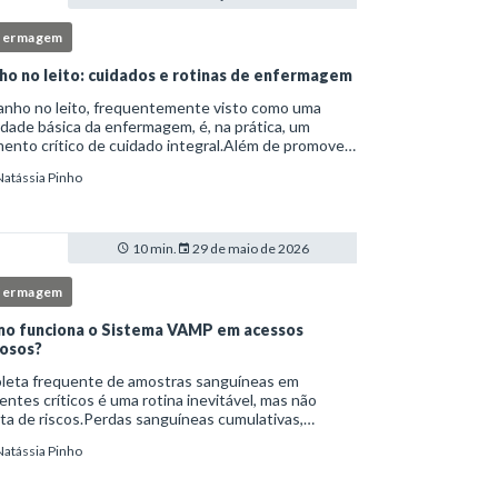
fermagem
ho no leito: cuidados e rotinas de enfermagem
anho no leito, frequentemente visto como uma
idade básica da enfermagem, é, na prática, um
nto crítico de cuidado integral.Além de promover
ene, essa intervenção permite avaliação clínica
Natássia Pinho
lhada, prevenção de complicações e fortalec
10 min.
29 de maio de 2026
fermagem
o funciona o Sistema VAMP em acessos
osos?
oleta frequente de amostras sanguíneas em
entes críticos é uma rotina inevitável, mas não
ta de riscos.Perdas sanguíneas cumulativas,
cções relacionadas ao cateter, dor repetida,
Natássia Pinho
essidade de múltiplas punções e manipulação
essiva