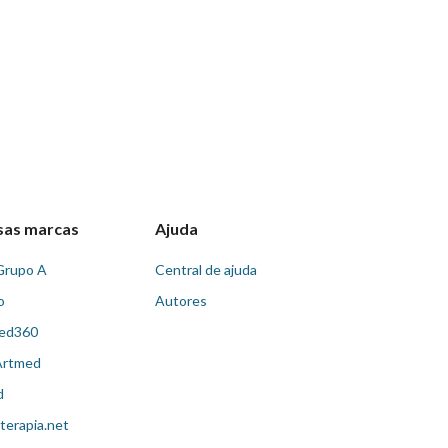
sas marcas
Ajuda
Grupo A
Central de ajuda
o
Autores
ed360
Artmed
d
terapia.net