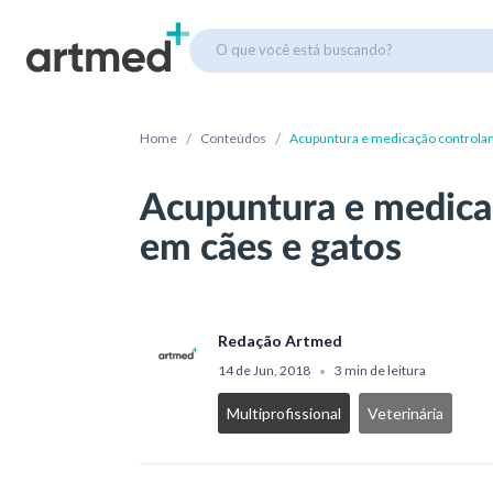
O que você está buscando?
/
/
Home
Conteúdos
Acupuntura e medicação controlam
Acupuntura e medica
em cães e gatos
Redação Artmed
14 de Jun, 2018
3 min de leitura
•
Multiprofissional
Veterinária