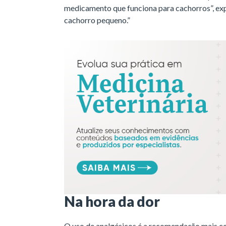
medicamento que funciona para cachorros”, exp
cachorro pequeno.”
Na hora da dor
O uso de analgésicos é a recomendação mais c