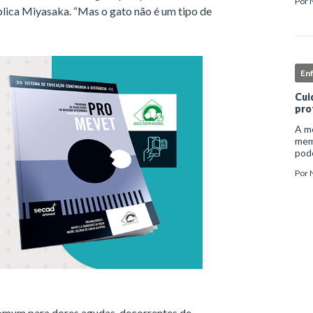
Por
inst
lica Miyasaka. “Mas o gato não é um tipo de
enf
En
Cui
pro
A me
mem
pode
e ap
Por
auto
omum para dores agudas, decorrentes de