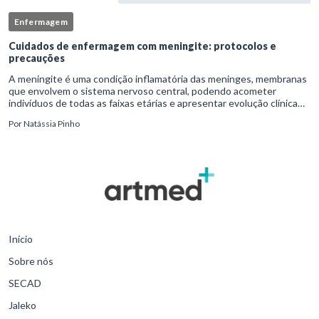
Enfermagem
Cuidados de enfermagem com meningite: protocolos e
precauções
A meningite é uma condição inflamatória das meninges, membranas
que envolvem o sistema nervoso central, podendo acometer
indivíduos de todas as faixas etárias e apresentar evolução clínica
variável, desde quadros autolimitados até situações de extrem
Por
Natássia Pinho
Início
Sobre nós
SECAD
Jaleko