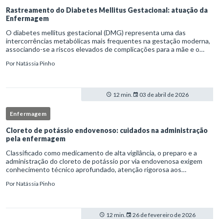
Rastreamento do Diabetes Mellitus Gestacional: atuação da
Enfermagem
O diabetes mellitus gestacional (DMG) representa uma das
intercorrências metabólicas mais frequentes na gestação moderna,
associando-se a riscos elevados de complicações para a mãe e o
feto quando não identificado precocemente.Neste cenário, o
Por
Natássia Pinho
enferm
12 min.
03 de abril de 2026
Enfermagem
Cloreto de potássio endovenoso: cuidados na administração
pela enfermagem
Classificado como medicamento de alta vigilância, o preparo e a
administração do cloreto de potássio por via endovenosa exigem
conhecimento técnico aprofundado, atenção rigorosa aos
protocolos institucionais e atuação criteriosa da equipe de
Por
Natássia Pinho
enfermag
12 min.
26 de fevereiro de 2026