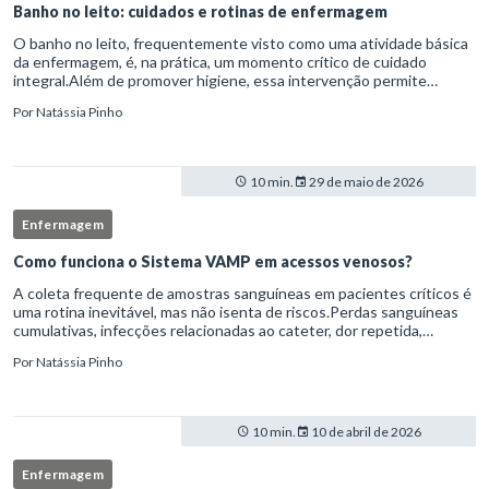
Banho no leito: cuidados e rotinas de enfermagem
O banho no leito, frequentemente visto como uma atividade básica
da enfermagem, é, na prática, um momento crítico de cuidado
integral.Além de promover higiene, essa intervenção permite
avaliação clínica detalhada, prevenção de complicações e fortalec
Por
Natássia Pinho
10 min.
29 de maio de 2026
Enfermagem
Como funciona o Sistema VAMP em acessos venosos?
A coleta frequente de amostras sanguíneas em pacientes críticos é
uma rotina inevitável, mas não isenta de riscos.Perdas sanguíneas
cumulativas, infecções relacionadas ao cateter, dor repetida,
necessidade de múltiplas punções e manipulação excessiva
Por
Natássia Pinho
10 min.
10 de abril de 2026
Enfermagem