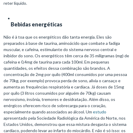
reter líquido.
Bebidas energéticas
Não é à toa que os energéticos dão tanta energia. Eles são
preparados à base de taurina, aminoácido que combate a fadiga
muscular, e cafeína, estimulante do sistema nervoso central e
inibidor do sono. Os energéticos têm cerca de 35 miligramas (mg) de
cafeína e 0,4mg de taurina para cada 100ml. Em pequenas
quantidades, os efeitos dessa combinação são brandos. A
concentração de 2mg por quilo (400ml consumidos por uma pessoa
de 70kg, por exemplo) provoca perda de sono, alivia o cansaço e
aumenta as frequências respiratória e cardíaca. Já doses de 15mg
por quilo (3 litros consumidos por alguém de 70kg) causam
nervosismo, insônia, tremores e desidratação. Além disso, os
enérgicos oferecem risco de sobrecarga para o coração,
especialmente quando associados ao álcool. Um
estudo
apresentado pela Sociedade Radiológica da América do Norte, nos
Estados Unidos, demonstrou que essa mistura desgasta o sistema
cardíaco, podendo levar ao infarto do miocárdio. E não é só isso: os