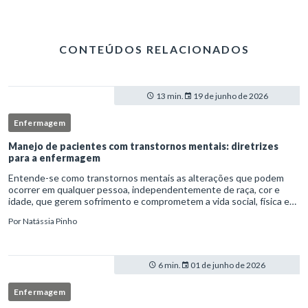
CONTEÚDOS RELACIONADOS
13 min.
19 de junho de 2026
Enfermagem
Manejo de pacientes com transtornos mentais: diretrizes
para a enfermagem
Entende-se como transtornos mentais as alterações que podem
ocorrer em qualquer pessoa, independentemente de raça, cor e
idade, que gerem sofrimento e comprometem a vida social, física e
laboral do indivíduo.Por isso, os transtornos psiquiátricos rep
Por
Natássia Pinho
6 min.
01 de junho de 2026
Enfermagem