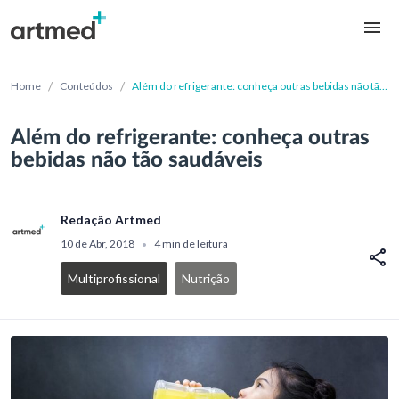
/
/
Home
Conteúdos
Além do refrigerante: conheça outras bebidas não tão
saudáveis
Além do refrigerante: conheça outras
bebidas não tão saudáveis
Redação Artmed
10 de Abr, 2018
4 min de leitura
•
Multiprofissional
Nutrição