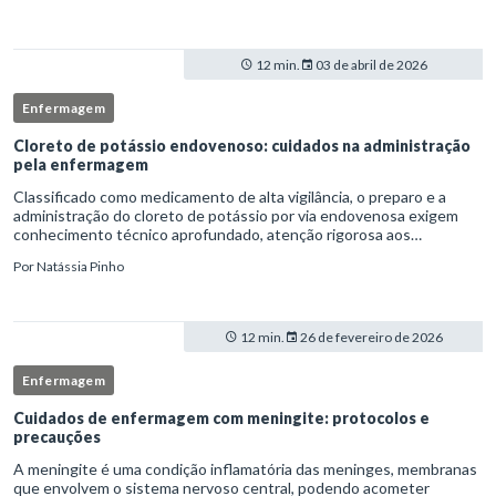
12 min.
03 de abril de 2026
Enfermagem
Cloreto de potássio endovenoso: cuidados na administração
pela enfermagem
Classificado como medicamento de alta vigilância, o preparo e a
administração do cloreto de potássio por via endovenosa exigem
conhecimento técnico aprofundado, atenção rigorosa aos
protocolos institucionais e atuação criteriosa da equipe de
Por
Natássia Pinho
enfermag
12 min.
26 de fevereiro de 2026
Enfermagem
Cuidados de enfermagem com meningite: protocolos e
precauções
A meningite é uma condição inflamatória das meninges, membranas
que envolvem o sistema nervoso central, podendo acometer