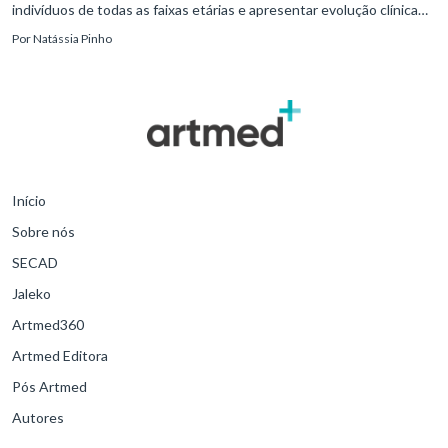
indivíduos de todas as faixas etárias e apresentar evolução clínica
variável, desde quadros autolimitados até situações de extrem
Por
Natássia Pinho
Início
Sobre nós
SECAD
Jaleko
Artmed360
Artmed Editora
Pós Artmed
Autores