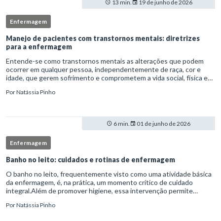
13 min.
19 de junho de 2026
Enfermagem
Manejo de pacientes com transtornos mentais: diretrizes
para a enfermagem
Entende-se como transtornos mentais as alterações que podem
ocorrer em qualquer pessoa, independentemente de raça, cor e
idade, que gerem sofrimento e comprometem a vida social, física e
laboral do indivíduo.Por isso, os transtornos psiquiátricos rep
Por
Natássia Pinho
6 min.
01 de junho de 2026
Enfermagem
Banho no leito: cuidados e rotinas de enfermagem
O banho no leito, frequentemente visto como uma atividade básica
da enfermagem, é, na prática, um momento crítico de cuidado
integral.Além de promover higiene, essa intervenção permite
avaliação clínica detalhada, prevenção de complicações e fortalec
Por
Natássia Pinho