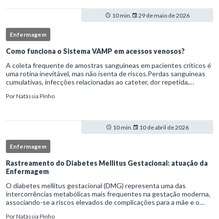
10 min.
29 de maio de 2026
Enfermagem
Como funciona o Sistema VAMP em acessos venosos?
A coleta frequente de amostras sanguíneas em pacientes críticos é
uma rotina inevitável, mas não isenta de riscos.Perdas sanguíneas
cumulativas, infecções relacionadas ao cateter, dor repetida,
necessidade de múltiplas punções e manipulação excessiva
Por
Natássia Pinho
10 min.
10 de abril de 2026
Enfermagem
Rastreamento do Diabetes Mellitus Gestacional: atuação da
Enfermagem
O diabetes mellitus gestacional (DMG) representa uma das
intercorrências metabólicas mais frequentes na gestação moderna,
associando-se a riscos elevados de complicações para a mãe e o
feto quando não identificado precocemente.Neste cenário, o
Por
Natássia Pinho
enferm