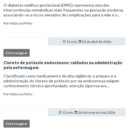
O diabetes mellitus gestacional (DMG) representa uma das
intercorrências metabólicas mais frequentes na gestação moderna,
associando-se a riscos elevados de complicações para a mãe e o
feto quando não identificado precocemente.Neste cenário, o
Por
Natássia Pinho
enferm
12 min.
03 de abril de 2026
Enfermagem
Cloreto de potássio endovenoso: cuidados na administração
pela enfermagem
Classificado como medicamento de alta vigilância, o preparo e a
administração do cloreto de potássio por via endovenosa exigem
conhecimento técnico aprofundado, atenção rigorosa aos
protocolos institucionais e atuação criteriosa da equipe de
Por
Natássia Pinho
enfermag
12 min.
26 de fevereiro de 2026
Enfermagem