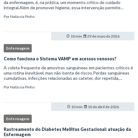
da enfermagem, é, na prática, um momento crítico de cuidado
integral.Além de promover higiene, essa intervenção permite
avaliação clínica detalhada, prevenção de complicações e fortalec
Por
Natássia Pinho
10 min.
29 de maio de 2026
Enfermagem
Como funciona o Sistema VAMP em acessos venosos?
A coleta frequente de amostras sanguíneas em pacientes críticos é
uma rotina inevitável, mas não isenta de riscos.Perdas sanguíneas
cumulativas, infecções relacionadas ao cateter, dor repetida,
necessidade de múltiplas punções e manipulação excessiva
Por
Natássia Pinho
10 min.
10 de abril de 2026
Enfermagem
Rastreamento do Diabetes Mellitus Gestacional: atuação da
Enfermagem