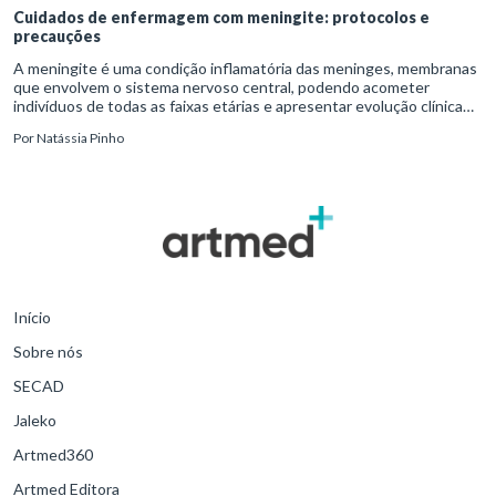
Cuidados de enfermagem com meningite: protocolos e
precauções
A meningite é uma condição inflamatória das meninges, membranas
que envolvem o sistema nervoso central, podendo acometer
indivíduos de todas as faixas etárias e apresentar evolução clínica
variável, desde quadros autolimitados até situações de extrem
Por
Natássia Pinho
Início
Sobre nós
SECAD
Jaleko
Artmed360
Artmed Editora