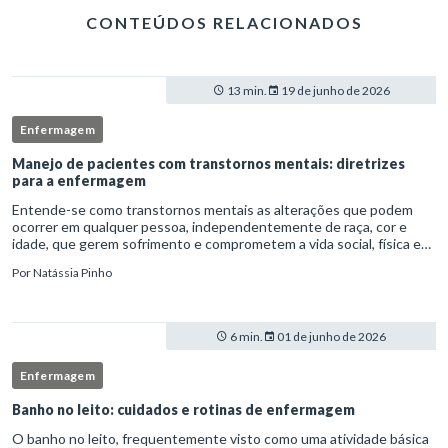
CONTEÚDOS RELACIONADOS
13 min.
19 de junho de 2026
Enfermagem
Manejo de pacientes com transtornos mentais: diretrizes
para a enfermagem
Entende-se como transtornos mentais as alterações que podem
ocorrer em qualquer pessoa, independentemente de raça, cor e
idade, que gerem sofrimento e comprometem a vida social, física e
laboral do indivíduo.Por isso, os transtornos psiquiátricos rep
Por
Natássia Pinho
6 min.
01 de junho de 2026
Enfermagem
Banho no leito: cuidados e rotinas de enfermagem
O banho no leito, frequentemente visto como uma atividade básica