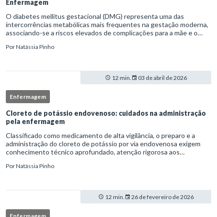
Enfermagem
O diabetes mellitus gestacional (DMG) representa uma das
intercorrências metabólicas mais frequentes na gestação moderna,
associando-se a riscos elevados de complicações para a mãe e o
feto quando não identificado precocemente.Neste cenário, o
Por
Natássia Pinho
enferm
12 min.
03 de abril de 2026
Enfermagem
Cloreto de potássio endovenoso: cuidados na administração
pela enfermagem
Classificado como medicamento de alta vigilância, o preparo e a
administração do cloreto de potássio por via endovenosa exigem
conhecimento técnico aprofundado, atenção rigorosa aos
protocolos institucionais e atuação criteriosa da equipe de
Por
Natássia Pinho
enfermag
12 min.
26 de fevereiro de 2026
Enfermagem