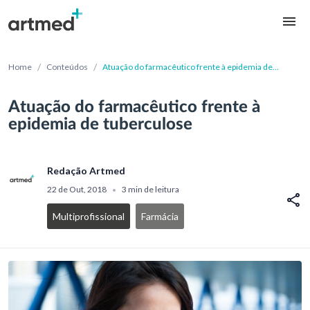
/
/
Home
Conteúdos
Atuação do farmacêutico frente à epidemia de
tuberculose
Atuação do farmacêutico frente à
epidemia de tuberculose
Redação Artmed
22 de Out, 2018
3 min de leitura
•
Multiprofissional
Farmácia