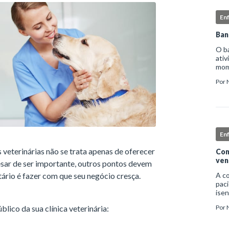
En
Ban
O b
ativ
mome
higi
Por
deta
En
s veterinárias não se trata apenas de oferecer
Com
ven
sar de ser importante, outros pontos devem
ário é fazer com que seu negócio cresça.
A c
paci
isen
infe
blico da sua clínica veterinária:
Por
nec
exc