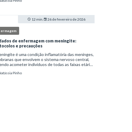
Natássia Pinho
itucionais e atuação criteriosa da equipe de
ermag
12 min.
26 de fevereiro de 2026
fermagem
dados de enfermagem com meningite:
tocolos e precauções
ningite é uma condição inflamatória das meninges,
branas que envolvem o sistema nervoso central,
ndo acometer indivíduos de todas as faixas etárias
resentar evolução clínica variável, desde quadros
Natássia Pinho
limitados até situações de extrem