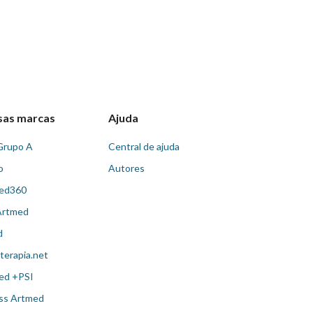
sas marcas
Ajuda
Grupo A
Central de ajuda
o
Autores
ed360
Artmed
d
terapia.net
ed +PSI
ss Artmed