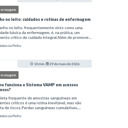
fermagem
ho no leito: cuidados e rotinas de enfermagem
anho no leito, frequentemente visto como uma
idade básica da enfermagem, é, na prática, um
nto crítico de cuidado integral.Além de promover
ene, essa intervenção permite avaliação clínica
Natássia Pinho
lhada, prevenção de complicações e fortalec
10 min.
29 de maio de 2026
fermagem
o funciona o Sistema VAMP em acessos
osos?
oleta frequente de amostras sanguíneas em
entes críticos é uma rotina inevitável, mas não
ta de riscos.Perdas sanguíneas cumulativas,
cções relacionadas ao cateter, dor repetida,
Natássia Pinho
essidade de múltiplas punções e manipulação
essiva