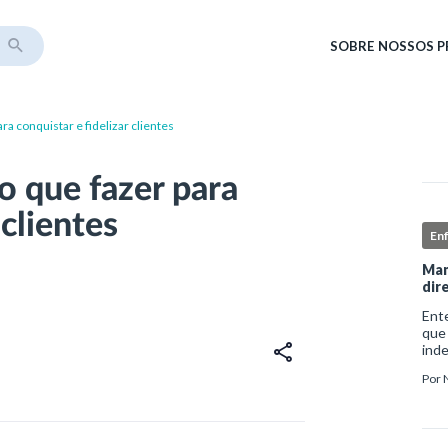
SOBRE
NOSSOS 
ara conquistar e fidelizar clientes
 o que fazer para
 clientes
En
Man
dir
Ent
que
ind
sofr
Por
do i