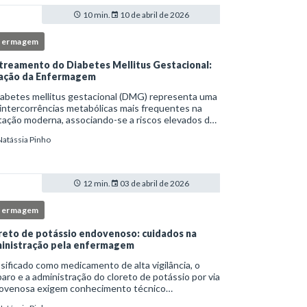
10 min.
10 de abril de 2026
fermagem
treamento do Diabetes Mellitus Gestacional:
ação da Enfermagem
iabetes mellitus gestacional (DMG) representa uma
intercorrências metabólicas mais frequentes na
ação moderna, associando-se a riscos elevados de
licações para a mãe e o feto quando não
Natássia Pinho
tificado precocemente.Neste cenário, o enferm
12 min.
03 de abril de 2026
fermagem
reto de potássio endovenoso: cuidados na
inistração pela enfermagem
sificado como medicamento de alta vigilância, o
aro e a administração do cloreto de potássio por via
ovenosa exigem conhecimento técnico
fundado, atenção rigorosa aos protocolos