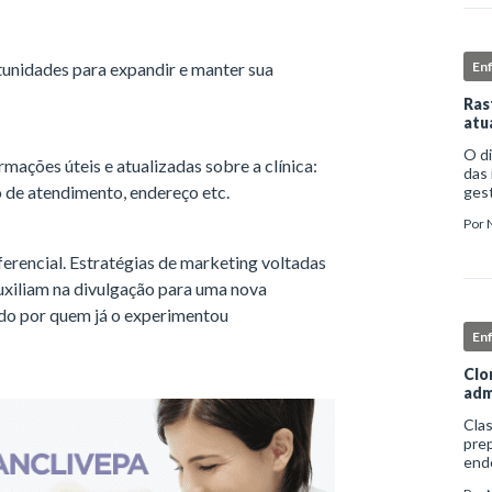
unidades para expandir e manter sua
En
Ras
atu
O d
mações úteis e atualizadas sobre a clínica:
das 
o de atendimento, endereço etc.
gest
comp
Por
iden
ferencial. Estratégias de marketing voltadas
uxiliam na divulgação para uma nova
ido por quem já o experimentou
En
Clo
adm
Clas
prep
end
apro