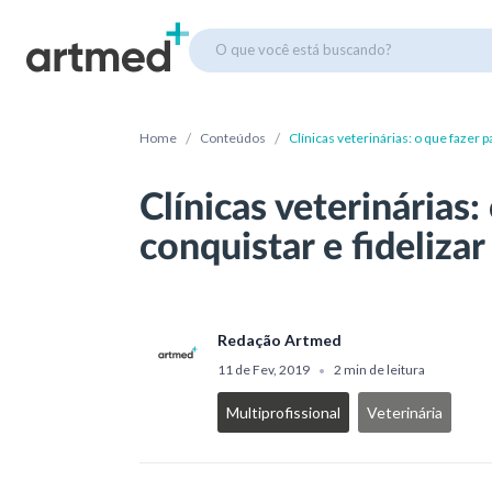
O que você está buscando?
/
/
Home
Conteúdos
Clínicas veterinárias: o que fazer p
Clínicas veterinárias:
conquistar e fidelizar
Redação Artmed
11 de Fev, 2019
2 min de leitura
•
Multiprofissional
Veterinária