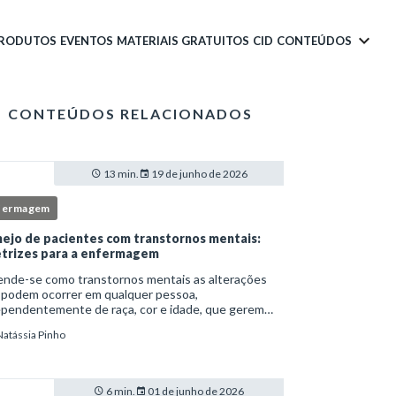
PRODUTOS
EVENTOS
MATERIAIS GRATUITOS
CID
CONTEÚDOS
CONTEÚDOS RELACIONADOS
13 min.
19 de junho de 2026
fermagem
ejo de pacientes com transtornos mentais:
etrizes para a enfermagem
ende-se como transtornos mentais as alterações
 podem ocorrer em qualquer pessoa,
ependentemente de raça, cor e idade, que gerem
imento e comprometem a vida social, física e laboral
Natássia Pinho
ndivíduo.Por isso, os transtornos psiquiátricos rep
6 min.
01 de junho de 2026