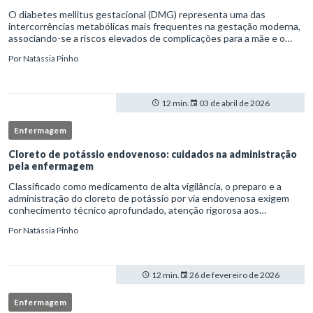
O diabetes mellitus gestacional (DMG) representa uma das
intercorrências metabólicas mais frequentes na gestação moderna,
associando-se a riscos elevados de complicações para a mãe e o
feto quando não identificado precocemente.Neste cenário, o
Por
Natássia Pinho
enferm
12 min.
03 de abril de 2026
Enfermagem
Cloreto de potássio endovenoso: cuidados na administração
pela enfermagem
Classificado como medicamento de alta vigilância, o preparo e a
administração do cloreto de potássio por via endovenosa exigem
conhecimento técnico aprofundado, atenção rigorosa aos
protocolos institucionais e atuação criteriosa da equipe de
Por
Natássia Pinho
enfermag
12 min.
26 de fevereiro de 2026
Enfermagem