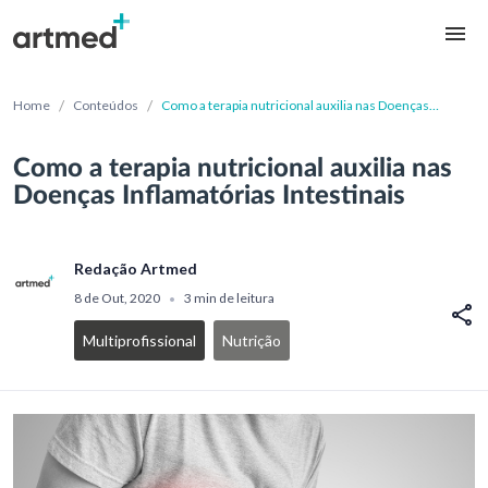
/
/
Home
Conteúdos
Como a terapia nutricional auxilia nas Doenças
Inflamatórias Intestinais
Como a terapia nutricional auxilia nas
Doenças Inflamatórias Intestinais
Redação Artmed
8 de Out, 2020
3 min de leitura
•
Multiprofissional
Nutrição