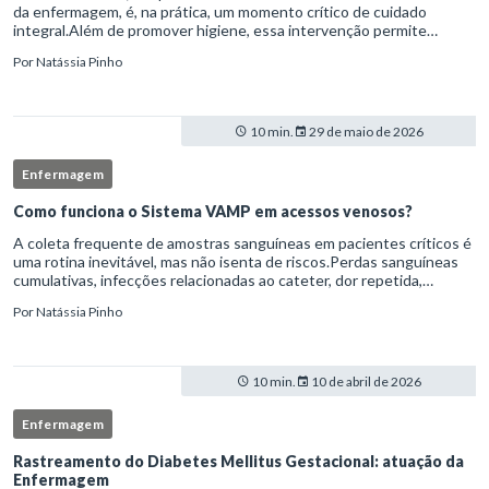
da enfermagem, é, na prática, um momento crítico de cuidado
integral.Além de promover higiene, essa intervenção permite
avaliação clínica detalhada, prevenção de complicações e fortalec
Por
Natássia Pinho
10 min.
29 de maio de 2026
Enfermagem
Como funciona o Sistema VAMP em acessos venosos?
A coleta frequente de amostras sanguíneas em pacientes críticos é
uma rotina inevitável, mas não isenta de riscos.Perdas sanguíneas
cumulativas, infecções relacionadas ao cateter, dor repetida,
necessidade de múltiplas punções e manipulação excessiva
Por
Natássia Pinho
10 min.
10 de abril de 2026
Enfermagem
Rastreamento do Diabetes Mellitus Gestacional: atuação da
Enfermagem