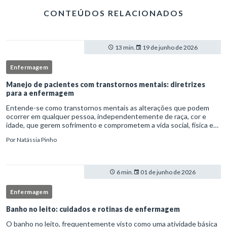
CONTEÚDOS RELACIONADOS
13 min.
19 de junho de 2026
Enfermagem
Manejo de pacientes com transtornos mentais: diretrizes
para a enfermagem
Entende-se como transtornos mentais as alterações que podem
ocorrer em qualquer pessoa, independentemente de raça, cor e
idade, que gerem sofrimento e comprometem a vida social, física e
laboral do indivíduo.Por isso, os transtornos psiquiátricos rep
Por
Natássia Pinho
6 min.
01 de junho de 2026
Enfermagem
Banho no leito: cuidados e rotinas de enfermagem
O banho no leito, frequentemente visto como uma atividade básica