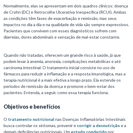
Normalmente, elas se apresentam em dois quadros clínicos: doença
de Crohn (DC) e Retrocolite Ulcerativa Inespecífica (RCUI). Ambas
as condições têm fases de exacerbação e remissão, mas seus
impactos no dia a dia e na qualidade de vida são sempre expressivos.
Pacientes que convivem com esses diagnósticos sofrem com
diarreias, dores abdominais e sensação de mal-estar constante.
Quando não tratadas, oferecem um grande risco à saúde, já que
podem levar à anemia, anorexia, complicações metabólicas e até
carcinoma intestinal. O tratamento inicial consiste no uso de
fármacos para reduzir a inflamação e a resposta imunológica, mas a
terapia nutricional é a mais efetiva a longo prazo. Ela estende os
períodos de remissão da doença e promove o bem-estar dos
pacientes. Entenda, a seguir, como essa terapia funciona.
Objetivos e benefícios
O
tratamento nutricional
nas Doenças Inflamatórias Intestinais
busca controlar os sintomas, prevenir e
corrigir a desnutrição
e a
demais deficiências nutricionais. Um
estudo conduzido
por