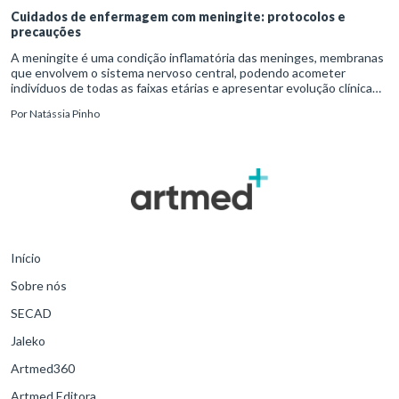
Cuidados de enfermagem com meningite: protocolos e
precauções
A meningite é uma condição inflamatória das meninges, membranas
que envolvem o sistema nervoso central, podendo acometer
indivíduos de todas as faixas etárias e apresentar evolução clínica
variável, desde quadros autolimitados até situações de extrem
Por
Natássia Pinho
Início
Sobre nós
SECAD
Jaleko
Artmed360
Artmed Editora