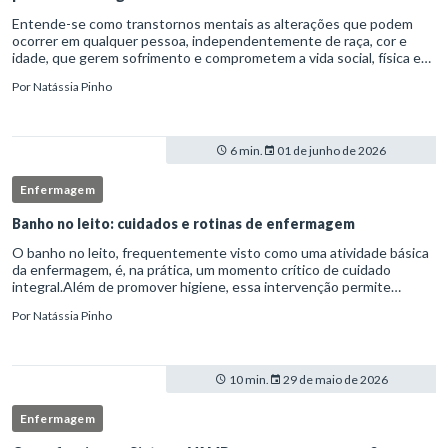
Entende-se como transtornos mentais as alterações que podem
ocorrer em qualquer pessoa, independentemente de raça, cor e
idade, que gerem sofrimento e comprometem a vida social, física e
laboral do indivíduo.Por isso, os transtornos psiquiátricos rep
Por
Natássia Pinho
6 min.
01 de junho de 2026
Enfermagem
Banho no leito: cuidados e rotinas de enfermagem
O banho no leito, frequentemente visto como uma atividade básica
da enfermagem, é, na prática, um momento crítico de cuidado
integral.Além de promover higiene, essa intervenção permite
avaliação clínica detalhada, prevenção de complicações e fortalec
Por
Natássia Pinho
10 min.
29 de maio de 2026
Enfermagem