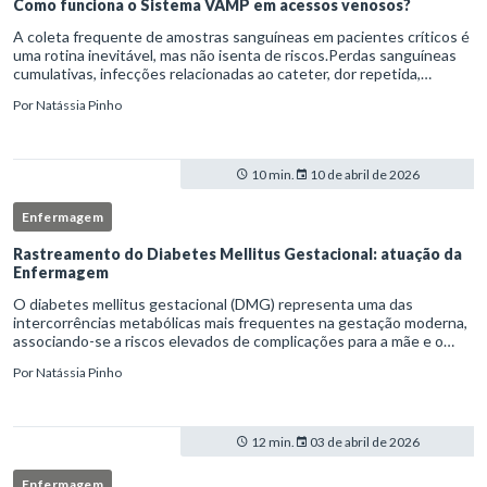
Como funciona o Sistema VAMP em acessos venosos?
A coleta frequente de amostras sanguíneas em pacientes críticos é
uma rotina inevitável, mas não isenta de riscos.Perdas sanguíneas
cumulativas, infecções relacionadas ao cateter, dor repetida,
necessidade de múltiplas punções e manipulação excessiva
Por
Natássia Pinho
10 min.
10 de abril de 2026
Enfermagem
Rastreamento do Diabetes Mellitus Gestacional: atuação da
Enfermagem
O diabetes mellitus gestacional (DMG) representa uma das
intercorrências metabólicas mais frequentes na gestação moderna,
associando-se a riscos elevados de complicações para a mãe e o
feto quando não identificado precocemente.Neste cenário, o
Por
Natássia Pinho
enferm
12 min.
03 de abril de 2026
Enfermagem