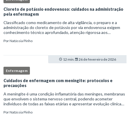
Cloreto de potássio endovenoso: cuidados na administração
pela enfermagem
Classificado como medicamento de alta vigilância, o preparo e a
administração do cloreto de potássio por via endovenosa exigem
conhecimento técnico aprofundado, atenção rigorosa aos
protocolos institucionais e atuação criteriosa da equipe de
Por
Natássia Pinho
enfermag
12 min.
26 de fevereiro de 2026
Enfermagem
Cuidados de enfermagem com meningite: protocolos e
precauções
A meningite é uma condição inflamatória das meninges, membranas
que envolvem o sistema nervoso central, podendo acometer
indivíduos de todas as faixas etárias e apresentar evolução clínica
variável, desde quadros autolimitados até situações de extrem
Por
Natássia Pinho