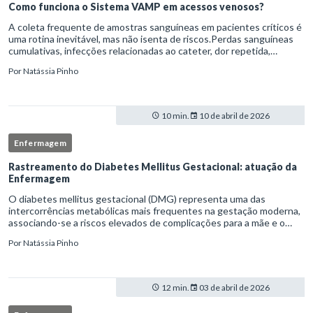
Como funciona o Sistema VAMP em acessos venosos?
A coleta frequente de amostras sanguíneas em pacientes críticos é
uma rotina inevitável, mas não isenta de riscos.Perdas sanguíneas
cumulativas, infecções relacionadas ao cateter, dor repetida,
necessidade de múltiplas punções e manipulação excessiva
Por
Natássia Pinho
10 min.
10 de abril de 2026
Enfermagem
Rastreamento do Diabetes Mellitus Gestacional: atuação da
Enfermagem
O diabetes mellitus gestacional (DMG) representa uma das
intercorrências metabólicas mais frequentes na gestação moderna,
associando-se a riscos elevados de complicações para a mãe e o
feto quando não identificado precocemente.Neste cenário, o
Por
Natássia Pinho
enferm
12 min.
03 de abril de 2026