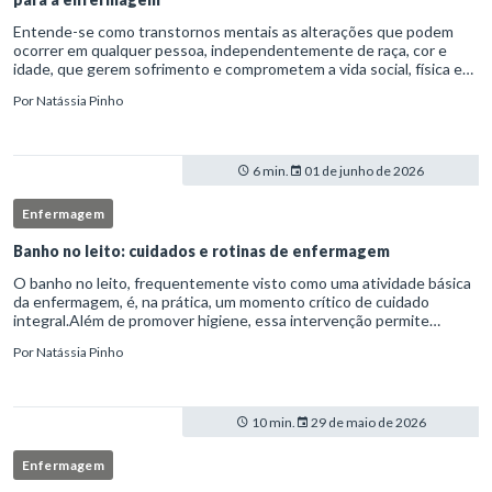
Entende-se como transtornos mentais as alterações que podem
ocorrer em qualquer pessoa, independentemente de raça, cor e
idade, que gerem sofrimento e comprometem a vida social, física e
laboral do indivíduo.Por isso, os transtornos psiquiátricos rep
Por
Natássia Pinho
6 min.
01 de junho de 2026
Enfermagem
Banho no leito: cuidados e rotinas de enfermagem
O banho no leito, frequentemente visto como uma atividade básica
da enfermagem, é, na prática, um momento crítico de cuidado
integral.Além de promover higiene, essa intervenção permite
avaliação clínica detalhada, prevenção de complicações e fortalec
Por
Natássia Pinho
10 min.
29 de maio de 2026
Enfermagem