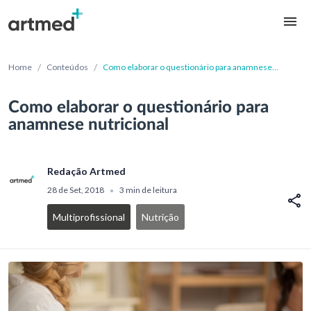
/
/
Home
Conteúdos
Como elaborar o questionário para anamnese
nutricional
Como elaborar o questionário para
anamnese nutricional
Redação Artmed
28 de Set, 2018
3 min de leitura
•
Multiprofissional
Nutrição