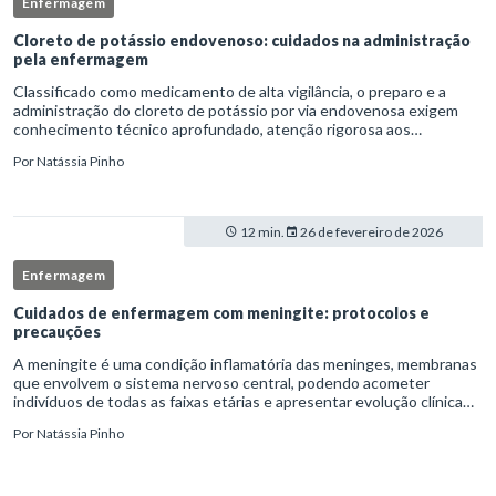
Enfermagem
Cloreto de potássio endovenoso: cuidados na administração
pela enfermagem
Classificado como medicamento de alta vigilância, o preparo e a
administração do cloreto de potássio por via endovenosa exigem
conhecimento técnico aprofundado, atenção rigorosa aos
protocolos institucionais e atuação criteriosa da equipe de
Por
Natássia Pinho
enfermag
12 min.
26 de fevereiro de 2026
Enfermagem
Cuidados de enfermagem com meningite: protocolos e
precauções
A meningite é uma condição inflamatória das meninges, membranas
que envolvem o sistema nervoso central, podendo acometer
indivíduos de todas as faixas etárias e apresentar evolução clínica
variável, desde quadros autolimitados até situações de extrem
Por
Natássia Pinho